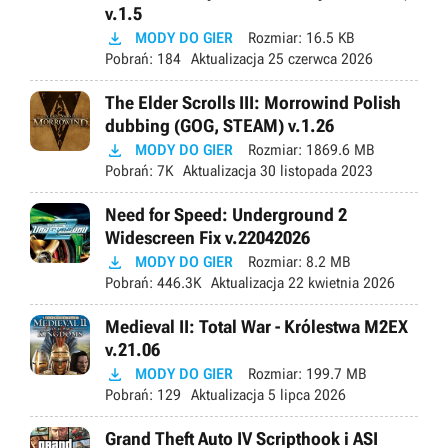
v.1.5

MODY DO GIER
Rozmiar:
16.5 KB
Pobrań:
184
Aktualizacja
25 czerwca 2026
The Elder Scrolls III: Morrowind Polish
dubbing (GOG, STEAM) v.1.26

MODY DO GIER
Rozmiar:
1869.6 MB
Pobrań:
7K
Aktualizacja
30 listopada 2023
Need for Speed: Underground 2
Widescreen Fix v.22042026

MODY DO GIER
Rozmiar:
8.2 MB
Pobrań:
446.3K
Aktualizacja
22 kwietnia 2026
Medieval II: Total War - Królestwa M2EX
v.21.06

MODY DO GIER
Rozmiar:
199.7 MB
Pobrań:
129
Aktualizacja
5 lipca 2026
Grand Theft Auto IV Scripthook i ASI