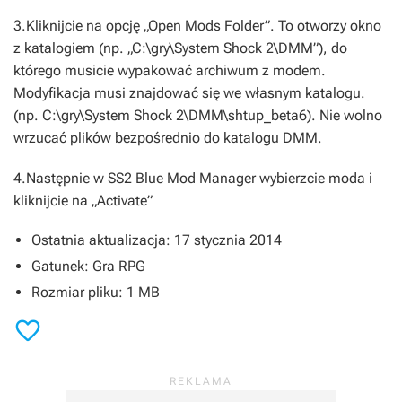
3.Kliknijcie na opcję „Open Mods Folder”. To otworzy okno
z katalogiem (np. „C:\gry\System Shock 2\DMM”), do
którego musicie wypakować archiwum z modem.
Modyfikacja musi znajdować się we własnym katalogu.
(np. C:\gry\System Shock 2\DMM\shtup_beta6). Nie wolno
wrzucać plików bezpośrednio do katalogu DMM.
4.Następnie w
SS2 Blue Mod Manager
wybierzcie moda i
kliknijcie na „Activate”
Ostatnia aktualizacja: 17 stycznia 2014
Gatunek: Gra RPG
Rozmiar pliku: 1 MB
