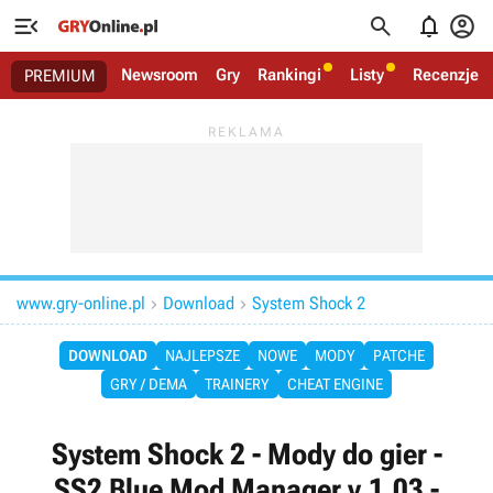




Newsroom
Gry
Rankingi
Listy
Recenzje
PREMIUM
www.gry-online.pl
Download
System Shock 2


DOWNLOAD
NAJLEPSZE
NOWE
MODY
PATCHE
GRY / DEMA
TRAINERY
CHEAT ENGINE
System Shock 2 - Mody do gier -
SS2 Blue Mod Manager v.1.03 -