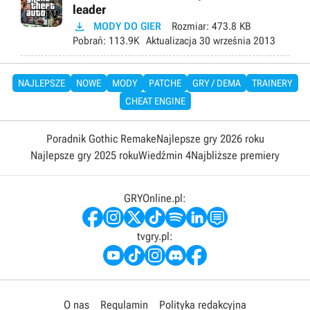
leader

MODY DO GIER
Rozmiar:
473.8 KB
Pobrań:
113.9K
Aktualizacja
30 września 2013
NAJLEPSZE
NOWE
MODY
PATCHE
GRY / DEMA
TRAINERY
CHEAT ENGINE
Poradnik Gothic Remake
Najlepsze gry 2026 roku
Najlepsze gry 2025 roku
Wiedźmin 4
Najbliższe premiery
GRYOnline.pl:
tvgry.pl:
O nas
Regulamin
Polityka redakcyjna