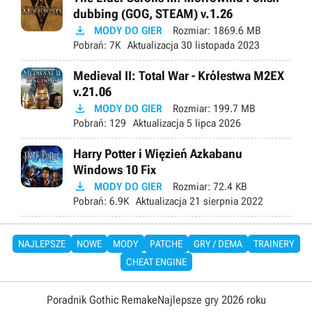
dubbing (GOG, STEAM) v.1.26

MODY DO GIER
Rozmiar:
1869.6 MB
Pobrań:
7K
Aktualizacja
30 listopada 2023
Medieval II: Total War - Królestwa M2EX
v.21.06

MODY DO GIER
Rozmiar:
199.7 MB
Pobrań:
129
Aktualizacja
5 lipca 2026
Harry Potter i Więzień Azkabanu
Windows 10 Fix

MODY DO GIER
Rozmiar:
72.4 KB
Pobrań:
6.9K
Aktualizacja
21 sierpnia 2022
NAJLEPSZE
NOWE
MODY
PATCHE
GRY / DEMA
TRAINERY
CHEAT ENGINE
Poradnik Gothic Remake
Najlepsze gry 2026 roku