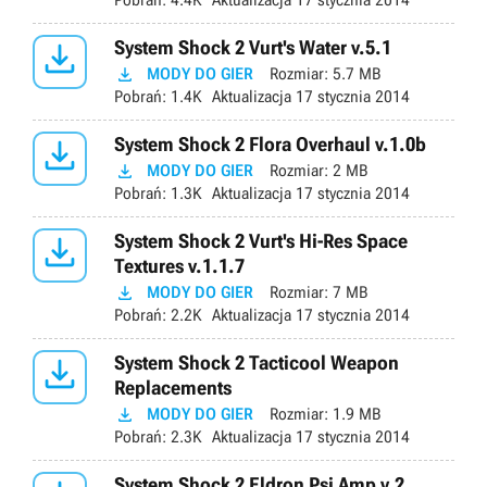
Pobrań:
4.4K
Aktualizacja
17 stycznia 2014

System Shock 2 Vurt's Water v.5.1

MODY DO GIER
Rozmiar:
5.7 MB
Pobrań:
1.4K
Aktualizacja
17 stycznia 2014

System Shock 2 Flora Overhaul v.1.0b

MODY DO GIER
Rozmiar:
2 MB
Pobrań:
1.3K
Aktualizacja
17 stycznia 2014

System Shock 2 Vurt's Hi-Res Space
Textures v.1.1.7

MODY DO GIER
Rozmiar:
7 MB
Pobrań:
2.2K
Aktualizacja
17 stycznia 2014

System Shock 2 Tacticool Weapon
Replacements

MODY DO GIER
Rozmiar:
1.9 MB
Pobrań:
2.3K
Aktualizacja
17 stycznia 2014
System Shock 2 Eldron Psi Amp v.2