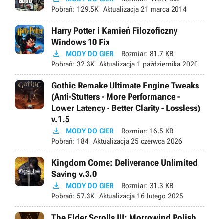
Pobrań:
129.5K
Aktualizacja
21 marca 2014
Harry Potter i Kamień Filozoficzny
Windows 10 Fix

MODY DO GIER
Rozmiar:
81.7 KB
Pobrań:
32.3K
Aktualizacja
1 października 2020
Gothic Remake Ultimate Engine Tweaks
(Anti-Stutters - More Performance -
Lower Latency - Better Clarity - Lossless)
v.1.5

MODY DO GIER
Rozmiar:
16.5 KB
Pobrań:
184
Aktualizacja
25 czerwca 2026
Kingdom Come: Deliverance Unlimited
Saving v.3.0

MODY DO GIER
Rozmiar:
31.3 KB
Pobrań:
57.3K
Aktualizacja
16 lutego 2025
The Elder Scrolls III: Morrowind Polish