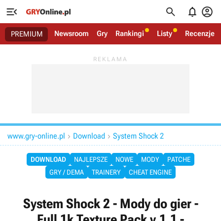




Newsroom
Gry
Rankingi
Listy
Recenzje
PREMIUM
www.gry-online.pl
Download
System Shock 2


DOWNLOAD
NAJLEPSZE
NOWE
MODY
PATCHE
GRY / DEMA
TRAINERY
CHEAT ENGINE
System Shock 2 - Mody do gier -
Full 1k Texture Pack v.1.1 -