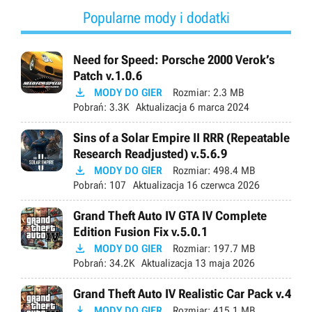
Popularne mody i dodatki
Need for Speed: Porsche 2000 Verok’s
Patch v.1.0.6

MODY DO GIER
Rozmiar:
2.3 MB
Pobrań:
3.3K
Aktualizacja
6 marca 2024
Sins of a Solar Empire II RRR (Repeatable
Research Readjusted) v.5.6.9

MODY DO GIER
Rozmiar:
498.4 MB
Pobrań:
107
Aktualizacja
16 czerwca 2026
Grand Theft Auto IV GTA IV Complete
Edition Fusion Fix v.5.0.1

MODY DO GIER
Rozmiar:
197.7 MB
Pobrań:
34.2K
Aktualizacja
13 maja 2026
Grand Theft Auto IV Realistic Car Pack v.4

MODY DO GIER
Rozmiar:
415.1 MB