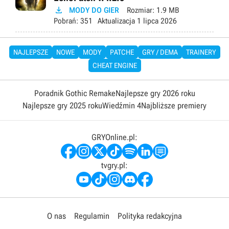

MODY DO GIER
Rozmiar:
1.9 MB
Pobrań:
351
Aktualizacja
1 lipca 2026
NAJLEPSZE
NOWE
MODY
PATCHE
GRY / DEMA
TRAINERY
CHEAT ENGINE
Poradnik Gothic Remake
Najlepsze gry 2026 roku
Najlepsze gry 2025 roku
Wiedźmin 4
Najbliższe premiery
GRYOnline.pl:
tvgry.pl:
O nas
Regulamin
Polityka redakcyjna