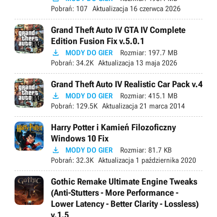
Pobrań:
107
Aktualizacja
16 czerwca 2026
Grand Theft Auto IV GTA IV Complete
Edition Fusion Fix v.5.0.1

MODY DO GIER
Rozmiar:
197.7 MB
Pobrań:
34.2K
Aktualizacja
13 maja 2026
Grand Theft Auto IV Realistic Car Pack v.4

MODY DO GIER
Rozmiar:
415.1 MB
Pobrań:
129.5K
Aktualizacja
21 marca 2014
Harry Potter i Kamień Filozoficzny
Windows 10 Fix

MODY DO GIER
Rozmiar:
81.7 KB
Pobrań:
32.3K
Aktualizacja
1 października 2020
Gothic Remake Ultimate Engine Tweaks
(Anti-Stutters - More Performance -
Lower Latency - Better Clarity - Lossless)
v.1.5