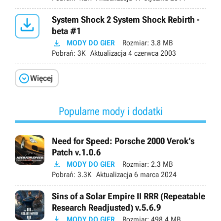

System Shock 2 System Shock Rebirth -
beta #1

MODY DO GIER
Rozmiar:
3.8 MB
Pobrań:
3K
Aktualizacja
4 czerwca 2003

Więcej
Popularne mody i dodatki
Need for Speed: Porsche 2000 Verok’s
Patch v.1.0.6

MODY DO GIER
Rozmiar:
2.3 MB
Pobrań:
3.3K
Aktualizacja
6 marca 2024
Sins of a Solar Empire II RRR (Repeatable
Research Readjusted) v.5.6.9

MODY DO GIER
Rozmiar:
498.4 MB