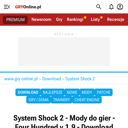




Newsroom
Gry
Rankingi
Listy
Recenzje
PREMIUM
www.gry-online.pl
Download
System Shock 2


DOWNLOAD
NAJLEPSZE
NOWE
MODY
PATCHE
GRY / DEMA
TRAINERY
CHEAT ENGINE
System Shock 2 - Mody do gier -
Four Hundred v.1.9 - Download