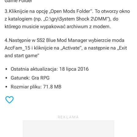
Game Folder”
3.Kliknijcie na opcję „Open Mods Folder”. To otworzy okno
z katalogiem (np. „C:\gry\System Shock 2\DMM”), do
którego musicie wypakować archiwum z modem.
4.Następnie w
SS2 Blue Mod Manager
wybierzcie moda
AccFam_15 i kliknijcie na „Activate”, a następnie na „Exit
and start game”
Ostatnia aktualizacja: 18 lipca 2016
Gatunek: Gra RPG
Rozmiar pliku: 71.8 MB
