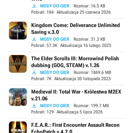

MODY DO GIER
Rozmiar:
16.5 KB
Pobrań:
184
Aktualizacja
25 czerwca 2026
Kingdom Come: Deliverance Unlimited
Saving v.3.0

MODY DO GIER
Rozmiar:
31.3 KB
Pobrań:
57.3K
Aktualizacja
16 lutego 2025
The Elder Scrolls III: Morrowind Polish
dubbing (GOG, STEAM) v.1.26

MODY DO GIER
Rozmiar:
1869.6 MB
Pobrań:
7K
Aktualizacja
30 listopada 2023
Medieval II: Total War - Królestwa M2EX
v.21.06

MODY DO GIER
Rozmiar:
199.7 MB
Pobrań:
129
Aktualizacja
5 lipca 2026
F.E.A.R.: First Encounter Assault Recon
EchoPatch v.4.2.0