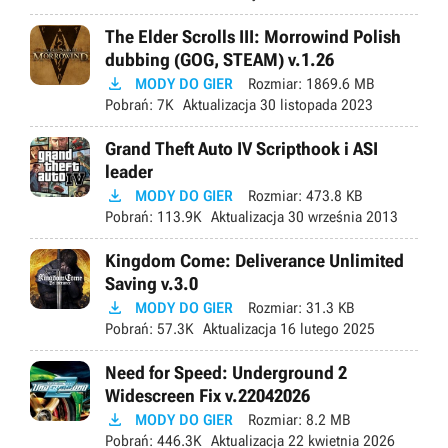
The Elder Scrolls III: Morrowind Polish
dubbing (GOG, STEAM) v.1.26

MODY DO GIER
Rozmiar:
1869.6 MB
Pobrań:
7K
Aktualizacja
30 listopada 2023
Grand Theft Auto IV Scripthook i ASI
leader

MODY DO GIER
Rozmiar:
473.8 KB
Pobrań:
113.9K
Aktualizacja
30 września 2013
Kingdom Come: Deliverance Unlimited
Saving v.3.0

MODY DO GIER
Rozmiar:
31.3 KB
Pobrań:
57.3K
Aktualizacja
16 lutego 2025
Need for Speed: Underground 2
Widescreen Fix v.22042026

MODY DO GIER
Rozmiar:
8.2 MB
Pobrań:
446.3K
Aktualizacja
22 kwietnia 2026