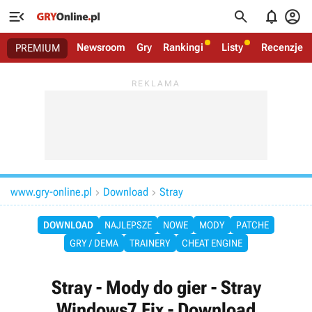




Newsroom
Gry
Rankingi
Listy
Recenzje
PREMIUM
www.gry-online.pl
Download
Stray


DOWNLOAD
NAJLEPSZE
NOWE
MODY
PATCHE
GRY / DEMA
TRAINERY
CHEAT ENGINE
Stray - Mody do gier - Stray
Windows7 Fix - Download