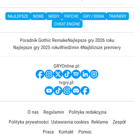
NAJLEPSZE
NOWE
MODY
PATCHE
GRY / DEMA
TRAINERY
CHEAT ENGINE
Poradnik Gothic Remake
Najlepsze gry 2026 roku
Najlepsze gry 2025 roku
Wiedźmin 4
Najbliższe premiery
GRYOnline.pl:
tvgry.pl:
O nas
Regulamin
Polityka redakcyjna
Polityka prywatności
Ustawienia cookies
Reklama
Zespół
Praca
Kontakt
Pomoc