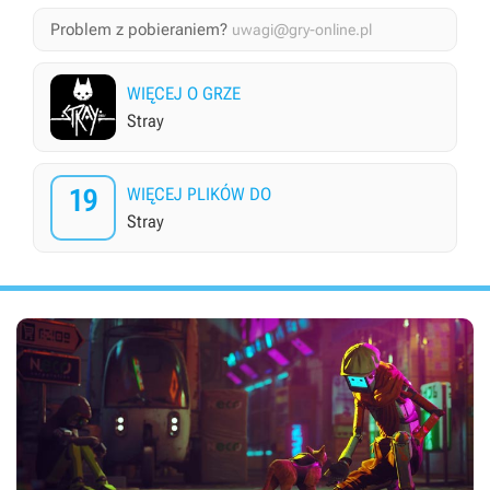
Problem z pobieraniem?
uwagi@gry-online.pl
WIĘCEJ O GRZE
Stray
19
WIĘCEJ PLIKÓW DO
Stray