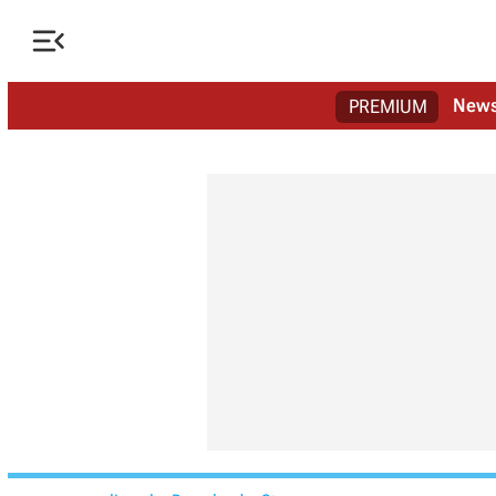

New
PREMIUM