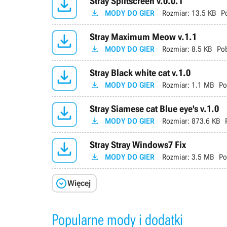

Stray Splitscreen v.0.0.1

MODY DO GIER
Rozmiar:
13.5 KB
P

Stray Maximum Meow v.1.1

MODY DO GIER
Rozmiar:
8.5 KB
Po

Stray Black white cat v.1.0

MODY DO GIER
Rozmiar:
1.1 MB
Po

Stray Siamese cat Blue eye's v.1.0

MODY DO GIER
Rozmiar:
873.6 KB

Stray Stray Windows7 Fix

MODY DO GIER
Rozmiar:
3.5 MB
Po

Więcej
Popularne mody i dodatki