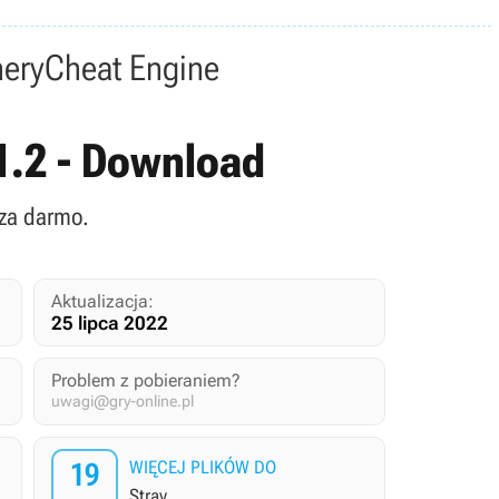
nery
Cheat Engine
.1.2 - Download
 za darmo.
Aktualizacja:
25 lipca 2022
Problem z pobieraniem?
uwagi@gry-online.pl
19
WIĘCEJ PLIKÓW DO
Stray