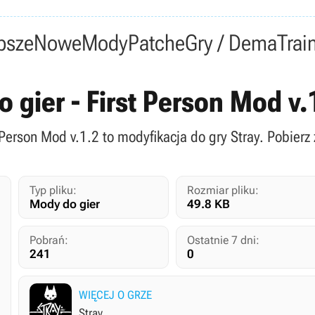
psze
Nowe
Mody
Patche
Gry / Dema
Trai
o gier - First Person Mod v
t Person Mod v.1.2 to modyfikacja do gry Stray. Pobierz
Typ pliku:
Rozmiar pliku:
Mody do gier
49.8 KB
Pobrań:
Ostatnie 7 dni:
241
0
WIĘCEJ O GRZE
Stray