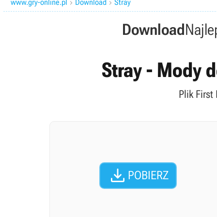
www.gry-online.pl
Download
Stray


Download
Najle
Stray - Mody d
Plik Firs

POBIERZ