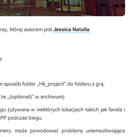
tray
, której autorem jest
Jessica Natalia
y.
n sposób folder „Hk_project” do folderu z grą.
rze „(optional)” w archiwum)
u (używana w niektórych lokacjach takich jak favela i
TPP podczas biegu.
kamery, może powodować problemy uniemożliwiające