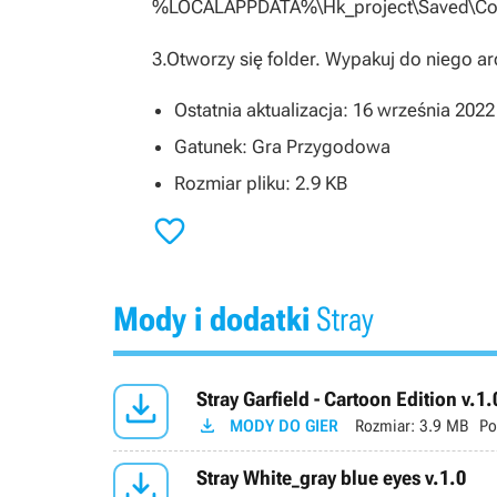
%LOCALAPPDATA%\Hk_project\Saved\Con
3.Otworzy się folder. Wypakuj do niego 
Ostatnia aktualizacja: 16 września 2022
Gatunek: Gra Przygodowa
Rozmiar pliku: 2.9 KB

Mody i dodatki
Stray

Stray Garfield - Cartoon Edition v.1.

MODY DO GIER
Rozmiar:
3.9 MB
Po

Stray White_gray blue eyes v.1.0