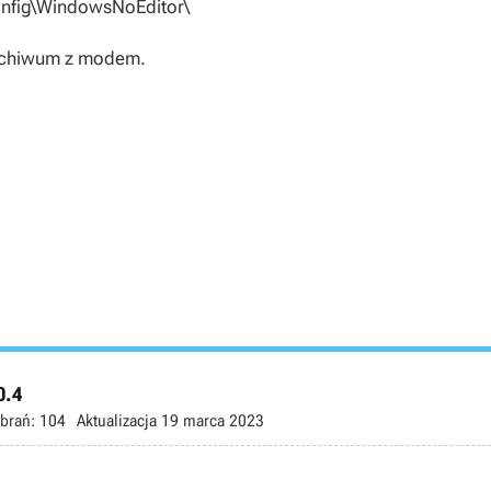
fig\WindowsNoEditor\
archiwum z modem.
0.4
brań:
104
Aktualizacja
19 marca 2023