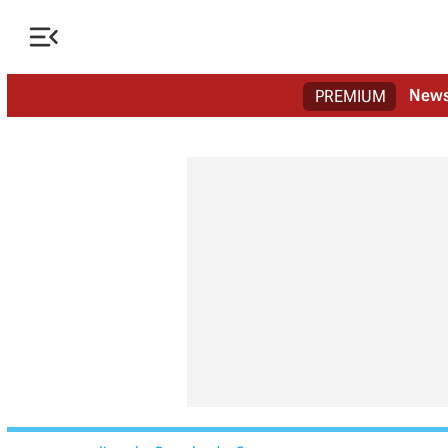

New
PREMIUM