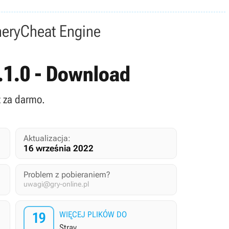
nery
Cheat Engine
v.1.0 - Download
z za darmo.
Aktualizacja:
16 września 2022
Problem z pobieraniem?
uwagi@gry-online.pl
19
WIĘCEJ PLIKÓW DO
Stray