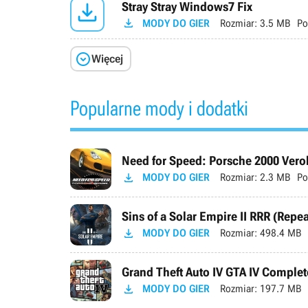

Stray Stray Windows7 Fix

MODY DO GIER
Rozmiar:
3.5 MB
Po

Więcej
Popularne mody i dodatki
Need for Speed: Porsche 2000 Verok

MODY DO GIER
Rozmiar:
2.3 MB
Po
Sins of a Solar Empire II RRR (Repe

MODY DO GIER
Rozmiar:
498.4 MB
Grand Theft Auto IV GTA IV Complete

MODY DO GIER
Rozmiar:
197.7 MB