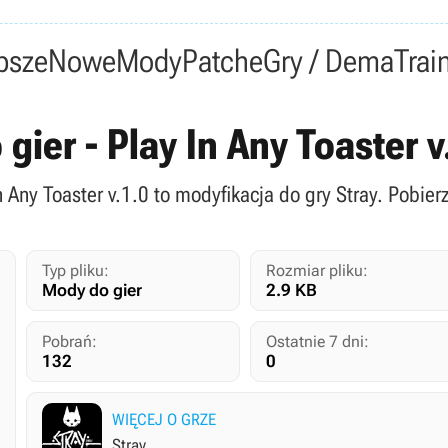
psze
Nowe
Mody
Patche
Gry / Dema
Trai
 gier - Play In Any Toaster 
In Any Toaster v.1.0 to modyfikacja do gry Stray. Pobier
Typ pliku:
Rozmiar pliku:
Mody do gier
2.9 KB
Pobrań:
Ostatnie 7 dni:
132
0
WIĘCEJ O GRZE
Stray