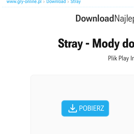
www.gry-online.pl
Download
Stray


Download
Najle
Stray - Mody do
Plik Play 

POBIERZ