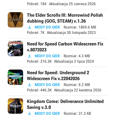
Pobrań:
184
Aktualizacja
25 czerwca 2026
The Elder Scrolls III: Morrowind Polish
dubbing (GOG, STEAM) v.1.26

MODY DO GIER
Rozmiar:
1869.6 MB
Pobrań:
7K
Aktualizacja
30 listopada 2023
Need for Speed Carbon Widescreen Fix
v.8072023

MODY DO GIER
Rozmiar:
4.3 MB
Pobrań:
316.3K
Aktualizacja
3 lipca 2024
Need for Speed: Underground 2
Widescreen Fix v.22042026

MODY DO GIER
Rozmiar:
8.2 MB
Pobrań:
446.3K
Aktualizacja
22 kwietnia 2026
Kingdom Come: Deliverance Unlimited
Saving v.3.0

MODY DO GIER
Rozmiar:
31.3 KB