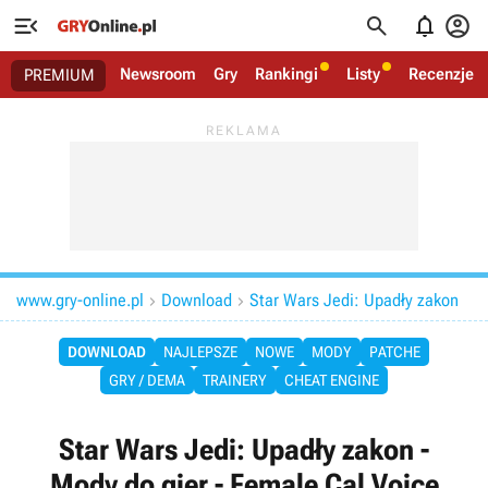




Newsroom
Gry
Rankingi
Listy
Recenzje
PREMIUM
www.gry-online.pl
Download
Star Wars Jedi: Upadły zakon


DOWNLOAD
NAJLEPSZE
NOWE
MODY
PATCHE
GRY / DEMA
TRAINERY
CHEAT ENGINE
Star Wars Jedi: Upadły zakon -
Mody do gier - Female Cal Voice