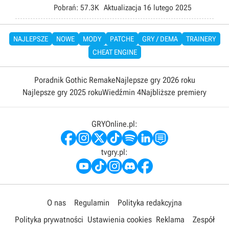
Pobrań:
57.3K
Aktualizacja
16 lutego 2025
NAJLEPSZE
NOWE
MODY
PATCHE
GRY / DEMA
TRAINERY
CHEAT ENGINE
Poradnik Gothic Remake
Najlepsze gry 2026 roku
Najlepsze gry 2025 roku
Wiedźmin 4
Najbliższe premiery
GRYOnline.pl:
tvgry.pl:
O nas
Regulamin
Polityka redakcyjna
Polityka prywatności
Ustawienia cookies
Reklama
Zespół