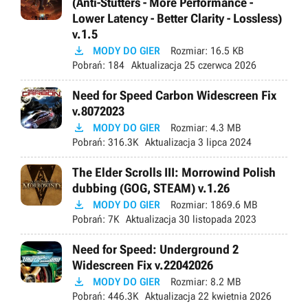
(Anti-Stutters - More Performance -
Lower Latency - Better Clarity - Lossless)
v.1.5

MODY DO GIER
Rozmiar:
16.5 KB
Pobrań:
184
Aktualizacja
25 czerwca 2026
Need for Speed Carbon Widescreen Fix
v.8072023

MODY DO GIER
Rozmiar:
4.3 MB
Pobrań:
316.3K
Aktualizacja
3 lipca 2024
The Elder Scrolls III: Morrowind Polish
dubbing (GOG, STEAM) v.1.26

MODY DO GIER
Rozmiar:
1869.6 MB
Pobrań:
7K
Aktualizacja
30 listopada 2023
Need for Speed: Underground 2
Widescreen Fix v.22042026

MODY DO GIER
Rozmiar:
8.2 MB
Pobrań:
446.3K
Aktualizacja
22 kwietnia 2026