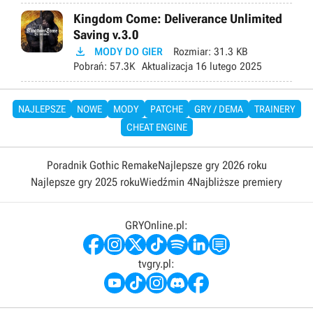
Kingdom Come: Deliverance Unlimited
Saving v.3.0

MODY DO GIER
Rozmiar:
31.3 KB
Pobrań:
57.3K
Aktualizacja
16 lutego 2025
NAJLEPSZE
NOWE
MODY
PATCHE
GRY / DEMA
TRAINERY
CHEAT ENGINE
Poradnik Gothic Remake
Najlepsze gry 2026 roku
Najlepsze gry 2025 roku
Wiedźmin 4
Najbliższe premiery
GRYOnline.pl:
tvgry.pl: