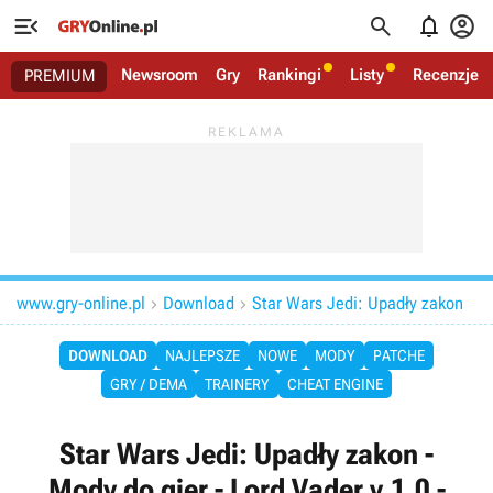




Newsroom
Gry
Rankingi
Listy
Recenzje
PREMIUM
www.gry-online.pl
Download
Star Wars Jedi: Upadły zakon


DOWNLOAD
NAJLEPSZE
NOWE
MODY
PATCHE
GRY / DEMA
TRAINERY
CHEAT ENGINE
Star Wars Jedi: Upadły zakon -
Mody do gier - Lord Vader v.1.0 -