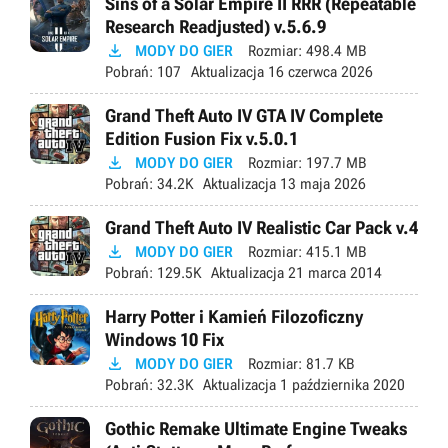
Sins of a Solar Empire II RRR (Repeatable
Research Readjusted) v.5.6.9

MODY DO GIER
Rozmiar:
498.4 MB
Pobrań:
107
Aktualizacja
16 czerwca 2026
Grand Theft Auto IV GTA IV Complete
Edition Fusion Fix v.5.0.1

MODY DO GIER
Rozmiar:
197.7 MB
Pobrań:
34.2K
Aktualizacja
13 maja 2026
Grand Theft Auto IV Realistic Car Pack v.4

MODY DO GIER
Rozmiar:
415.1 MB
Pobrań:
129.5K
Aktualizacja
21 marca 2014
Harry Potter i Kamień Filozoficzny
Windows 10 Fix

MODY DO GIER
Rozmiar:
81.7 KB
Pobrań:
32.3K
Aktualizacja
1 października 2020
Gothic Remake Ultimate Engine Tweaks