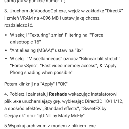
samo jak w punkcie numer 1.)
3. Uruchom dgVoodooCpl.exe, wejdź w zakładkę "DirectX"
i zmień VRAM na 4096 MB i ustaw jaką chcesz
rozdzielczość.
W sekcji "Texturing" zmień Filtering na ""Force
anisotropic 16"
"Antialiasing (MSAA)" ustaw na "8x"
W selcji "Miscellanneous" oznacz "Bilinear blit stretch",
"Force vSync", "Fast video memory access", & "Apply
Phong shading when possible"
Potem klinknij na “Apply" i "OK"
4. Pobierz i zainstaluj
Reshade
wskazując instalatorowi
plik .exe uruchamiający grę, wybierając Direct3D 10/11/12,
a spośród efektów „Standard effects", "SweetFX by
Ceejay.dk" oraz "qUINT by Marty McFly"
5.Wypakuj archiwum z modem z plikiem .exe