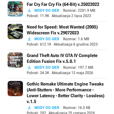
Far Cry Far Cry Fix (64-Bit) v.25022022

MODY DO GIER
Rozmiar:
2201.9 MB
Pobrań:
11.9K
Aktualizacja
2 lipca 2023
Need for Speed: Most Wanted (2005)
Widescreen Fix v.29072023

MODY DO GIER
Rozmiar:
1.6 MB
Pobrań:
612.1K
Aktualizacja
6 grudnia 2023
Grand Theft Auto IV GTA IV Complete
Edition Fusion Fix v.5.0.1

MODY DO GIER
Rozmiar:
197.7 MB
Pobrań:
34.3K
Aktualizacja
13 maja 2026
Gothic Remake Ultimate Engine Tweaks
(Anti-Stutters - More Performance -
Lower Latency - Better Clarity - Lossless)
v.1.5

MODY DO GIER
Rozmiar:
16.5 KB
Pobrań:
202
Aktualizacja
25 czerwca 2026