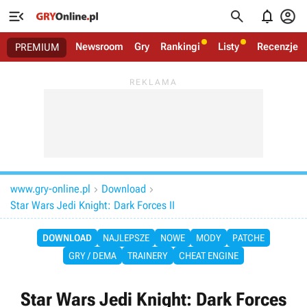




Newsroom
Gry
Rankingi
Listy
Recenzje
PREMIUM
www.gry-online.pl
Download


Star Wars Jedi Knight: Dark Forces II
DOWNLOAD
NAJLEPSZE
NOWE
MODY
PATCHE
GRY / DEMA
TRAINERY
CHEAT ENGINE
Star Wars Jedi Knight: Dark Forces