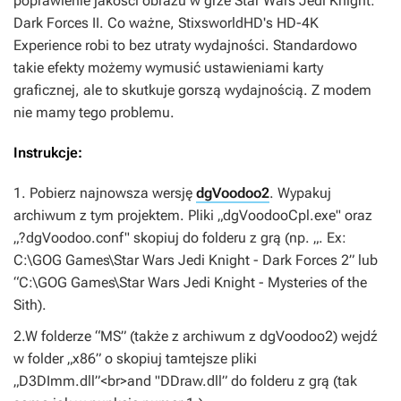
poprawienie jakości obrazu w grze
Star Wars Jedi Knight:
Dark Forces II
. Co ważne,
StixsworldHD's HD-4K
Experience
robi to bez utraty wydajności. Standardowo
takie efekty możemy wymusić ustawieniami karty
graficznej, ale to skutkuje gorszą wydajnością. Z modem
nie mamy tego problemu.
Instrukcje:
1. Pobierz najnowsza wersję
dgVoodoo2
. Wypakuj
archiwum z tym projektem. Pliki „dgVoodooCpl.exe" oraz
„?dgVoodoo.conf" skopiuj do folderu z grą (np. „. Ex:
C:\GOG Games\Star Wars Jedi Knight - Dark Forces 2” lub
“C:\GOG Games\Star Wars Jedi Knight - Mysteries of the
Sith).
2.W folderze “MS” (także z archiwum z dgVoodoo2) wejdź
w folder „x86” o skopiuj tamtejsze pliki
„D3DImm.dll”<br>and "DDraw.dll” do folderu z grą (tak