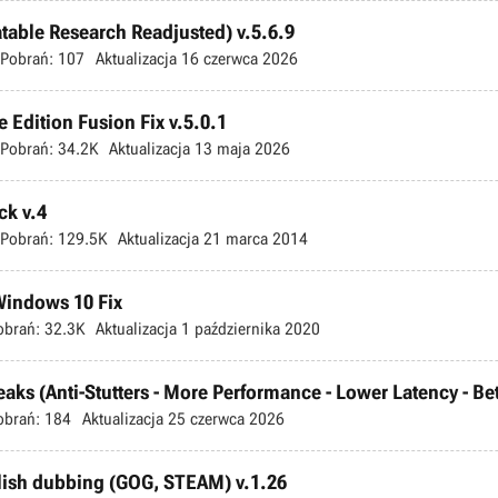
atable Research Readjusted) v.5.6.9
Pobrań:
107
Aktualizacja
16 czerwca 2026
 Edition Fusion Fix v.5.0.1
Pobrań:
34.2K
Aktualizacja
13 maja 2026
ck v.4
Pobrań:
129.5K
Aktualizacja
21 marca 2014
 Windows 10 Fix
obrań:
32.3K
Aktualizacja
1 października 2020
s (Anti-Stutters - More Performance - Lower Latency - Bette
obrań:
184
Aktualizacja
25 czerwca 2026
olish dubbing (GOG, STEAM) v.1.26