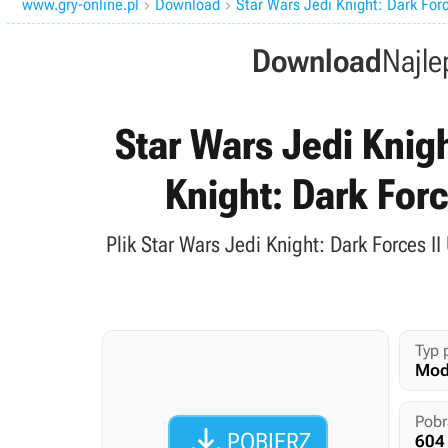
www.gry-online.pl
Download
Star Wars Jedi Knight: Dark Forc


Download
Najle
Star Wars Jedi Knigh
Knight: Dark Forc
Plik Star Wars Jedi Knight: Dark Forces II
Typ 
Mody
Pobr

POBIERZ
604