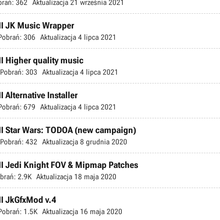
brań:
362
Aktualizacja
21 września 2021
 II JK Music Wrapper
Pobrań:
306
Aktualizacja
4 lipca 2021
II Higher quality music
Pobrań:
303
Aktualizacja
4 lipca 2021
 Alternative Installer
Pobrań:
679
Aktualizacja
4 lipca 2021
 II Star Wars: TODOA (new campaign)
Pobrań:
432
Aktualizacja
8 grudnia 2020
 II Jedi Knight FOV & Mipmap Patches
brań:
2.9K
Aktualizacja
18 maja 2020
II JkGfxMod v.4
Pobrań:
1.5K
Aktualizacja
16 maja 2020