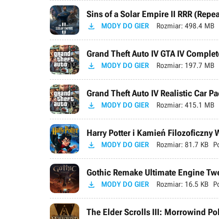
Sins of a Solar Empire II RRR (Repe

MODY DO GIER
Rozmiar:
498.4 MB
Grand Theft Auto IV GTA IV Complete

MODY DO GIER
Rozmiar:
197.7 MB
Grand Theft Auto IV Realistic Car Pa

MODY DO GIER
Rozmiar:
415.1 MB
Harry Potter i Kamień Filozoficzny

MODY DO GIER
Rozmiar:
81.7 KB
P
Gothic Remake Ultimate Engine Tweak

MODY DO GIER
Rozmiar:
16.5 KB
P
The Elder Scrolls III: Morrowind P