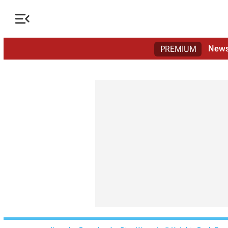

New
PREMIUM