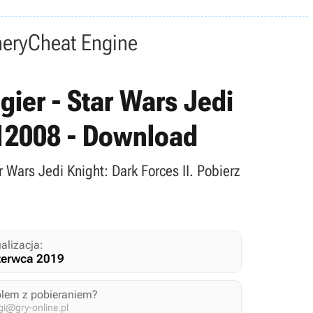
nery
Cheat Engine
gier - Star Wars Jedi
6012008 - Download
r Wars Jedi Knight: Dark Forces II. Pobierz
alizacja:
zerwca 2019
blem z pobieraniem?
i@gry-online.pl