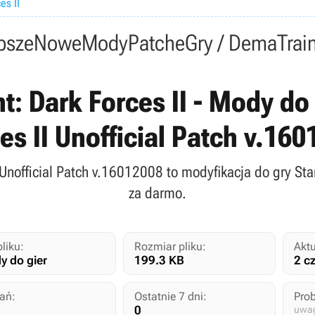
es II
psze
Nowe
Mody
Patche
Gry / Dema
Trai
t: Dark Forces II - Mody do 
es II Unofficial Patch v.1
 Unofficial Patch v.16012008 to modyfikacja do gry Sta
za darmo.
pliku:
Rozmiar pliku:
Aktu
 do gier
199.3 KB
2 c
ań:
Ostatnie 7 dni:
Pro
0
uwag