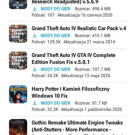
Research Readjusted) v.5.6.9

MODY DO GIER
Rozmiar:
498.4 MB
Pobrań:
107
Aktualizacja
16 czerwca 2026
Grand Theft Auto IV Realistic Car Pack v.4

MODY DO GIER
Rozmiar:
415.1 MB
Pobrań:
129.5K
Aktualizacja
21 marca 2014
Grand Theft Auto IV GTA IV Complete
Edition Fusion Fix v.5.0.1

MODY DO GIER
Rozmiar:
197.7 MB
Pobrań:
34.2K
Aktualizacja
13 maja 2026
Harry Potter i Kamień Filozoficzny
Windows 10 Fix

MODY DO GIER
Rozmiar:
81.7 KB
Pobrań:
32.3K
Aktualizacja
1 października 2020
Gothic Remake Ultimate Engine Tweaks
(Anti-Stutters - More Performance -