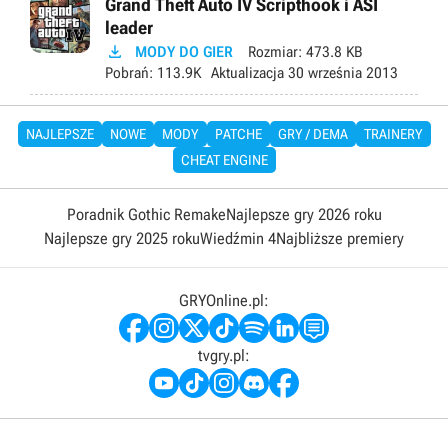
Grand Theft Auto IV Scripthook i ASI
leader

MODY DO GIER
Rozmiar:
473.8 KB
Pobrań:
113.9K
Aktualizacja
30 września 2013
NAJLEPSZE
NOWE
MODY
PATCHE
GRY / DEMA
TRAINERY
CHEAT ENGINE
Poradnik Gothic Remake
Najlepsze gry 2026 roku
Najlepsze gry 2025 roku
Wiedźmin 4
Najbliższe premiery
GRYOnline.pl:
tvgry.pl: