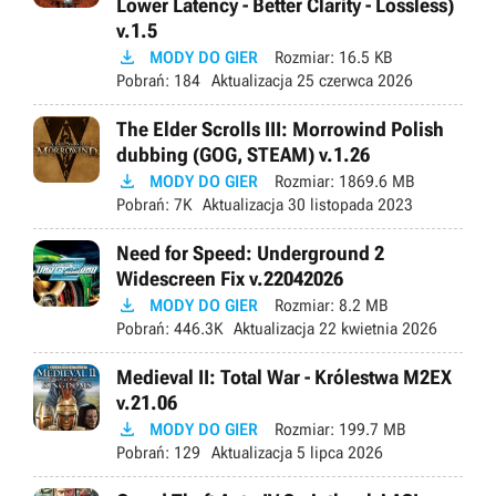
Lower Latency - Better Clarity - Lossless)
v.1.5

MODY DO GIER
Rozmiar:
16.5 KB
Pobrań:
184
Aktualizacja
25 czerwca 2026
The Elder Scrolls III: Morrowind Polish
dubbing (GOG, STEAM) v.1.26

MODY DO GIER
Rozmiar:
1869.6 MB
Pobrań:
7K
Aktualizacja
30 listopada 2023
Need for Speed: Underground 2
Widescreen Fix v.22042026

MODY DO GIER
Rozmiar:
8.2 MB
Pobrań:
446.3K
Aktualizacja
22 kwietnia 2026
Medieval II: Total War - Królestwa M2EX
v.21.06

MODY DO GIER
Rozmiar:
199.7 MB
Pobrań:
129
Aktualizacja
5 lipca 2026