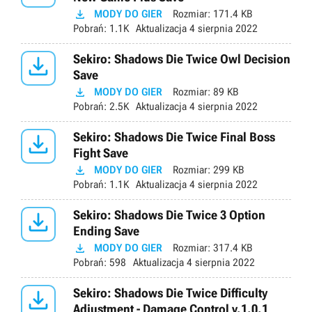

MODY DO GIER
Rozmiar:
171.4 KB
Pobrań:
1.1K
Aktualizacja
4 sierpnia 2022

Sekiro: Shadows Die Twice Owl Decision
Save

MODY DO GIER
Rozmiar:
89 KB
Pobrań:
2.5K
Aktualizacja
4 sierpnia 2022

Sekiro: Shadows Die Twice Final Boss
Fight Save

MODY DO GIER
Rozmiar:
299 KB
Pobrań:
1.1K
Aktualizacja
4 sierpnia 2022

Sekiro: Shadows Die Twice 3 Option
Ending Save

MODY DO GIER
Rozmiar:
317.4 KB
Pobrań:
598
Aktualizacja
4 sierpnia 2022

Sekiro: Shadows Die Twice Difficulty
Adjustment - Damage Control v.1.0.1