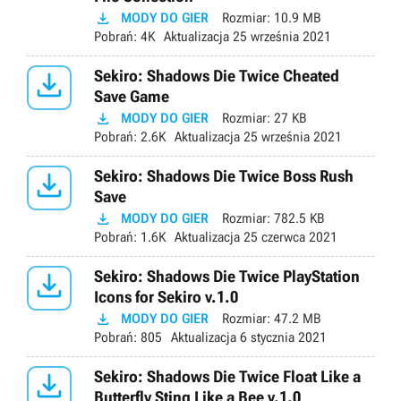

MODY DO GIER
Rozmiar:
10.9 MB
Pobrań:
4K
Aktualizacja
25 września 2021

Sekiro: Shadows Die Twice Cheated
Save Game

MODY DO GIER
Rozmiar:
27 KB
Pobrań:
2.6K
Aktualizacja
25 września 2021

Sekiro: Shadows Die Twice Boss Rush
Save

MODY DO GIER
Rozmiar:
782.5 KB
Pobrań:
1.6K
Aktualizacja
25 czerwca 2021

Sekiro: Shadows Die Twice PlayStation
Icons for Sekiro v.1.0

MODY DO GIER
Rozmiar:
47.2 MB
Pobrań:
805
Aktualizacja
6 stycznia 2021

Sekiro: Shadows Die Twice Float Like a
Butterfly Sting Like a Bee v.1.0