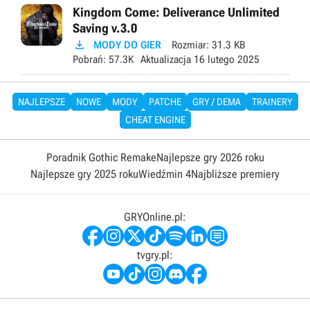
Kingdom Come: Deliverance Unlimited
Saving v.3.0

MODY DO GIER
Rozmiar:
31.3 KB
Pobrań:
57.3K
Aktualizacja
16 lutego 2025
NAJLEPSZE
NOWE
MODY
PATCHE
GRY / DEMA
TRAINERY
CHEAT ENGINE
Poradnik Gothic Remake
Najlepsze gry 2026 roku
Najlepsze gry 2025 roku
Wiedźmin 4
Najbliższe premiery
GRYOnline.pl:
tvgry.pl: