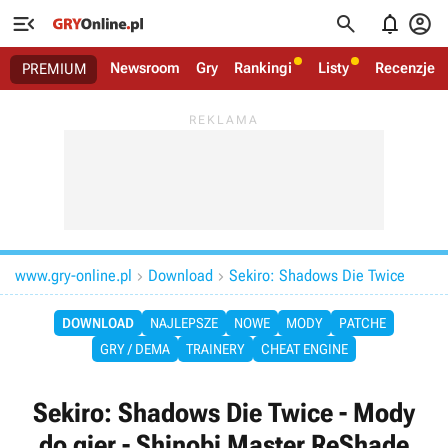




Newsroom
Gry
Rankingi
Listy
Recenzje
PREMIUM
www.gry-online.pl
Download
Sekiro: Shadows Die Twice


DOWNLOAD
NAJLEPSZE
NOWE
MODY
PATCHE
GRY / DEMA
TRAINERY
CHEAT ENGINE
Sekiro: Shadows Die Twice - Mody
do gier - Shinobi Master ReShade