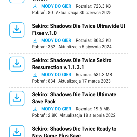

MODY DO GIER
Rozmiar:
723.3 KB
Pobrań:
80
Aktualizacja
30 czerwca 2025

Sekiro: Shadows Die Twice Ultrawide UI
Fixes v.1.0

MODY DO GIER
Rozmiar:
808.3 KB
Pobrań:
352
Aktualizacja
5 stycznia 2024

Sekiro: Shadows Die Twice Sekiro
Ressurection v.1.1.3.1

MODY DO GIER
Rozmiar:
681.3 MB
Pobrań:
884
Aktualizacja
17 marca 2023

Sekiro: Shadows Die Twice Ultimate
Save Pack

MODY DO GIER
Rozmiar:
19.6 MB
Pobrań:
2.8K
Aktualizacja
18 sierpnia 2022

Sekiro: Shadows Die Twice Ready to
New Game Plus Save