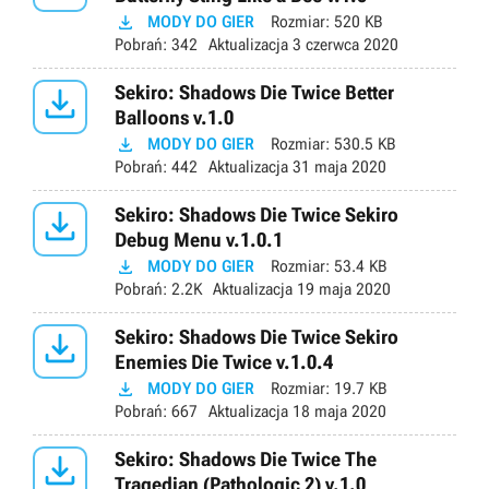

MODY DO GIER
Rozmiar:
520 KB
Pobrań:
342
Aktualizacja
3 czerwca 2020

Sekiro: Shadows Die Twice Better
Balloons v.1.0

MODY DO GIER
Rozmiar:
530.5 KB
Pobrań:
442
Aktualizacja
31 maja 2020

Sekiro: Shadows Die Twice Sekiro
Debug Menu v.1.0.1

MODY DO GIER
Rozmiar:
53.4 KB
Pobrań:
2.2K
Aktualizacja
19 maja 2020

Sekiro: Shadows Die Twice Sekiro
Enemies Die Twice v.1.0.4

MODY DO GIER
Rozmiar:
19.7 KB
Pobrań:
667
Aktualizacja
18 maja 2020

Sekiro: Shadows Die Twice The
Tragedian (Pathologic 2) v.1.0