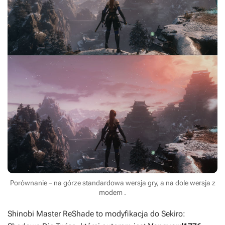
Porównanie – na górze standardowa wersja gry, a na dole wersja z
modem .
Shinobi Master ReShade
to modyfikacja do
Sekiro: