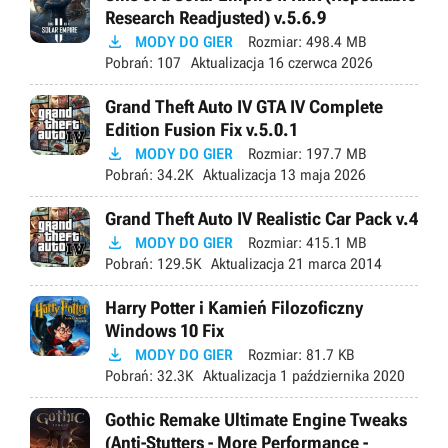
Research Readjusted) v.5.6.9

MODY DO GIER
Rozmiar:
498.4 MB
Pobrań:
107
Aktualizacja
16 czerwca 2026
Grand Theft Auto IV GTA IV Complete
Edition Fusion Fix v.5.0.1

MODY DO GIER
Rozmiar:
197.7 MB
Pobrań:
34.2K
Aktualizacja
13 maja 2026
Grand Theft Auto IV Realistic Car Pack v.4

MODY DO GIER
Rozmiar:
415.1 MB
Pobrań:
129.5K
Aktualizacja
21 marca 2014
Harry Potter i Kamień Filozoficzny
Windows 10 Fix

MODY DO GIER
Rozmiar:
81.7 KB
Pobrań:
32.3K
Aktualizacja
1 października 2020
Gothic Remake Ultimate Engine Tweaks
(Anti-Stutters - More Performance -