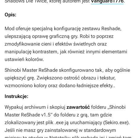
Shadows Die Twice
, której autorem jest
Vanguard1776
.
Opis:
Mod oferuje specjalną konfigurację zestawu Reshade,
ulepszającą oprawę graficzną gry. Robi to poprzez
zmodyfikowanie cieni i efektów świetlnych oraz
manipulację kontrastem, jak również innymi elementami
ustawień kolorów.
Shinobi Master ReShade
skonfigurowano tak, aby ogólnie
upiększyć grę. Zwiększono ostrość obrazu i tekstur,
wzmocniono kolory oraz dodano ładniejsze efekty..
Instrukcje:
Wypakuj archiwum i skopiuj
zawartość
folderu „Shinobi
Master ReShade v1.5” do folderu z grą, tam gdzie
zlokalizowany jest plik .exe ją uruchamiający (Sekiro.exe).
Jeśli nie masz gry zainstalowanej w standardowym
miejscu to otwórz w Notatniku plik reshade.ini i zmień tam