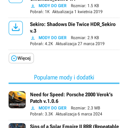

MODY DO GIER
Rozmiar:
1.5 KB
Pobrań:
1K
Aktualizacja
1 kwietnia 2019

Sekiro: Shadows Die Twice HDR_Sekiro
v.3

MODY DO GIER
Rozmiar:
2.9 KB
Pobrań:
4.2K
Aktualizacja
27 marca 2019

Więcej
Popularne mody i dodatki
Need for Speed: Porsche 2000 Verok’s
Patch v.1.0.6

MODY DO GIER
Rozmiar:
2.3 MB
Pobrań:
3.3K
Aktualizacja
6 marca 2024
Sins of a Solar Empire II RRR (Repeatable