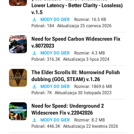
Lower Latency - Better Clarity - Lossless)
v.1.5

MODY DO GIER
Rozmiar:
16.5 KB
Pobrań:
184
Aktualizacja
25 czerwca 2026
Need for Speed Carbon Widescreen Fix
v.8072023

MODY DO GIER
Rozmiar:
4.3 MB
Pobrań:
316.3K
Aktualizacja
3 lipca 2024
The Elder Scrolls III: Morrowind Polish
dubbing (GOG, STEAM) v.1.26

MODY DO GIER
Rozmiar:
1869.6 MB
Pobrań:
7K
Aktualizacja
30 listopada 2023
Need for Speed: Underground 2
Widescreen Fix v.22042026

MODY DO GIER
Rozmiar:
8.2 MB
Pobrań:
446.3K
Aktualizacja
22 kwietnia 2026