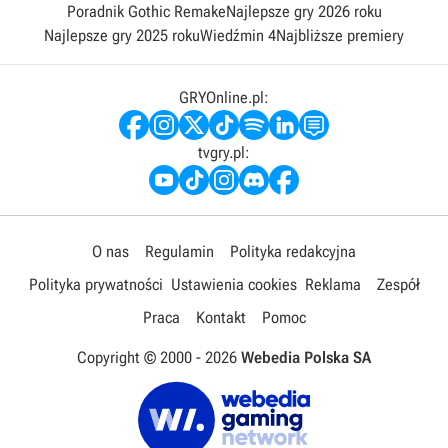
Poradnik Gothic Remake
Najlepsze gry 2026 roku
Najlepsze gry 2025 roku
Wiedźmin 4
Najbliższe premiery
GRYOnline.pl:
tvgry.pl:
O nas
Regulamin
Polityka redakcyjna
Polityka prywatności
Ustawienia cookies
Reklama
Zespół
Praca
Kontakt
Pomoc
Copyright © 2000 -
2026
Webedia Polska SA