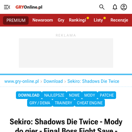




Newsroom
Gry
Rankingi
Listy
Recenzje
PREMIUM
www.gry-online.pl
Download
Sekiro: Shadows Die Twice


DOWNLOAD
NAJLEPSZE
NOWE
MODY
PATCHE
GRY / DEMA
TRAINERY
CHEAT ENGINE
Sekiro: Shadows Die Twice - Mody
do gier - Final Boss Fight Save -