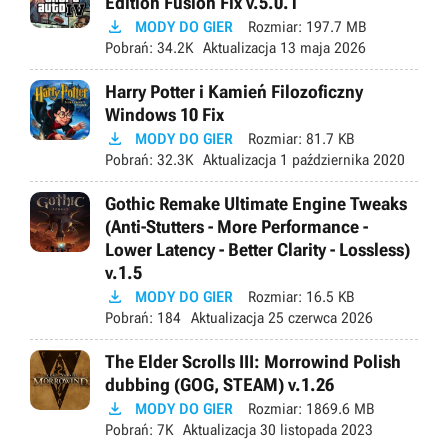
Edition Fusion Fix v.5.0.1

MODY DO GIER
Rozmiar:
197.7 MB
Pobrań:
34.2K
Aktualizacja
13 maja 2026
Harry Potter i Kamień Filozoficzny
Windows 10 Fix

MODY DO GIER
Rozmiar:
81.7 KB
Pobrań:
32.3K
Aktualizacja
1 października 2020
Gothic Remake Ultimate Engine Tweaks
(Anti-Stutters - More Performance -
Lower Latency - Better Clarity - Lossless)
v.1.5

MODY DO GIER
Rozmiar:
16.5 KB
Pobrań:
184
Aktualizacja
25 czerwca 2026
The Elder Scrolls III: Morrowind Polish
dubbing (GOG, STEAM) v.1.26

MODY DO GIER
Rozmiar:
1869.6 MB
Pobrań:
7K
Aktualizacja
30 listopada 2023