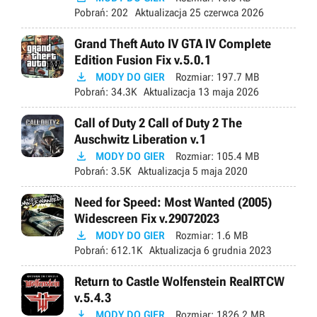
Pobrań:
202
Aktualizacja
25 czerwca 2026
Grand Theft Auto IV GTA IV Complete
Edition Fusion Fix v.5.0.1

MODY DO GIER
Rozmiar:
197.7 MB
Pobrań:
34.3K
Aktualizacja
13 maja 2026
Call of Duty 2 Call of Duty 2 The
Auschwitz Liberation v.1

MODY DO GIER
Rozmiar:
105.4 MB
Pobrań:
3.5K
Aktualizacja
5 maja 2020
Need for Speed: Most Wanted (2005)
Widescreen Fix v.29072023

MODY DO GIER
Rozmiar:
1.6 MB
Pobrań:
612.1K
Aktualizacja
6 grudnia 2023
Return to Castle Wolfenstein RealRTCW
v.5.4.3

MODY DO GIER
Rozmiar:
1826.2 MB