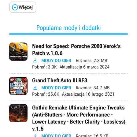

Więcej
Popularne mody i dodatki
Need for Speed: Porsche 2000 Verok’s
Patch v.1.0.6

MODY DO GIER
Rozmiar:
2.3 MB
Pobrań:
3.3K
Aktualizacja
6 marca 2024
Grand Theft Auto III RE3

MODY DO GIER
Rozmiar:
34.7 MB
Pobrań:
25.6K
Aktualizacja
16 lutego 2021
Gothic Remake Ultimate Engine Tweaks
(Anti-Stutters - More Performance -
Lower Latency - Better Clarity - Lossless)
v.1.5

MODY DO GIER
Rozmiar:
16.5 KB