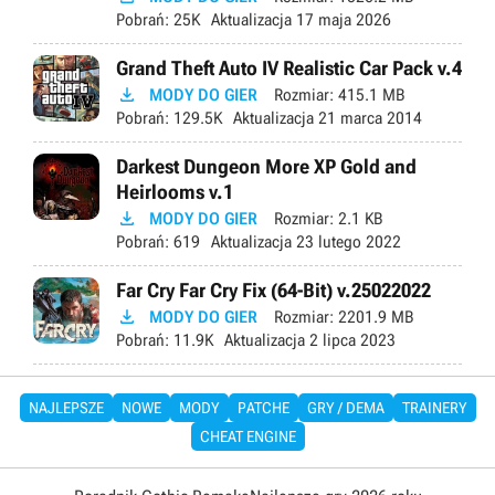
Pobrań:
25K
Aktualizacja
17 maja 2026
Grand Theft Auto IV Realistic Car Pack v.4

MODY DO GIER
Rozmiar:
415.1 MB
Pobrań:
129.5K
Aktualizacja
21 marca 2014
Darkest Dungeon More XP Gold and
Heirlooms v.1

MODY DO GIER
Rozmiar:
2.1 KB
Pobrań:
619
Aktualizacja
23 lutego 2022
Far Cry Far Cry Fix (64-Bit) v.25022022

MODY DO GIER
Rozmiar:
2201.9 MB
Pobrań:
11.9K
Aktualizacja
2 lipca 2023
NAJLEPSZE
NOWE
MODY
PATCHE
GRY / DEMA
TRAINERY
CHEAT ENGINE