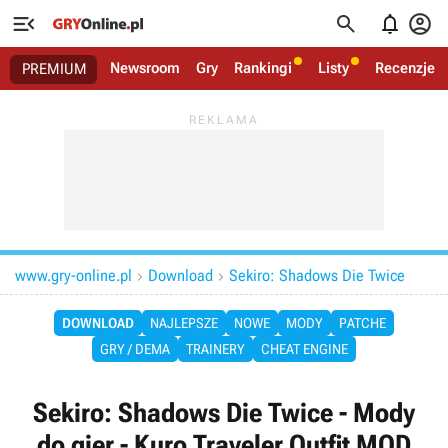




Newsroom
Gry
Rankingi
Listy
Recenzje
PREMIUM
www.gry-online.pl
Download
Sekiro: Shadows Die Twice


DOWNLOAD
NAJLEPSZE
NOWE
MODY
PATCHE
GRY / DEMA
TRAINERY
CHEAT ENGINE
Sekiro: Shadows Die Twice - Mody
do gier - Kuro Traveler Outfit MOD