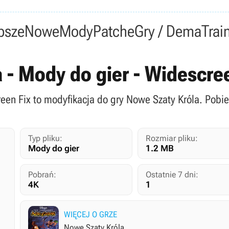
psze
Nowe
Mody
Patche
Gry / Dema
Trai
 - Mody do gier - Widescre
reen Fix to modyfikacja do gry Nowe Szaty Króla. Pobie
Typ pliku:
Rozmiar pliku:
Mody do gier
1.2 MB
Pobrań:
Ostatnie 7 dni:
4K
1
WIĘCEJ O GRZE
Nowe Szaty Króla