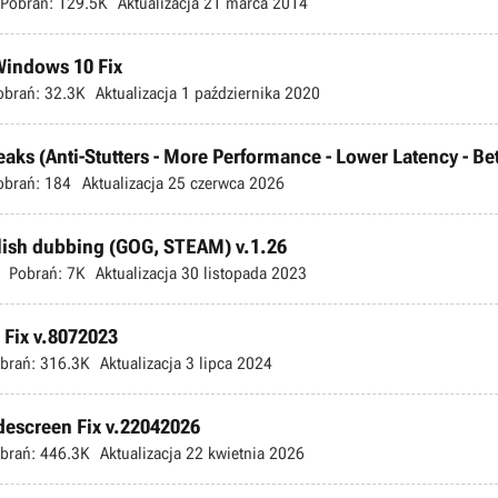
Pobrań:
129.5K
Aktualizacja
21 marca 2014
 Windows 10 Fix
obrań:
32.3K
Aktualizacja
1 października 2020
s (Anti-Stutters - More Performance - Lower Latency - Bette
obrań:
184
Aktualizacja
25 czerwca 2026
olish dubbing (GOG, STEAM) v.1.26
Pobrań:
7K
Aktualizacja
30 listopada 2023
Fix v.8072023
brań:
316.3K
Aktualizacja
3 lipca 2024
escreen Fix v.22042026
brań:
446.3K
Aktualizacja
22 kwietnia 2026