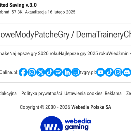
ted Saving v.3.0
obrań:
57.3K
Aktualizacja
16 lutego 2025
owe
Mody
Patche
Gry / Dema
Trainery
C
emake
Najlepsze gry 2026 roku
Najlepsze gry 2025 roku
Wiedźmin 
nline.pl:
tvgry.pl:
edakcyjna
Polityka prywatności
Ustawienia cookies
Reklama
Ze
Copyright © 2000 -
2026
Webedia Polska SA