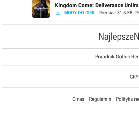
Kingdom Come: Deliverance Unlimi

MODY DO GIER
Rozmiar:
31.3 KB
P
Najlepsze
N
Poradnik Gothic R
GRYO
O nas
Regulamin
Polityka r