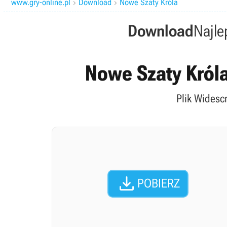
www.gry-online.pl
Download
Nowe Szaty Króla


Download
Najle
Nowe Szaty Króla
Plik Widesc

POBIERZ