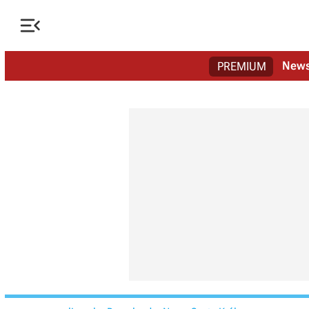

New
PREMIUM