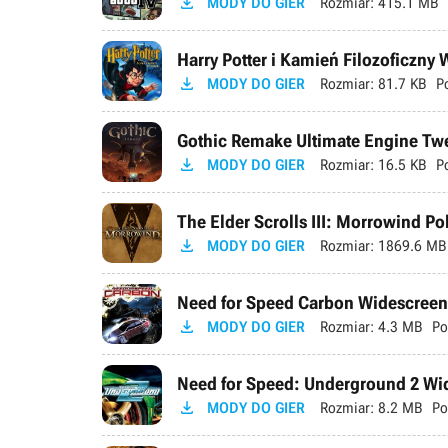

MODY DO GIER
Rozmiar:
415.1 MB
Harry Potter i Kamień Filozoficzny

MODY DO GIER
Rozmiar:
81.7 KB
P
Gothic Remake Ultimate Engine Tweak

MODY DO GIER
Rozmiar:
16.5 KB
P
The Elder Scrolls III: Morrowind P

MODY DO GIER
Rozmiar:
1869.6 MB
Need for Speed Carbon Widescreen 

MODY DO GIER
Rozmiar:
4.3 MB
Po
Need for Speed: Underground 2 Wid

MODY DO GIER
Rozmiar:
8.2 MB
Po