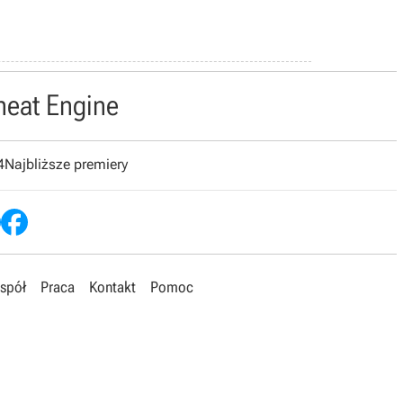
heat Engine
4
Najbliższe premiery
spół
Praca
Kontakt
Pomoc