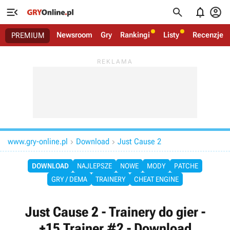




Newsroom
Gry
Rankingi
Listy
Recenzje
PREMIUM
www.gry-online.pl
Download
Just Cause 2


DOWNLOAD
NAJLEPSZE
NOWE
MODY
PATCHE
GRY / DEMA
TRAINERY
CHEAT ENGINE
Just Cause 2 - Trainery do gier -
+15 Trainer #2 - Download