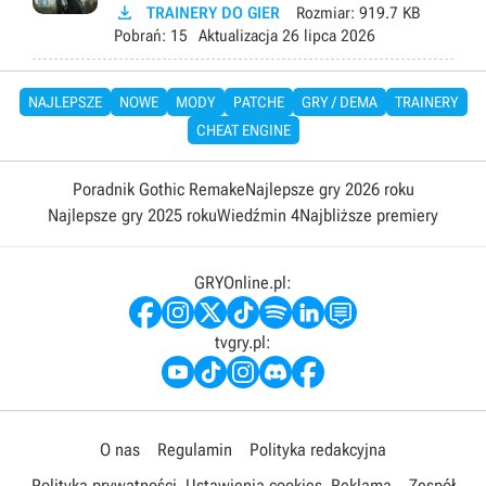

TRAINERY DO GIER
Rozmiar:
919.7 KB
Pobrań:
15
Aktualizacja
26 lipca 2026
NAJLEPSZE
NOWE
MODY
PATCHE
GRY / DEMA
TRAINERY
CHEAT ENGINE
Poradnik Gothic Remake
Najlepsze gry 2026 roku
Najlepsze gry 2025 roku
Wiedźmin 4
Najbliższe premiery
GRYOnline.pl:
tvgry.pl:
O nas
Regulamin
Polityka redakcyjna
Polityka prywatności
Ustawienia cookies
Reklama
Zespół