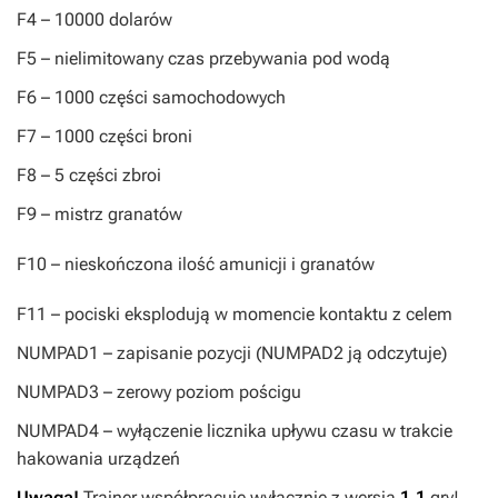
F4
– 10000 dolarów
F5
– nielimitowany czas przebywania pod wodą
F6
– 1000 części samochodowych
F7
– 1000 części broni
F8
– 5 części zbroi
F9
– mistrz granatów
F10
– nieskończona ilość amunicji i granatów
F11
– pociski eksplodują w momencie kontaktu z celem
NUMPAD1
– zapisanie pozycji (
NUMPAD2
ją odczytuje)
NUMPAD3
– zerowy poziom pościgu
NUMPAD4
– wyłączenie licznika upływu czasu w trakcie
hakowania urządzeń
Uwaga!
Trainer współpracuje wyłącznie z wersją
1.1
gry!