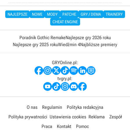
NAJLEPSZE
NOWE
MODY
PATCHE
GRY / DEMA
TRAINERY
CHEAT ENGINE
Poradnik Gothic Remake
Najlepsze gry 2026 roku
Najlepsze gry 2025 roku
Wiedźmin 4
Najbliższe premiery
GRYOnline.pl:
tvgry.pl:
O nas
Regulamin
Polityka redakcyjna
Polityka prywatności
Ustawienia cookies
Reklama
Zespół
Praca
Kontakt
Pomoc