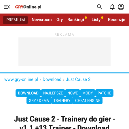




Newsroom
Gry
Rankingi
Listy
Recenzje
PREMIUM
www.gry-online.pl
Download
Just Cause 2


DOWNLOAD
NAJLEPSZE
NOWE
MODY
PATCHE
GRY / DEMA
TRAINERY
CHEAT ENGINE
Just Cause 2 - Trainery do gier -
v1.1 +13 Trainer - Download