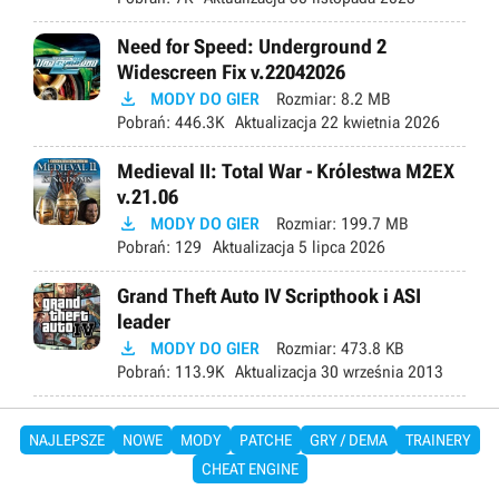
Need for Speed: Underground 2
Widescreen Fix v.22042026

MODY DO GIER
Rozmiar:
8.2 MB
Pobrań:
446.3K
Aktualizacja
22 kwietnia 2026
Medieval II: Total War - Królestwa M2EX
v.21.06

MODY DO GIER
Rozmiar:
199.7 MB
Pobrań:
129
Aktualizacja
5 lipca 2026
Grand Theft Auto IV Scripthook i ASI
leader

MODY DO GIER
Rozmiar:
473.8 KB
Pobrań:
113.9K
Aktualizacja
30 września 2013
NAJLEPSZE
NOWE
MODY
PATCHE
GRY / DEMA
TRAINERY
CHEAT ENGINE