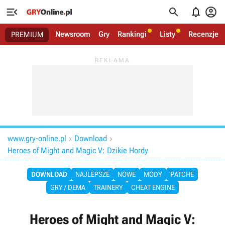




Newsroom
Gry
Rankingi
Listy
Recenzje
PREMIUM
www.gry-online.pl
Download


Heroes of Might and Magic V: Dzikie Hordy
DOWNLOAD
NAJLEPSZE
NOWE
MODY
PATCHE
GRY / DEMA
TRAINERY
CHEAT ENGINE
Heroes of Might and Magic V: