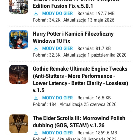
Edition Fusion Fix v.5.0.1

MODY DO GIER
Rozmiar:
197.7 MB
Pobrań:
34.2K
Aktualizacja
13 maja 2026
Harry Potter i Kamień Filozoficzny
Windows 10 Fix

MODY DO GIER
Rozmiar:
81.7 KB
Pobrań:
32.3K
Aktualizacja
1 października 2020
Gothic Remake Ultimate Engine Tweaks
(Anti-Stutters - More Performance -
Lower Latency - Better Clarity - Lossless)
v.1.5

MODY DO GIER
Rozmiar:
16.5 KB
Pobrań:
184
Aktualizacja
25 czerwca 2026
The Elder Scrolls III: Morrowind Polish
dubbing (GOG, STEAM) v.1.26

MODY DO GIER
Rozmiar:
1869.6 MB
Pobrań:
7K
Aktualizacja
30 listopada 2023