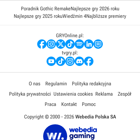
Poradnik Gothic Remake
Najlepsze gry 2026 roku
Najlepsze gry 2025 roku
Wiedźmin 4
Najbliższe premiery
GRYOnline.pl:
tvgry.pl:
O nas
Regulamin
Polityka redakcyjna
Polityka prywatności
Ustawienia cookies
Reklama
Zespół
Praca
Kontakt
Pomoc
Copyright © 2000 -
2026
Webedia Polska SA