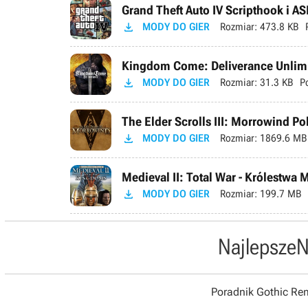
Grand Theft Auto IV Scripthook i AS

MODY DO GIER
Rozmiar:
473.8 KB
Kingdom Come: Deliverance Unlimi

MODY DO GIER
Rozmiar:
31.3 KB
P
The Elder Scrolls III: Morrowind P

MODY DO GIER
Rozmiar:
1869.6 MB
Medieval II: Total War - Królestwa 

MODY DO GIER
Rozmiar:
199.7 MB
Najlepsze
N
Poradnik Gothic R