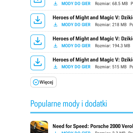

MODY DO GIER
Rozmiar:
68.5 MB
P

Heroes of Might and Magic V: Dziki

MODY DO GIER
Rozmiar:
218 MB
P

Heroes of Might and Magic V: Dzik

MODY DO GIER
Rozmiar:
194.3 MB

Heroes of Might and Magic V: Dzik

MODY DO GIER
Rozmiar:
515 MB
P

Więcej
Popularne mody i dodatki
Need for Speed: Porsche 2000 Verok