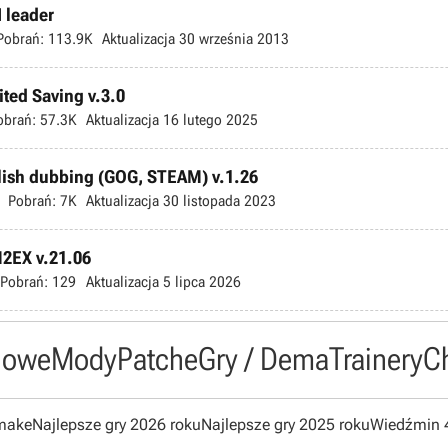
I leader
Pobrań:
113.9K
Aktualizacja
30 września 2013
ted Saving v.3.0
obrań:
57.3K
Aktualizacja
16 lutego 2025
olish dubbing (GOG, STEAM) v.1.26
Pobrań:
7K
Aktualizacja
30 listopada 2023
M2EX v.21.06
Pobrań:
129
Aktualizacja
5 lipca 2026
owe
Mody
Patche
Gry / Dema
Trainery
C
emake
Najlepsze gry 2026 roku
Najlepsze gry 2025 roku
Wiedźmin 