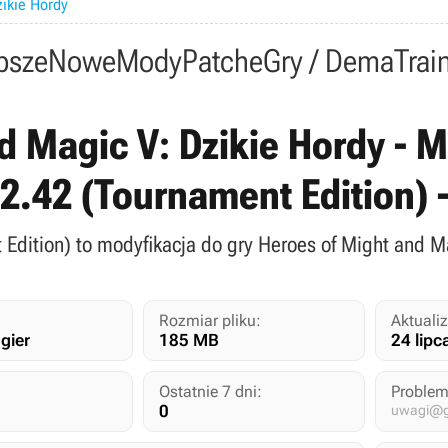
ikie Hordy
psze
Nowe
Mody
Patche
Gry / Dema
Trai
d Magic V: Dzikie Hordy - M
v.2.42 (Tournament Edition)
t Edition) to modyfikacja do gry Heroes of Might and M
Rozmiar pliku:
Aktualiz
gier
185 MB
24 lipc
Ostatnie 7 dni:
Problem
0
uwagi@gr