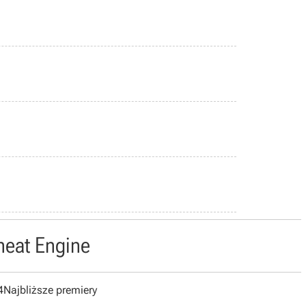
heat Engine
4
Najbliższe premiery