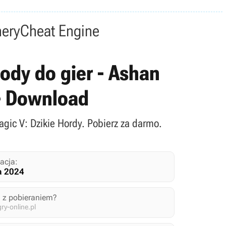
nery
Cheat Engine
ody do gier - Ashan
 - Download
agic V: Dzikie Hordy. Pobierz za darmo.
acja:
a 2024
 z pobieraniem?
y-online.pl