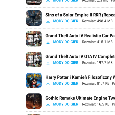

MODY DO GIER
Rozmiar:
2.3 MB
Po
Sins of a Solar Empire II RRR (Repe

MODY DO GIER
Rozmiar:
498.4 MB
Grand Theft Auto IV Realistic Car Pa

MODY DO GIER
Rozmiar:
415.1 MB
Grand Theft Auto IV GTA IV Complete

MODY DO GIER
Rozmiar:
197.7 MB
Harry Potter i Kamień Filozoficzny

MODY DO GIER
Rozmiar:
81.7 KB
P
Gothic Remake Ultimate Engine Tweak

MODY DO GIER
Rozmiar:
16.5 KB
P