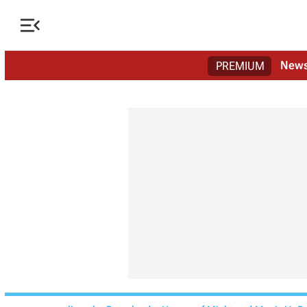

New
PREMIUM