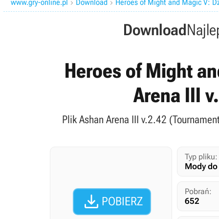
www.gry-online.pl
Download
Heroes of Might and Magic V: Dz


Download
Najle
Heroes of Might an
Arena III 
Plik Ashan Arena III v.2.42 (Tournamen
Typ pliku:
Mody do 
Pobrań:

POBIERZ
652