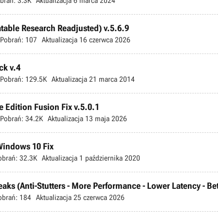
brań:
3.3K
Aktualizacja
6 marca 2024
atable Research Readjusted) v.5.6.9
Pobrań:
107
Aktualizacja
16 czerwca 2026
ck v.4
Pobrań:
129.5K
Aktualizacja
21 marca 2014
 Edition Fusion Fix v.5.0.1
Pobrań:
34.2K
Aktualizacja
13 maja 2026
 Windows 10 Fix
obrań:
32.3K
Aktualizacja
1 października 2020
s (Anti-Stutters - More Performance - Lower Latency - Bette
obrań:
184
Aktualizacja
25 czerwca 2026