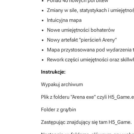
Ponad 40 nowych pól bitew
Zmiany w sile, statystykach i umiejętn
Intuicyjna mapa
Nowe umiejętności bohaterów
Nowy artefakt "pierścień Areny"
Mapa przystosowana pod wydarzenia tur
Rework części umiejętności oraz skillw
Instrukcje:
Wypakuj archiwum
Plik z folderu "Arena exe" czyli H5_Game.
Folder z grą/bin
Zastępując znajdujący się tam H5_Game.