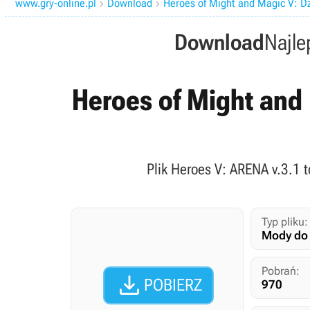
www.gry-online.pl
Download
Heroes of Might and Magic V: Dz


Download
Najle
Heroes of Might and 
Plik Heroes V: ARENA v.3.1 
Typ pliku:
Mody do 
Pobrań:

POBIERZ
970