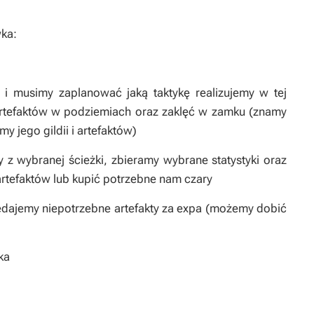
wka:
li i musimy zaplanować jaką taktykę realizujemy w tej
 artefaktów w podziemiach oraz zaklęć w zamku (znamy
y jego gildii i artefaktów)
y z wybranej ścieżki, zbieramy wybrane statystyki oraz
rtefaktów lub kupić potrzebne nam czary
zedajemy niepotrzebne artefakty za expa (możemy dobić
ka