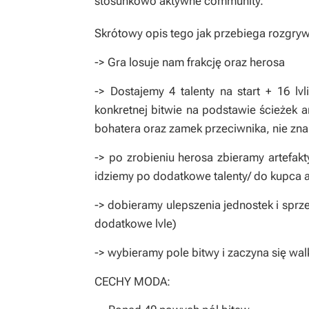
stosunkowo aktywne community.
Skrótowy opis tego jak przebiega rozgry
-> Gra losuje nam frakcję oraz herosa
-> Dostajemy 4 talenty na start + 16 lv
konkretnej bitwie na podstawie ścieżek
bohatera oraz zamek przeciwnika, nie znam
-> po zrobieniu herosa zbieramy artefakt
idziemy po dodatkowe talenty/ do kupca a
-> dobieramy ulepszenia jednostek i spr
dodatkowe lvle)
-> wybieramy pole bitwy i zaczyna się wal
CECHY MODA: