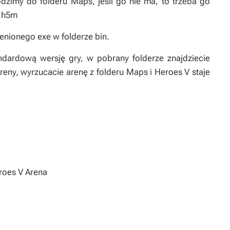
zimy do folderu Maps, jeśli go nie ma, to trzeba go
].h5m
nionego exe w folderze bin.
dardową wersję gry, w pobrany folderze znajdziecie
Areny, wyrzucacie arenę z folderu Maps i Heroes V staje
roes V Arena