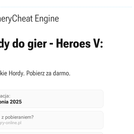
nery
Cheat Engine
y do gier - Heroes V:
kie Hordy. Pobierz za darmo.
acja:
pnia 2025
 z pobieraniem?
y-online.pl