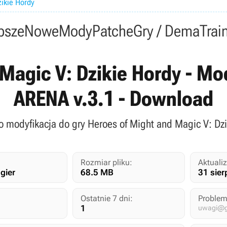
ikie Hordy
psze
Nowe
Mody
Patche
Gry / Dema
Trai
Magic V: Dzikie Hordy - Mod
ARENA v.3.1 - Download
to modyfikacja do gry Heroes of Might and Magic V: Dzi
Rozmiar pliku:
Aktualiz
gier
68.5 MB
31 sier
Ostatnie 7 dni:
Problem
1
uwagi@gr