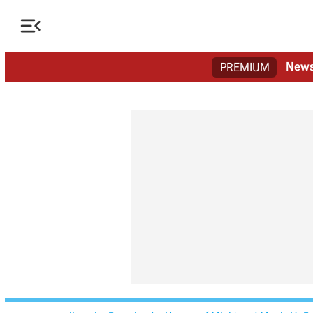

New
PREMIUM