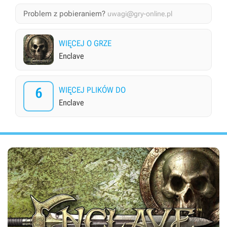
Problem z pobieraniem?
uwagi@gry-online.pl
WIĘCEJ O GRZE
Enclave
6
WIĘCEJ PLIKÓW DO
Enclave