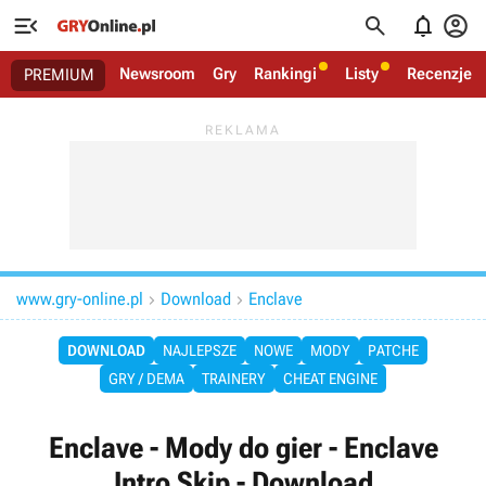




Newsroom
Gry
Rankingi
Listy
Recenzje
PREMIUM
www.gry-online.pl
Download
Enclave


DOWNLOAD
NAJLEPSZE
NOWE
MODY
PATCHE
GRY / DEMA
TRAINERY
CHEAT ENGINE
Enclave - Mody do gier - Enclave
Intro Skip - Download