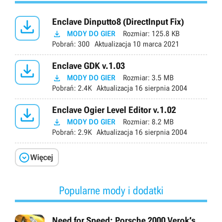

Enclave Dinputto8 (DirectInput Fix)

MODY DO GIER
Rozmiar:
125.8 KB
Pobrań:
300
Aktualizacja
10 marca 2021

Enclave GDK v.1.03

MODY DO GIER
Rozmiar:
3.5 MB
Pobrań:
2.4K
Aktualizacja
16 sierpnia 2004

Enclave Ogier Level Editor v.1.02

MODY DO GIER
Rozmiar:
8.2 MB
Pobrań:
2.9K
Aktualizacja
16 sierpnia 2004

Więcej
Popularne mody i dodatki
Need for Speed: Porsche 2000 Verok’s