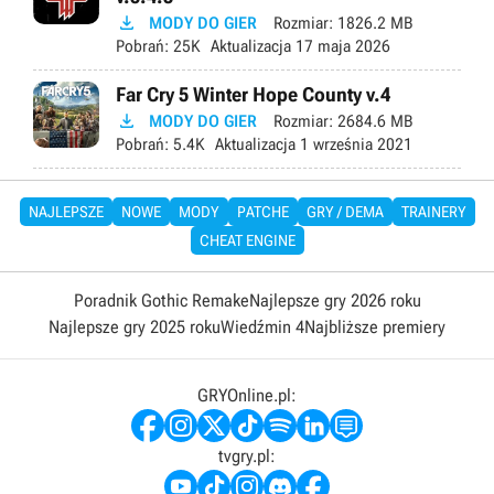

MODY DO GIER
Rozmiar:
1826.2 MB
Pobrań:
25K
Aktualizacja
17 maja 2026
Far Cry 5 Winter Hope County v.4

MODY DO GIER
Rozmiar:
2684.6 MB
Pobrań:
5.4K
Aktualizacja
1 września 2021
NAJLEPSZE
NOWE
MODY
PATCHE
GRY / DEMA
TRAINERY
CHEAT ENGINE
Poradnik Gothic Remake
Najlepsze gry 2026 roku
Najlepsze gry 2025 roku
Wiedźmin 4
Najbliższe premiery
GRYOnline.pl:
tvgry.pl: