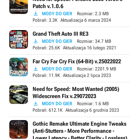
Patch v.1.0.6

MODY DO GIER
Rozmiar:
2.3 MB
Pobrań:
3.3K
Aktualizacja
6 marca 2024
Grand Theft Auto III RE3

MODY DO GIER
Rozmiar:
34.7 MB
Pobrań:
25.6K
Aktualizacja
16 lutego 2021
Far Cry Far Cry Fix (64-Bit) v.25022022

MODY DO GIER
Rozmiar:
2201.9 MB
Pobrań:
11.9K
Aktualizacja
2 lipca 2023
Need for Speed: Most Wanted (2005)
Widescreen Fix v.29072023

MODY DO GIER
Rozmiar:
1.6 MB
Pobrań:
612.1K
Aktualizacja
6 grudnia 2023
Gothic Remake Ultimate Engine Tweaks
(Anti-Stutters - More Performance -
Lower Latency - Better Clarity - Lossless)