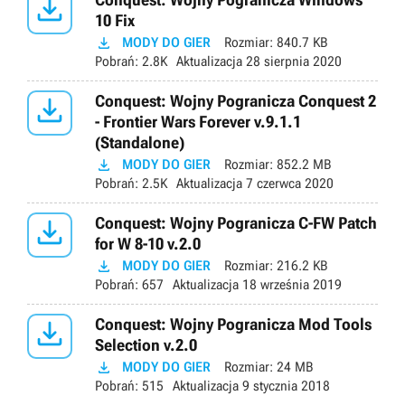

10 Fix

MODY DO GIER
Rozmiar:
840.7 KB
Pobrań:
2.8K
Aktualizacja
28 sierpnia 2020

Conquest: Wojny Pogranicza Conquest 2
- Frontier Wars Forever v.9.1.1
(Standalone)

MODY DO GIER
Rozmiar:
852.2 MB
Pobrań:
2.5K
Aktualizacja
7 czerwca 2020

Conquest: Wojny Pogranicza C-FW Patch
for W 8-10 v.2.0

MODY DO GIER
Rozmiar:
216.2 KB
Pobrań:
657
Aktualizacja
18 września 2019

Conquest: Wojny Pogranicza Mod Tools
Selection v.2.0

MODY DO GIER
Rozmiar:
24 MB
Pobrań:
515
Aktualizacja
9 stycznia 2018