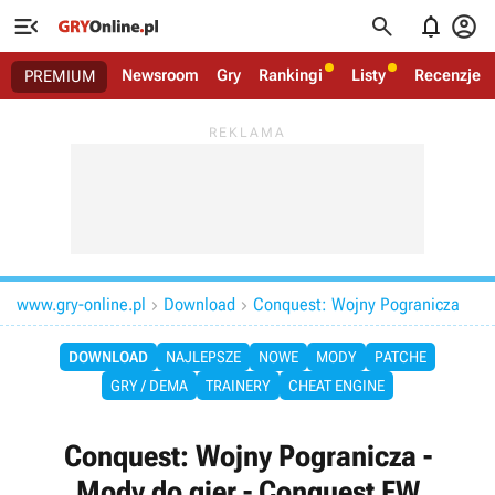




Newsroom
Gry
Rankingi
Listy
Recenzje
PREMIUM
www.gry-online.pl
Download
Conquest: Wojny Pogranicza


DOWNLOAD
NAJLEPSZE
NOWE
MODY
PATCHE
GRY / DEMA
TRAINERY
CHEAT ENGINE
Conquest: Wojny Pogranicza -
Mody do gier - Conquest FW