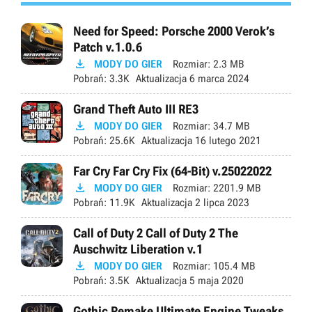
Need for Speed: Porsche 2000 Verok’s
Patch v.1.0.6

MODY DO GIER
Rozmiar:
2.3 MB
Pobrań:
3.3K
Aktualizacja
6 marca 2024
Grand Theft Auto III RE3

MODY DO GIER
Rozmiar:
34.7 MB
Pobrań:
25.6K
Aktualizacja
16 lutego 2021
Far Cry Far Cry Fix (64-Bit) v.25022022

MODY DO GIER
Rozmiar:
2201.9 MB
Pobrań:
11.9K
Aktualizacja
2 lipca 2023
Call of Duty 2 Call of Duty 2 The
Auschwitz Liberation v.1

MODY DO GIER
Rozmiar:
105.4 MB
Pobrań:
3.5K
Aktualizacja
5 maja 2020
Gothic Remake Ultimate Engine Tweaks