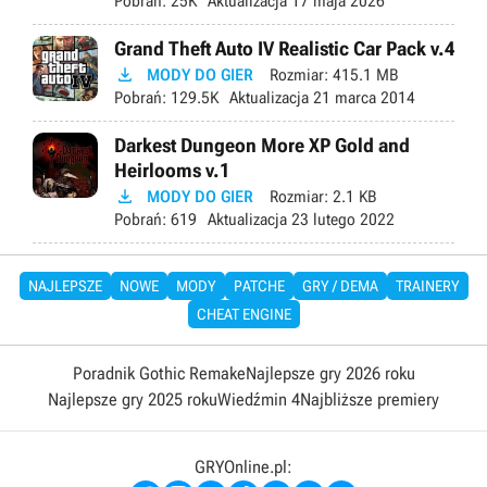
Pobrań:
25K
Aktualizacja
17 maja 2026
Grand Theft Auto IV Realistic Car Pack v.4

MODY DO GIER
Rozmiar:
415.1 MB
Pobrań:
129.5K
Aktualizacja
21 marca 2014
Darkest Dungeon More XP Gold and
Heirlooms v.1

MODY DO GIER
Rozmiar:
2.1 KB
Pobrań:
619
Aktualizacja
23 lutego 2022
NAJLEPSZE
NOWE
MODY
PATCHE
GRY / DEMA
TRAINERY
CHEAT ENGINE
Poradnik Gothic Remake
Najlepsze gry 2026 roku
Najlepsze gry 2025 roku
Wiedźmin 4
Najbliższe premiery
GRYOnline.pl: