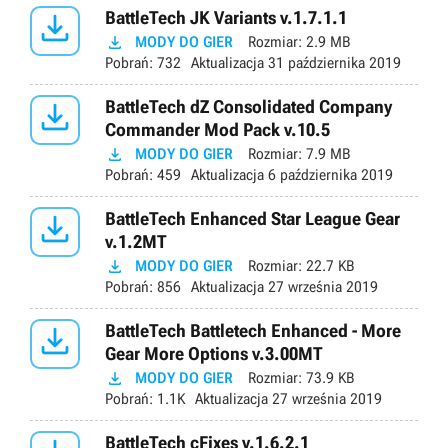

BattleTech JK Variants v.1.7.1.1

MODY DO GIER
Rozmiar:
2.9 MB
Pobrań:
732
Aktualizacja
31 października 2019

BattleTech dZ Consolidated Company
Commander Mod Pack v.10.5

MODY DO GIER
Rozmiar:
7.9 MB
Pobrań:
459
Aktualizacja
6 października 2019

BattleTech Enhanced Star League Gear
v.1.2MT

MODY DO GIER
Rozmiar:
22.7 KB
Pobrań:
856
Aktualizacja
27 września 2019

BattleTech Battletech Enhanced - More
Gear More Options v.3.00MT

MODY DO GIER
Rozmiar:
73.9 KB
Pobrań:
1.1K
Aktualizacja
27 września 2019
BattleTech cFixes v.1.6.2.1