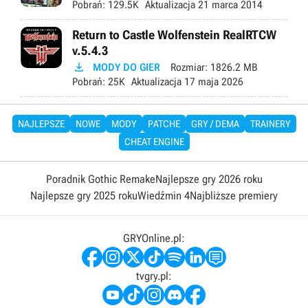
Pobrań:
129.5K
Aktualizacja
21 marca 2014
Return to Castle Wolfenstein RealRTCW
v.5.4.3

MODY DO GIER
Rozmiar:
1826.2 MB
Pobrań:
25K
Aktualizacja
17 maja 2026
NAJLEPSZE
NOWE
MODY
PATCHE
GRY / DEMA
TRAINERY
CHEAT ENGINE
Poradnik Gothic Remake
Najlepsze gry 2026 roku
Najlepsze gry 2025 roku
Wiedźmin 4
Najbliższe premiery
GRYOnline.pl:
tvgry.pl: