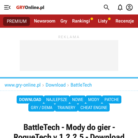




Newsroom
Gry
Rankingi
Listy
Recenzje
PREMIUM
www.gry-online.pl
Download
BattleTech


DOWNLOAD
NAJLEPSZE
NOWE
MODY
PATCHE
GRY / DEMA
TRAINERY
CHEAT ENGINE
BattleTech - Mody do gier -
RogueTech v.1.2.2.5 - Download