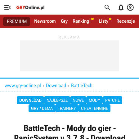




Newsroom
Gry
Rankingi
Listy
Recenzje
PREMIUM
www.gry-online.pl
Download
BattleTech


DOWNLOAD
NAJLEPSZE
NOWE
MODY
PATCHE
GRY / DEMA
TRAINERY
CHEAT ENGINE
BattleTech - Mody do gier -
PanicSystem v.3.7.8 - Download