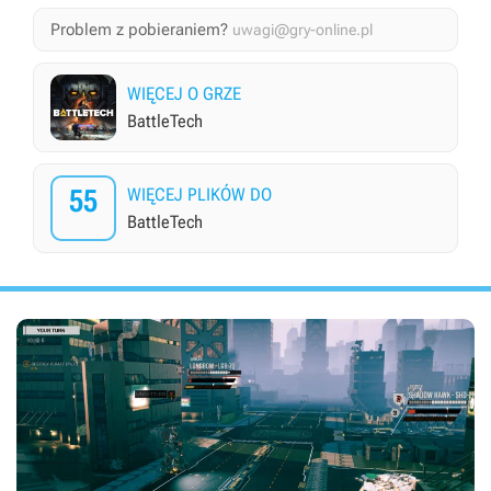
Problem z pobieraniem?
uwagi@gry-online.pl
WIĘCEJ O GRZE
BattleTech
55
WIĘCEJ PLIKÓW DO
BattleTech