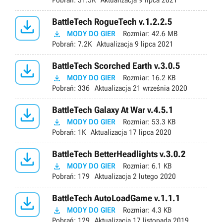
Pobrań:
31.5K
Aktualizacja
9 lipca 2021

BattleTech RogueTech v.1.2.2.5

MODY DO GIER
Rozmiar:
42.6 MB
Pobrań:
7.2K
Aktualizacja
9 lipca 2021

BattleTech Scorched Earth v.3.0.5

MODY DO GIER
Rozmiar:
16.2 KB
Pobrań:
336
Aktualizacja
21 września 2020

BattleTech Galaxy At War v.4.5.1

MODY DO GIER
Rozmiar:
53.3 KB
Pobrań:
1K
Aktualizacja
17 lipca 2020

BattleTech BetterHeadlights v.3.0.2

MODY DO GIER
Rozmiar:
6.1 KB
Pobrań:
179
Aktualizacja
2 lutego 2020

BattleTech AutoLoadGame v.1.1.1

MODY DO GIER
Rozmiar:
4.3 KB
Pobrań:
129
Aktualizacja
17 listopada 2019