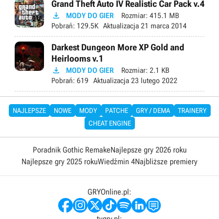
Grand Theft Auto IV Realistic Car Pack v.4

MODY DO GIER
Rozmiar:
415.1 MB
Pobrań:
129.5K
Aktualizacja
21 marca 2014
Darkest Dungeon More XP Gold and
Heirlooms v.1

MODY DO GIER
Rozmiar:
2.1 KB
Pobrań:
619
Aktualizacja
23 lutego 2022
NAJLEPSZE
NOWE
MODY
PATCHE
GRY / DEMA
TRAINERY
CHEAT ENGINE
Poradnik Gothic Remake
Najlepsze gry 2026 roku
Najlepsze gry 2025 roku
Wiedźmin 4
Najbliższe premiery
GRYOnline.pl:
tvgry.pl: