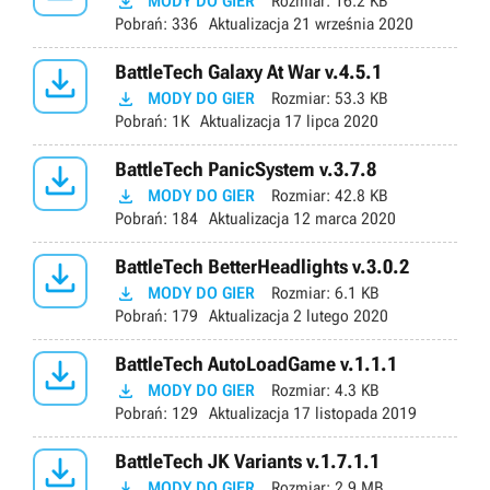

MODY DO GIER
Rozmiar:
16.2 KB
Pobrań:
336
Aktualizacja
21 września 2020

BattleTech Galaxy At War v.4.5.1

MODY DO GIER
Rozmiar:
53.3 KB
Pobrań:
1K
Aktualizacja
17 lipca 2020

BattleTech PanicSystem v.3.7.8

MODY DO GIER
Rozmiar:
42.8 KB
Pobrań:
184
Aktualizacja
12 marca 2020

BattleTech BetterHeadlights v.3.0.2

MODY DO GIER
Rozmiar:
6.1 KB
Pobrań:
179
Aktualizacja
2 lutego 2020

BattleTech AutoLoadGame v.1.1.1

MODY DO GIER
Rozmiar:
4.3 KB
Pobrań:
129
Aktualizacja
17 listopada 2019

BattleTech JK Variants v.1.7.1.1

MODY DO GIER
Rozmiar:
2.9 MB