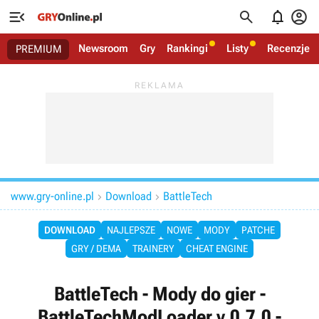




Newsroom
Gry
Rankingi
Listy
Recenzje
PREMIUM
www.gry-online.pl
Download
BattleTech


DOWNLOAD
NAJLEPSZE
NOWE
MODY
PATCHE
GRY / DEMA
TRAINERY
CHEAT ENGINE
BattleTech - Mody do gier -
BattleTechModLoader v.0.7.0 -