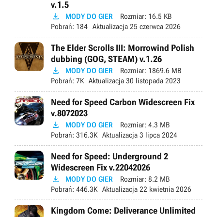
v.1.5

MODY DO GIER
Rozmiar:
16.5 KB
Pobrań:
184
Aktualizacja
25 czerwca 2026
The Elder Scrolls III: Morrowind Polish
dubbing (GOG, STEAM) v.1.26

MODY DO GIER
Rozmiar:
1869.6 MB
Pobrań:
7K
Aktualizacja
30 listopada 2023
Need for Speed Carbon Widescreen Fix
v.8072023

MODY DO GIER
Rozmiar:
4.3 MB
Pobrań:
316.3K
Aktualizacja
3 lipca 2024
Need for Speed: Underground 2
Widescreen Fix v.22042026

MODY DO GIER
Rozmiar:
8.2 MB
Pobrań:
446.3K
Aktualizacja
22 kwietnia 2026
Kingdom Come: Deliverance Unlimited