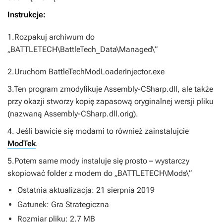
Instrukcje:
1.Rozpakuj archiwum do
„BATTLETECH\BattleTech_Data\Managed\”
2.Uruchom BattleTechModLoaderInjector.exe
3.Ten program zmodyfikuje Assembly-CSharp.dll, ale także
przy okazji stworzy kopię zapasową oryginalnej wersji pliku
(nazwaną Assembly-CSharp.dll.orig).
4. Jeśli bawicie się modami to również zainstalujcie
ModTek
.
5.Potem same mody instaluje się prosto – wystarczy
skopiować folder z modem do „BATTLETECH\Mods\”
Ostatnia aktualizacja: 21 sierpnia 2019
Gatunek: Gra Strategiczna
Rozmiar pliku: 2.7 MB