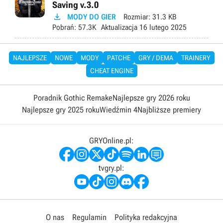
Saving v.3.0

MODY DO GIER
Rozmiar:
31.3 KB
Pobrań:
57.3K
Aktualizacja
16 lutego 2025
NAJLEPSZE
NOWE
MODY
PATCHE
GRY / DEMA
TRAINERY
CHEAT ENGINE
Poradnik Gothic Remake
Najlepsze gry 2026 roku
Najlepsze gry 2025 roku
Wiedźmin 4
Najbliższe premiery
GRYOnline.pl:
tvgry.pl:
O nas
Regulamin
Polityka redakcyjna