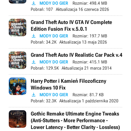

MODY DO GIER
Rozmiar:
498.4 MB
Pobrań:
107
Aktualizacja
16 czerwca 2026
Grand Theft Auto IV GTA IV Complete
Edition Fusion Fix v.5.0.1

MODY DO GIER
Rozmiar:
197.7 MB
Pobrań:
34.2K
Aktualizacja
13 maja 2026
Grand Theft Auto IV Realistic Car Pack v.4

MODY DO GIER
Rozmiar:
415.1 MB
Pobrań:
129.5K
Aktualizacja
21 marca 2014
Harry Potter i Kamień Filozoficzny
Windows 10 Fix

MODY DO GIER
Rozmiar:
81.7 KB
Pobrań:
32.3K
Aktualizacja
1 października 2020
Gothic Remake Ultimate Engine Tweaks
(Anti-Stutters - More Performance -
Lower Latency - Better Clarity - Lossless)