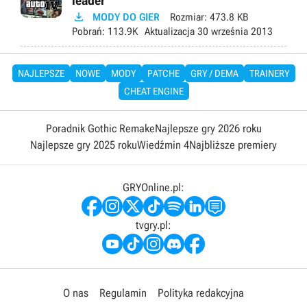
leader

MODY DO GIER
Rozmiar:
473.8 KB
Pobrań:
113.9K
Aktualizacja
30 września 2013
NAJLEPSZE
NOWE
MODY
PATCHE
GRY / DEMA
TRAINERY
CHEAT ENGINE
Poradnik Gothic Remake
Najlepsze gry 2026 roku
Najlepsze gry 2025 roku
Wiedźmin 4
Najbliższe premiery
GRYOnline.pl:
tvgry.pl:
O nas
Regulamin
Polityka redakcyjna