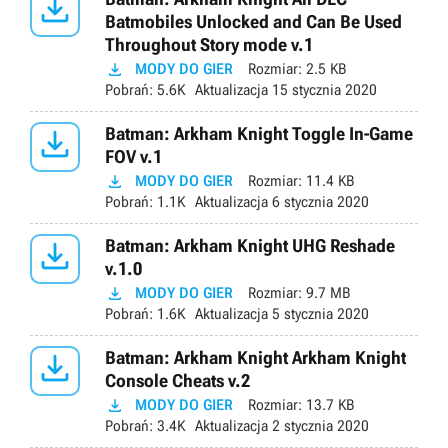

Batmobiles Unlocked and Can Be Used
Throughout Story mode v.1

MODY DO GIER
Rozmiar:
2.5 KB
Pobrań:
5.6K
Aktualizacja
15 stycznia 2020

Batman: Arkham Knight Toggle In-Game
FOV v.1

MODY DO GIER
Rozmiar:
11.4 KB
Pobrań:
1.1K
Aktualizacja
6 stycznia 2020

Batman: Arkham Knight UHG Reshade
v.1.0

MODY DO GIER
Rozmiar:
9.7 MB
Pobrań:
1.6K
Aktualizacja
5 stycznia 2020

Batman: Arkham Knight Arkham Knight
Console Cheats v.2

MODY DO GIER
Rozmiar:
13.7 KB
Pobrań:
3.4K
Aktualizacja
2 stycznia 2020