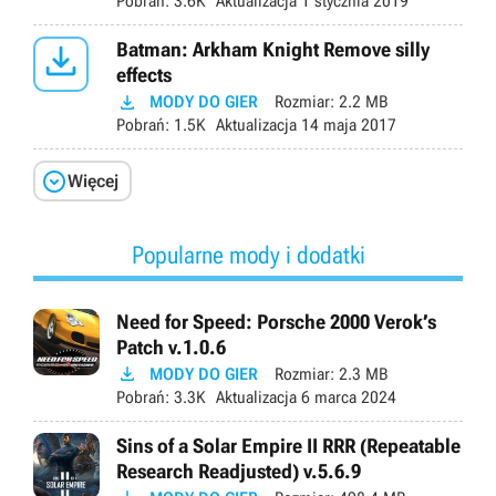
Pobrań:
3.6K
Aktualizacja
1 stycznia 2019

Batman: Arkham Knight Remove silly
effects

MODY DO GIER
Rozmiar:
2.2 MB
Pobrań:
1.5K
Aktualizacja
14 maja 2017

Więcej
Popularne mody i dodatki
Need for Speed: Porsche 2000 Verok’s
Patch v.1.0.6

MODY DO GIER
Rozmiar:
2.3 MB
Pobrań:
3.3K
Aktualizacja
6 marca 2024
Sins of a Solar Empire II RRR (Repeatable
Research Readjusted) v.5.6.9