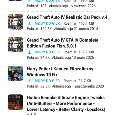

MODY DO GIER
Rozmiar:
498.4 MB
Pobrań:
107
Aktualizacja
16 czerwca 2026
Grand Theft Auto IV Realistic Car Pack v.4

MODY DO GIER
Rozmiar:
415.1 MB
Pobrań:
129.5K
Aktualizacja
21 marca 2014
Grand Theft Auto IV GTA IV Complete
Edition Fusion Fix v.5.0.1

MODY DO GIER
Rozmiar:
197.7 MB
Pobrań:
34.2K
Aktualizacja
13 maja 2026
Harry Potter i Kamień Filozoficzny
Windows 10 Fix

MODY DO GIER
Rozmiar:
81.7 KB
Pobrań:
32.3K
Aktualizacja
1 października 2020
Gothic Remake Ultimate Engine Tweaks
(Anti-Stutters - More Performance -
Lower Latency - Better Clarity - Lossless)