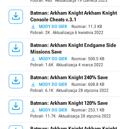
Pobrań:
480
Aktualizacja
19 czerwca 2023

Batman: Arkham Knight Arkham Knight
Console Cheats v.3.1

MODY DO GIER
Rozmiar:
11.3 KB
Pobrań:
2K
Aktualizacja
6 kwietnia 2022

Batman: Arkham Knight Endgame Side
Missions Save

MODY DO GIER
Rozmiar:
500.5 KB
Pobrań:
1.6K
Aktualizacja
4 marca 2022

Batman: Arkham Knight 240% Save

MODY DO GIER
Rozmiar:
608.8 KB
Pobrań:
6.1K
Aktualizacja
28 stycznia 2022

Batman: Arkham Knight 120% Save

MODY DO GIER
Rozmiar:
253.1 KB
Pobrań:
11.7K
Aktualizacja
28 stycznia 2022
Batman: Arkham Knight Arkham Knight