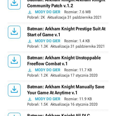

Community Patch v.1.2

MODY DO GIER
Rozmiar:
7.6 MB
Pobrań:
2K
Aktualizacja
31 października 2021

Batman: Arkham Knight Prestige Suit At
Start of Game v.1

MODY DO GIER
Rozmiar:
1.4 KB
Pobrań:
1.3K
Aktualizacja
31 października 2021

Batman: Arkham Knight Unstoppable
Freeflow Combat v.1

MODY DO GIER
Rozmiar:
11.7 KB
Pobrań:
1.2K
Aktualizacja
17 stycznia 2020

Batman: Arkham Knight Manually Save
Your Game At Anytime v.1

MODY DO GIER
Rozmiar:
11.9 KB
Pobrań:
1.5K
Aktualizacja
16 stycznia 2020
Batman: Arkham Knight All DLC