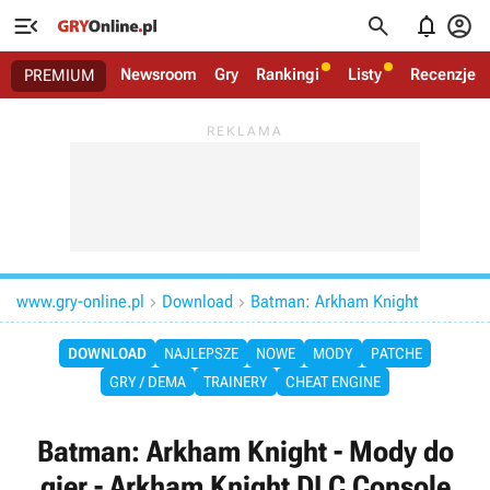




Newsroom
Gry
Rankingi
Listy
Recenzje
PREMIUM
www.gry-online.pl
Download
Batman: Arkham Knight


DOWNLOAD
NAJLEPSZE
NOWE
MODY
PATCHE
GRY / DEMA
TRAINERY
CHEAT ENGINE
Batman: Arkham Knight - Mody do
gier - Arkham Knight DLC Console