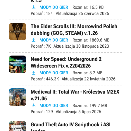
v.1.5

MODY DO GIER
Rozmiar:
16.5 KB
Pobrań:
184
Aktualizacja
25 czerwca 2026
The Elder Scrolls III: Morrowind Polish
dubbing (GOG, STEAM) v.1.26

MODY DO GIER
Rozmiar:
1869.6 MB
Pobrań:
7K
Aktualizacja
30 listopada 2023
Need for Speed: Underground 2
Widescreen Fix v.22042026

MODY DO GIER
Rozmiar:
8.2 MB
Pobrań:
446.3K
Aktualizacja
22 kwietnia 2026
Medieval II: Total War - Królestwa M2EX
v.21.06

MODY DO GIER
Rozmiar:
199.7 MB
Pobrań:
129
Aktualizacja
5 lipca 2026
Grand Theft Auto IV Scripthook i ASI