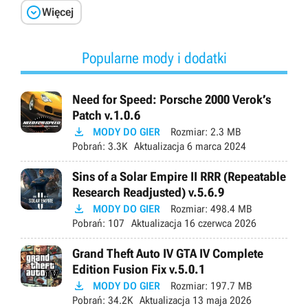

Więcej
Popularne mody i dodatki
Need for Speed: Porsche 2000 Verok’s
Patch v.1.0.6

MODY DO GIER
Rozmiar:
2.3 MB
Pobrań:
3.3K
Aktualizacja
6 marca 2024
Sins of a Solar Empire II RRR (Repeatable
Research Readjusted) v.5.6.9

MODY DO GIER
Rozmiar:
498.4 MB
Pobrań:
107
Aktualizacja
16 czerwca 2026
Grand Theft Auto IV GTA IV Complete
Edition Fusion Fix v.5.0.1

MODY DO GIER
Rozmiar:
197.7 MB
Pobrań:
34.2K
Aktualizacja
13 maja 2026