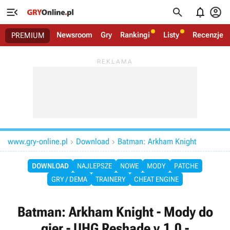




Newsroom
Gry
Rankingi
Listy
Recenzje
PREMIUM
www.gry-online.pl
Download
Batman: Arkham Knight


DOWNLOAD
NAJLEPSZE
NOWE
MODY
PATCHE
GRY / DEMA
TRAINERY
CHEAT ENGINE
Batman: Arkham Knight - Mody do
gier - UHG Reshade v.1.0 -