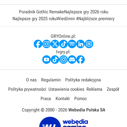
Poradnik Gothic Remake
Najlepsze gry 2026 roku
Najlepsze gry 2025 roku
Wiedźmin 4
Najbliższe premiery
GRYOnline.pl:
tvgry.pl:
O nas
Regulamin
Polityka redakcyjna
Polityka prywatności
Ustawienia cookies
Reklama
Zespół
Praca
Kontakt
Pomoc
Copyright © 2000 -
2026
Webedia Polska SA