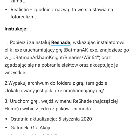
klimat.
Realistic – zgodnie z nazwą, ta wersja stawia na
fotorealizm.
Instrukcje:
1. Pobierz i zainstaluj
Reshade
, wskazując instalatorowi
plik .exe uruchamiający grę (BatmanAK.exe, znajdziesz go
w „…BatmanArkhamKnight/Binaries/Win64”) oraz
zgadzając się na pobranie efektów oraz akceptując je
wszystkie.
2.Wypakuj archiwum do folderu z grą, tam gdzie
zlokalizowany jest plik .exe uruchamiający grę/
3. Uruchom grę , wejdź w menu ReShade (najczęściej
Home) i wybierz jeden z plików .ini moda.
Ostatnia aktualizacja: 5 stycznia 2020
Gatunek: Gra Akcji