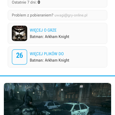
0
Ostatnie 7 dni:
Problem z pobieraniem?
uwagi@gry-online.pl
WIĘCEJ O GRZE
Batman: Arkham Knight
26
WIĘCEJ PLIKÓW DO
Batman: Arkham Knight