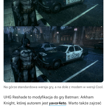
Na górze standardowa wersja gry, a na dole z modem w wersji Cool.
UHG Reshade
to modyfikacja do gry
Batman: Arkham
Knight
, której autorem jest
yavor4eto
. Warto także zajrzeć