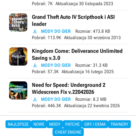
Pobrań:
7K
Aktualizacja
30 listopada 2023
Grand Theft Auto IV Scripthook i ASI
leader

MODY DO GIER
Rozmiar:
473.8 KB
Pobrań:
113.9K
Aktualizacja
30 września 2013
Kingdom Come: Deliverance Unlimited
Saving v.3.0

MODY DO GIER
Rozmiar:
31.3 KB
Pobrań:
57.3K
Aktualizacja
16 lutego 2025
Need for Speed: Underground 2
Widescreen Fix v.22042026

MODY DO GIER
Rozmiar:
8.2 MB
Pobrań:
446.3K
Aktualizacja
22 kwietnia 2026
NAJLEPSZE
NOWE
MODY
PATCHE
GRY / DEMA
TRAINERY
CHEAT ENGINE