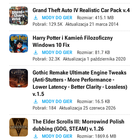
Grand Theft Auto IV Realistic Car Pack v.4

MODY DO GIER
Rozmiar:
415.1 MB
Pobrań:
129.5K
Aktualizacja
21 marca 2014
Harry Potter i Kamień Filozoficzny
Windows 10 Fix

MODY DO GIER
Rozmiar:
81.7 KB
Pobrań:
32.3K
Aktualizacja
1 października 2020
Gothic Remake Ultimate Engine Tweaks
(Anti-Stutters - More Performance -
Lower Latency - Better Clarity - Lossless)
v.1.5

MODY DO GIER
Rozmiar:
16.5 KB
Pobrań:
184
Aktualizacja
25 czerwca 2026
The Elder Scrolls III: Morrowind Polish
dubbing (GOG, STEAM) v.1.26

MODY DO GIER
Rozmiar:
1869.6 MB