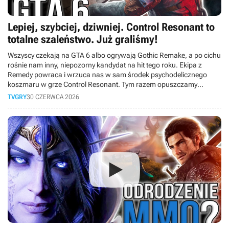
Lepiej, szybciej, dziwniej. Control Resonant to
totalne szaleństwo. Już graliśmy!
Wszyscy czekają na GTA 6 albo ogrywają Gothic Remake, a po cichu
rośnie nam inny, niepozorny kandydat na hit tego roku. Ekipa z
Remedy powraca i wrzuca nas w sam środek psychodelicznego
koszmaru w grze Control Resonant. Tym razem opuszczamy
Najstarsze Domostwo i wychodzimy na ulice wykrzywionego
TVGRY
30 CZERWCA 2026
Manhattanu. Wcielamy się w Dylana Fadena, wyklętego brata Jesse,
który dostaje drugą szansę i musi posprzątać cały ten bałagan. W
dzisiejszym materiale opowiemy Wam o naszych wrażeniach z
przedpremierowego dema. Czy Finowie znowu dowieźli?