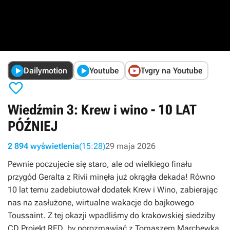
Dailymotion
Youtube
Tvgry na Youtube

Wiedźmin 3: Krew i wino - 10 LAT
PÓŹNIEJ
2 894 wyświetlenia
(15:28)
29 maja 2026
Pewnie poczujecie się staro, ale od wielkiego finału
przygód Geralta z Rivii minęła już okrągła dekada! Równo
10 lat temu zadebiutował dodatek Krew i Wino, zabierając
nas na zasłużone, wirtualne wakacje do bajkowego
Toussaint. Z tej okazji wpadliśmy do krakowskiej siedziby
CD Projekt RED, by porozmawiać z Tomaszem Marchewką