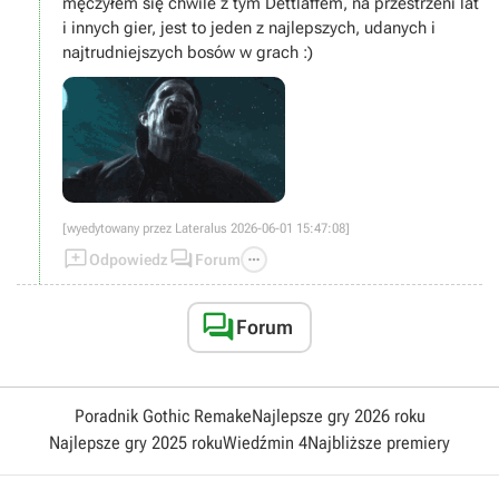
męczyłem się chwile z tym Dettlaffem, na przestrzeni lat
i innych gier, jest to jeden z najlepszych, udanych i
najtrudniejszych bosów w grach :)
[wyedytowany przez Lateralus 2026-06-01 15:47:08]



Odpowiedz
Forum

Forum
Poradnik Gothic Remake
Najlepsze gry 2026 roku
Najlepsze gry 2025 roku
Wiedźmin 4
Najbliższe premiery