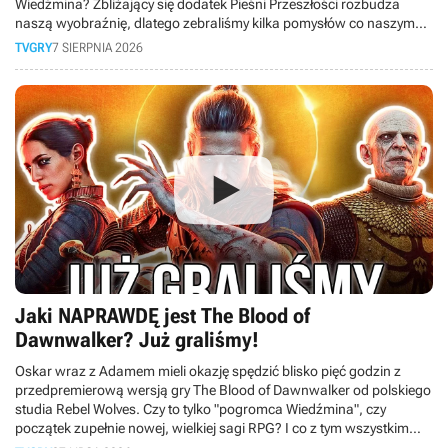
Wiedźmina? Zbliżający się dodatek Pieśni Przeszłości rozbudza
naszą wyobraźnię, dlatego zebraliśmy kilka pomysłów co naszym
zdaniem mogłoby się pojawić w nadchodzącym rozszerzeniu
TVGRY
7 SIERPNIA 2026
tworzonym przez CD Projekt RED oraz Fool’s Theory.
Jaki NAPRAWDĘ jest The Blood of
Dawnwalker? Już graliśmy!
Oskar wraz z Adamem mieli okazję spędzić blisko pięć godzin z
przedpremierową wersją gry The Blood of Dawnwalker od polskiego
studia Rebel Wolves. Czy to tylko "pogromca Wiedźmina", czy
początek zupełnie nowej, wielkiej sagi RPG? I co z tym wszystkim
wspólnego ma Bezimienny z Gothica? Odpowiedź poznacie w tym