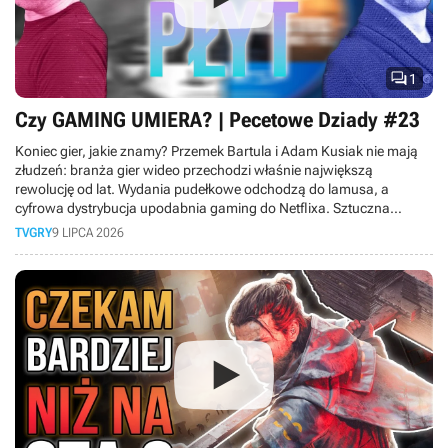

1
Czy GAMING UMIERA? | Pecetowe Dziady #23
Koniec gier, jakie znamy? Przemek Bartula i Adam Kusiak nie mają
złudzeń: branża gier wideo przechodzi właśnie największą
rewolucję od lat. Wydania pudełkowe odchodzą do lamusa, a
cyfrowa dystrybucja upodabnia gaming do Netflixa. Sztuczna
inteligencja wkracza do produkcji gier, ceny sprzętu rosną tak
TVGRY
9 LIPCA 2026
szybko, że hobby staje się elitarne, a gry-usługi pochłaniają graczy
na całe dekady, nie zostawiając miejsca nowym tytułom. Do tego
młodsze pokolenie woli oglądać gameplaye na YouTube, niż grać
samemu. Czy w obliczu masowych zwolnień rynek gier czeka
kryzys? Sprawdź, co czeka graczy.