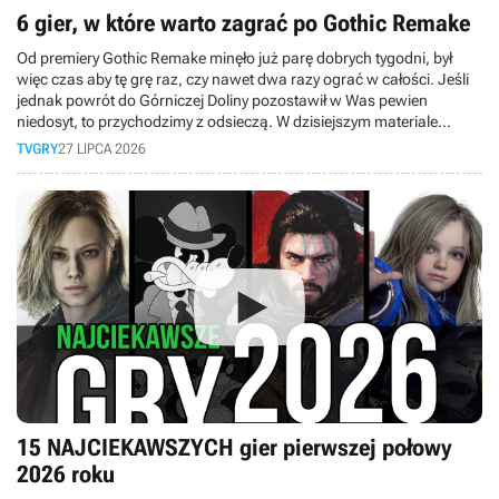
6 gier, w które warto zagrać po Gothic Remake
Od premiery Gothic Remake minęło już parę dobrych tygodni, był
więc czas aby tę grę raz, czy nawet dwa razy ograć w całości. Jeśli
jednak powrót do Górniczej Doliny pozostawił w Was pewien
niedosyt, to przychodzimy z odsieczą. W dzisiejszym materiale
przygotowaliśmy dla Was zestawienie gier, które idealnie sprawdzą
TVGRY
27 LIPCA 2026
się jako lekarstwo na pogothicowego kaca.
15 NAJCIEKAWSZYCH gier pierwszej połowy
2026 roku