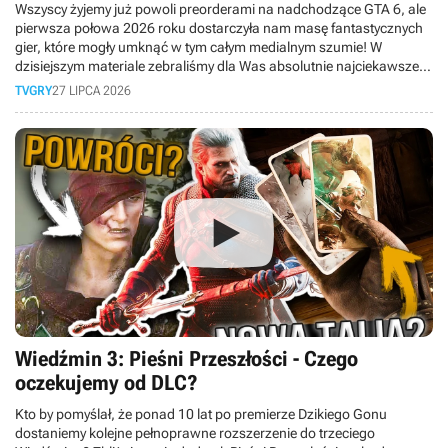
Wszyscy żyjemy już powoli preorderami na nadchodzące GTA 6, ale
pierwsza połowa 2026 roku dostarczyła nam masę fantastycznych
gier, które mogły umknąć w tym całym medialnym szumie! W
dzisiejszym materiale zebraliśmy dla Was absolutnie najciekawsze
premiery minionych miesięcy.
TVGRY
27 LIPCA 2026
Wiedźmin 3: Pieśni Przeszłości - Czego
oczekujemy od DLC?
Kto by pomyślał, że ponad 10 lat po premierze Dzikiego Gonu
dostaniemy kolejne pełnoprawne rozszerzenie do trzeciego