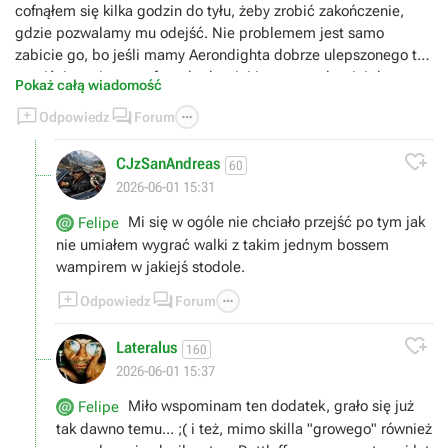
cofnąłem się kilka godzin do tyłu, żeby zrobić zakończenie,
gdzie pozwalamy mu odejść. Nie problemem jest samo
zabicie go, bo jeśli mamy Aerondighta dobrze ulepszonego to
przejście z pierwsze fazy do drugiej i potem z drugiej do
Pokaż całą wiadomość
trzeciej to pewnie jakieś mniej niż 10 ciosów, to samo z



Odpowiedz
Forum
zamrażającym Aardem, który jest dosłownie 2.
najpotężniejszym znakiem w całej grze i najbardziej

CJzSanAndreas
użytecznym zaraz za Quen, ale przetrwanie drugiej to już
60
wyzwanie jak się nie wie co robić. Nietoperzy można uniknąć,
2026-06-01 15:31
ale "okno" na to jest dość wąskie, a jak nas trafią to praktycznie
Mi się w ogóle nie chciało przejść po tym jak
Felipe
koniec gry.
nie umiałem wygrać walki z takim jednym bossem
wampirem w jakiejś stodole.



Odpowiedz
Forum

Lateralus
160
2026-06-01 15:37
Miło wspominam ten dodatek, grało się już
Felipe
tak dawno temu... ;( i też, mimo skilla "growego" również