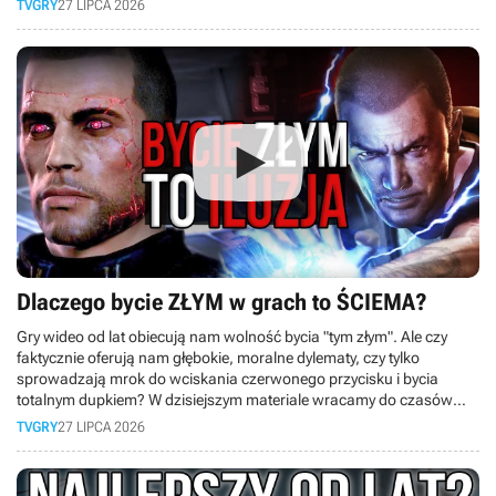
TVGRY
27 LIPCA 2026
materiale.
Dlaczego bycie ZŁYM w grach to ŚCIEMA?
Gry wideo od lat obiecują nam wolność bycia "tym złym". Ale czy
faktycznie oferują nam głębokie, moralne dylematy, czy tylko
sprowadzają mrok do wciskania czerwonego przycisku i bycia
totalnym dupkiem? W dzisiejszym materiale wracamy do czasów
PS3 i bierzemy pod lupę słynny system karmy z kultowej serii
TVGRY
27 LIPCA 2026
inFamous!