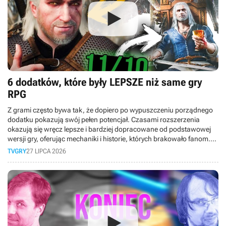
6 dodatków, które były LEPSZE niż same gry
RPG
Z grami często bywa tak, że dopiero po wypuszczeniu porządnego
dodatku pokazują swój pełen potencjał. Czasami rozszerzenia
okazują się wręcz lepsze i bardziej dopracowane od podstawowej
wersji gry, oferując mechaniki i historie, których brakowało fanom.
Dlatego też w dzisiejszym materiale bierzemy pod lupę DLC, które
TVGRY
27 LIPCA 2026
okazały się lepsze niż same gry.