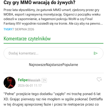
Czy gry MMO wracają do żywych?
Przez lata słyszeliśmy, że gatunek MMO umarł, zjedzony przez gry
MOBA, esport i agresywną monetyzację. Giganci z początku wieku
odeszli w zapomnienie, a hegemoni pokroju WoW-a czy Final
Fantasy XIV wygodnie rozsiedli się na tronie. Ale czy aby na pewno
nie czeka nas żadna rewolucja? W dzisiejszym materiale
TVGRY
7 SIERPNIA 2026
sprawdzamy, dlaczego w świecie gier MMO wreszcie coś drgnęło!
Od gigantycznych ogłoszeń na Summer Game Fest 2026, przez
Komentarze czytelników
zapowiedzi wielkich dodatków i przebudowy starych systemów, aż
po najgorętsze premiery majaczące na horyzoncie. Czy w
dzisiejszych czasach gracze mają jeszcze czas na grind i czy w

Dodaj komentarz...
ogóle potrzebujemy kolejnego WoW-a?
Najnowsze
Najstarsze
Popularne

Felipe
Messiah
29
2026-06-01 11:17
"Pełne" przejście tego dodatku "zajęło" mi trochę ponad 6 lat
XD. Grając pierwszy raz nie mogłem w ogóle pokonać Dettlaffa
w tej drugiej spieprzonej fazie i przez te nietoperze przez co