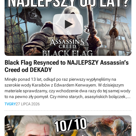
Black Flag Resynced to NAJLEPSZY Assassin’s
Creed od DEKADY
Minęło ponad 13 lat, odkąd po raz pierwszy wypłynęliśmy na
szerokie wody Karaibów z Edwardem Kenwayem. W dzisiejszym
materiale sprawdzamy, czy wchodzenie dwa razy do tej samej wody
to na pewno zły pomysł. Czy mimo starych, asasyńskich bolączek,
obecnych między innymi w walce, to faktycznie najlepsza odsłona
TVGRY
27 LIPCA 2026
serii od dekady?