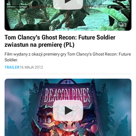

2
Tom Clancy's Ghost Recon: Future Soldier
zwiastun na premierę (PL)
Film wydany z okazji premiery gry Tom Clancy's Ghost Recon: Future
Soldier.
TRAILER
16 MAJA 2012