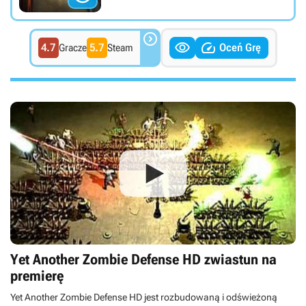



4.7
5.7
Oceń Grę
Gracze
Steam
Yet Another Zombie Defense HD zwiastun na
premierę
Yet Another Zombie Defense HD jest rozbudowaną i odświeżoną