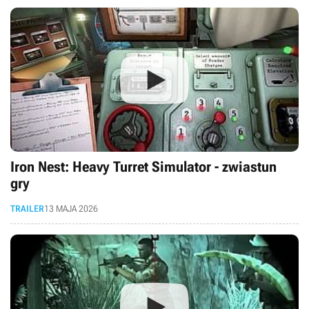
Iron Nest: Heavy Turret Simulator - zwiastun
gry
TRAILER
13 MAJA 2026