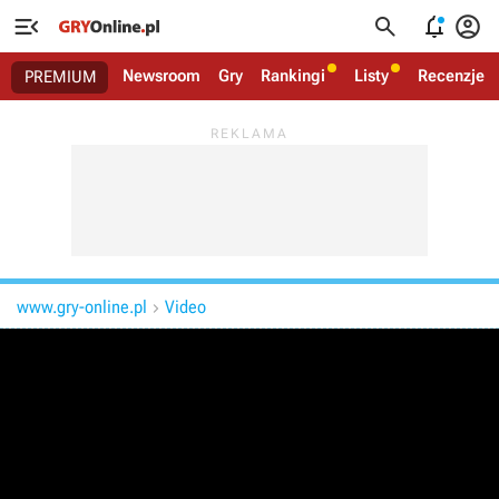




Newsroom
Gry
Rankingi
Listy
Recenzje
PREMIUM
www.gry-online.pl
Video
