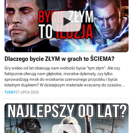
Dlaczego bycie ZŁYM w grach to ŚCIEMA?
Gry wideo od lat obiecują nam wolność bycia "tym złym". Ale czy
faktycznie oferują nam głębokie, moralne dylematy, czy tylko
sprowadzają mrok do wciskania czerwonego przycisku i bycia
totalnym dupkiem? W dzisiejszym materiale wracamy do czasów
PS3 i bierzemy pod lupę słynny system karmy z kultowej serii
TVGRY
27 LIPCA 2026
inFamous!