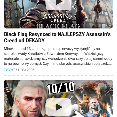
Black Flag Resynced to NAJLEPSZY Assassin’s
Creed od DEKADY
Minęło ponad 13 lat, odkąd po raz pierwszy wypłynęliśmy na
szerokie wody Karaibów z Edwardem Kenwayem. W dzisiejszym
materiale sprawdzamy, czy wchodzenie dwa razy do tej samej wody
to na pewno zły pomysł. Czy mimo starych, asasyńskich bolączek,
obecnych między innymi w walce, to faktycznie najlepsza odsłona
TVGRY
27 LIPCA 2026
serii od dekady?