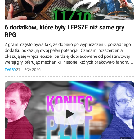
6 dodatków, które były LEPSZE niż same gry
RPG
Z grami często bywa tak, że dopiero po wypuszczeniu porządnego
dodatku pokazują swój pełen potencjał. Czasami rozszerzenia
okazują się wręcz lepsze i bardziej dopracowane od podstawowej
wersji gry, oferując mechaniki i historie, których brakowało fanom.
Dlatego też w dzisiejszym materiale bierzemy pod lupę DLC, które
TVGRY
27 LIPCA 2026
okazały się lepsze niż same gry.