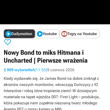
Dailymotion
Youtube
Tvgry na Youtube

Nowy Bond to miks Hitmana i
Uncharted | Pierwsze wrażenia
2 989 wyświetleń
(11:55)
9 czerwca 2026
Kiedy wydawało się, że James Bond na dobre zniknął z
ekranów naszych monitorów, wkraczają Duńczycy z IO
Interactive i robią istne trzęsienie ziemi! W dzisiejszym
materiale na tapet wjeżdża 007: First Light – produkcja,
która pokazuje nam zupełnie nieznaną twarz młodego
Agenta 007 u progu kariery w MI6.