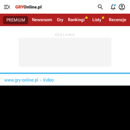




Newsroom
Gry
Rankingi
Listy
Recenzje
PREMIUM
www.gry-online.pl
Video
