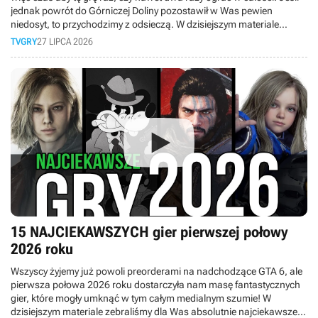
jednak powrót do Górniczej Doliny pozostawił w Was pewien
niedosyt, to przychodzimy z odsieczą. W dzisiejszym materiale
przygotowaliśmy dla Was zestawienie gier, które idealnie sprawdzą
TVGRY
27 LIPCA 2026
się jako lekarstwo na pogothicowego kaca.
15 NAJCIEKAWSZYCH gier pierwszej połowy
2026 roku
Wszyscy żyjemy już powoli preorderami na nadchodzące GTA 6, ale
pierwsza połowa 2026 roku dostarczyła nam masę fantastycznych
gier, które mogły umknąć w tym całym medialnym szumie! W
dzisiejszym materiale zebraliśmy dla Was absolutnie najciekawsze