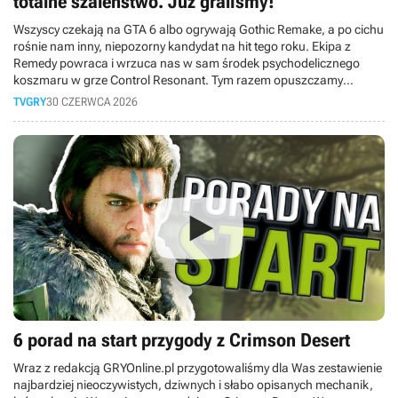
totalne szaleństwo. Już graliśmy!
Wszyscy czekają na GTA 6 albo ogrywają Gothic Remake, a po cichu
rośnie nam inny, niepozorny kandydat na hit tego roku. Ekipa z
Remedy powraca i wrzuca nas w sam środek psychodelicznego
koszmaru w grze Control Resonant. Tym razem opuszczamy
Najstarsze Domostwo i wychodzimy na ulice wykrzywionego
TVGRY
30 CZERWCA 2026
Manhattanu. Wcielamy się w Dylana Fadena, wyklętego brata Jesse,
który dostaje drugą szansę i musi posprzątać cały ten bałagan. W
dzisiejszym materiale opowiemy Wam o naszych wrażeniach z
przedpremierowego dema. Czy Finowie znowu dowieźli?
6 porad na start przygody z Crimson Desert
Wraz z redakcją GRYOnline.pl przygotowaliśmy dla Was zestawienie
najbardziej nieoczywistych, dziwnych i słabo opisanych mechanik,