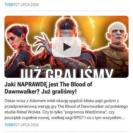
premiery minionych miesięcy.
TVGRY
27 LIPCA 2026
Jaki NAPRAWDĘ jest The Blood of
Dawnwalker? Już graliśmy!
Oskar wraz z Adamem mieli okazję spędzić blisko pięć godzin z
przedpremierową wersją gry The Blood of Dawnwalker od polskiego
studia Rebel Wolves. Czy to tylko "pogromca Wiedźmina", czy
początek zupełnie nowej, wielkiej sagi RPG? I co z tym wszystkim
wspólnego ma Bezimienny z Gothica? Odpowiedź poznacie w tym
TVGRY
27 LIPCA 2026
materiale.