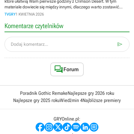
które ułatwią Wam pierwsze godziny z Crimson Desert. W tym
materiale dowiecie się między innymi, dlaczego warto zostawić
zwiedzanie świata na później i dlaczego do kradzieży w tej grze
TVGRY
1 KWIETNIA 2026
potrzebujecie odpowiedniego dress codu.
Komentarze czytelników

Dodaj komentarz...

Forum
Poradnik Gothic Remake
Najlepsze gry 2026 roku
Najlepsze gry 2025 roku
Wiedźmin 4
Najbliższe premiery
GRYOnline.pl: