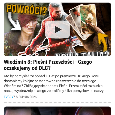
Wiedźmin 3: Pieśni Przeszłości - Czego
oczekujemy od DLC?
Kto by pomyślał, że ponad 10 lat po premierze Dzikiego Gonu
dostaniemy kolejne pełnoprawne rozszerzenie do trzeciego
Wiedźmina? Zbliżający się dodatek Pieśni Przeszłości rozbudza
naszą wyobraźnię, dlatego zebraliśmy kilka pomysłów co naszym
zdaniem mogłoby się pojawić w nadchodzącym rozszerzeniu
TVGRY
7 SIERPNIA 2026
tworzonym przez CD Projekt RED oraz Fool’s Theory.