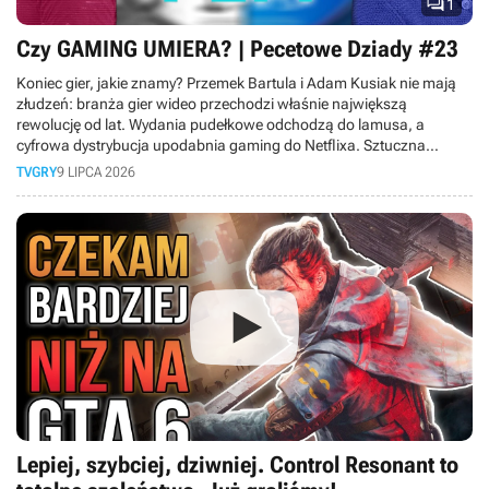

1
Czy GAMING UMIERA? | Pecetowe Dziady #23
Koniec gier, jakie znamy? Przemek Bartula i Adam Kusiak nie mają
złudzeń: branża gier wideo przechodzi właśnie największą
rewolucję od lat. Wydania pudełkowe odchodzą do lamusa, a
cyfrowa dystrybucja upodabnia gaming do Netflixa. Sztuczna
inteligencja wkracza do produkcji gier, ceny sprzętu rosną tak
TVGRY
9 LIPCA 2026
szybko, że hobby staje się elitarne, a gry-usługi pochłaniają graczy
na całe dekady, nie zostawiając miejsca nowym tytułom. Do tego
młodsze pokolenie woli oglądać gameplaye na YouTube, niż grać
samemu. Czy w obliczu masowych zwolnień rynek gier czeka
kryzys? Sprawdź, co czeka graczy.
Lepiej, szybciej, dziwniej. Control Resonant to