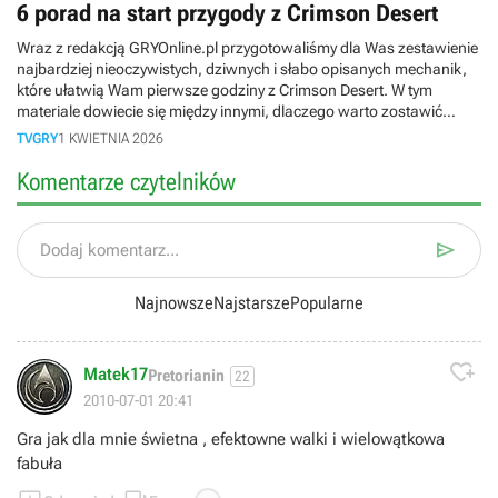
6 porad na start przygody z Crimson Desert
Wraz z redakcją GRYOnline.pl przygotowaliśmy dla Was zestawienie
najbardziej nieoczywistych, dziwnych i słabo opisanych mechanik,
które ułatwią Wam pierwsze godziny z Crimson Desert. W tym
materiale dowiecie się między innymi, dlaczego warto zostawić
zwiedzanie świata na później i dlaczego do kradzieży w tej grze
TVGRY
1 KWIETNIA 2026
potrzebujecie odpowiedniego dress codu.
Komentarze czytelników

Dodaj komentarz...
Najnowsze
Najstarsze
Popularne

Matek17
Pretorianin
22
2010-07-01 20:41
Gra jak dla mnie świetna , efektowne walki i wielowątkowa
fabuła