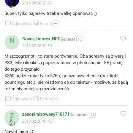
👍
2010-02-26 20:03
Super, tylko najpierw trzeba walkę opanować ;)



Odpowiedz
Forum

Novus_Imorex_NPC
N
Generał
40
2010-02-26 19:50
Miszczogrzmot - to stare porównanie. Oba screeny są z wersji
PS3, tylko ikonki są poprzerabiane w photoshopie. SE już się
do tego przyznało.
X360 będzie miał tylko 576p, gorsze oświetlenie (bez light
bouncingu etc.), nie wiadomo co do tekstur - możliwe, że będą
też miały mniejszą rozdzielczość.



Odpowiedz
Forum

zanonimizowany710171
Z
Centurion
14
👍
2010-02-26 19:46
Nawet fajne ;D