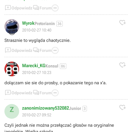
recenzji wynika, że jest to chyba najmocniejszy element całej



Odpowiedz
Forum
gry.

Wyrok
Pretorianin
36
😊
2010-02-27 10:40
Strasznie to wygląda chaotycznie.



Odpowiedz
Forum

Marecki_KG
Konsul
86
2010-02-27 10:23
dolączam sie sie do prosby, o pokazanie tego na x'a.



Odpowiedz
Forum

zanonimizowany532082
Z
Junior
3
2010-02-27 09:52
Czyli jednak nie można przełączać głosów na oryginalne
japońskie, Wielka szkoda.