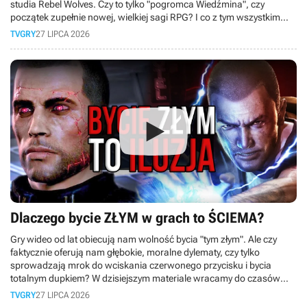
studia Rebel Wolves. Czy to tylko "pogromca Wiedźmina", czy
początek zupełnie nowej, wielkiej sagi RPG? I co z tym wszystkim
wspólnego ma Bezimienny z Gothica? Odpowiedź poznacie w tym
TVGRY
27 LIPCA 2026
materiale.
Dlaczego bycie ZŁYM w grach to ŚCIEMA?
Gry wideo od lat obiecują nam wolność bycia "tym złym". Ale czy
faktycznie oferują nam głębokie, moralne dylematy, czy tylko
sprowadzają mrok do wciskania czerwonego przycisku i bycia
totalnym dupkiem? W dzisiejszym materiale wracamy do czasów
PS3 i bierzemy pod lupę słynny system karmy z kultowej serii
TVGRY
27 LIPCA 2026
inFamous!