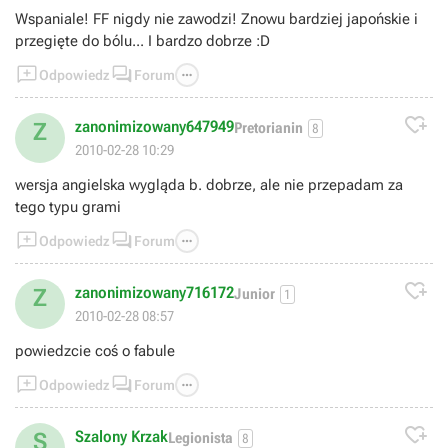
Wspaniale! FF nigdy nie zawodzi! Znowu bardziej japońskie i
przegięte do bólu... I bardzo dobrze :D



Odpowiedz
Forum

zanonimizowany647949
Z
Pretorianin
8
2010-02-28 10:29
wersja angielska wygląda b. dobrze, ale nie przepadam za
tego typu grami



Odpowiedz
Forum

zanonimizowany716172
Z
Junior
1
2010-02-28 08:57
powiedzcie coś o fabule



Odpowiedz
Forum

Szalony Krzak
S
Legionista
8