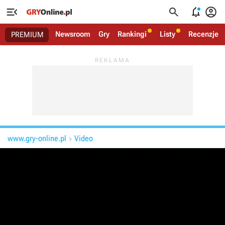




Newsroom
Gry
Rankingi
Listy
Recenzje
PREMIUM
www.gry-online.pl
Video
