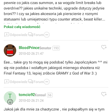
pewnie co jakis czas summon, a sa wogole limit breaks lub
overdrive?? jakies unikalne techniki, upgrade dotyczy jedynie
broni?? I czy sa jakies akcesoria jak pierscienie z roznymi
statusami lub umiejetnosci typu counter attack, beast killer
itd? jesli nie to co z finala zostalo, sama fabula i automatyczne
Pokaż całą wiadomość
walki gdzie wszystko polega jedynie na zmianie paradigms



Odpowiedz
Forum

BloodPrince
Senator
193
2010-02-26 21:47
Eee... takie gry to mogą się podobać tylko Japończykom ^^ mi
się nie podoba i wolałbym jakiegoś miernego shootera niż
Final Fantasy 13, lepiej zróbcie GRAMY z God of War 3 :)



Odpowiedz
Forum

tomcio92
T
Konsul
56
😜
2010-02-26 21:24
Jakoś jak dla mnie za chaotyczne , nie połapałbym się w tym