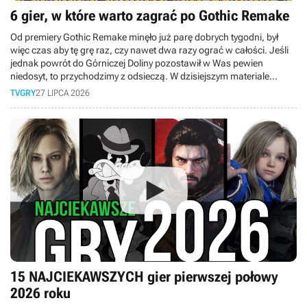
6 gier, w które warto zagrać po Gothic Remake
Od premiery Gothic Remake minęło już parę dobrych tygodni, był
więc czas aby tę grę raz, czy nawet dwa razy ograć w całości. Jeśli
jednak powrót do Górniczej Doliny pozostawił w Was pewien
niedosyt, to przychodzimy z odsieczą. W dzisiejszym materiale
przygotowaliśmy dla Was zestawienie gier, które idealnie sprawdzą
TVGRY
27 LIPCA 2026
się jako lekarstwo na pogothicowego kaca.
15 NAJCIEKAWSZYCH gier pierwszej połowy
2026 roku