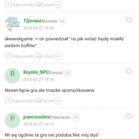



Odpowiedz
Forum

12jonasz
Monster
64
2010-02-27 14:43
skwarekgame -> on powiedział "no jak widać będę miałAż
siedem buffów"



Odpowiedz
Forum

Ruynlin_NPC
R
Konsul
19
2010-02-27 14:16
Nawet fajna gra ale troszke spomplikowana



Odpowiedz
Forum

pawciosides
P
Pretorianin
18
2010-02-27 14:11
Mi się ogólnie ta gra nie podoba.Nie mój styl/