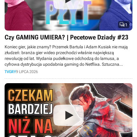

1
Czy GAMING UMIERA? | Pecetowe Dziady #23
Koniec gier, jakie znamy? Przemek Bartula i Adam Kusiak nie mają
złudzeń: branża gier wideo przechodzi właśnie największą
rewolucję od lat. Wydania pudełkowe odchodzą do lamusa, a
cyfrowa dystrybucja upodabnia gaming do Netflixa. Sztuczna
inteligencja wkracza do produkcji gier, ceny sprzętu rosną tak
TVGRY
9 LIPCA 2026
szybko, że hobby staje się elitarne, a gry-usługi pochłaniają graczy
na całe dekady, nie zostawiając miejsca nowym tytułom. Do tego
młodsze pokolenie woli oglądać gameplaye na YouTube, niż grać
samemu. Czy w obliczu masowych zwolnień rynek gier czeka
kryzys? Sprawdź, co czeka graczy.