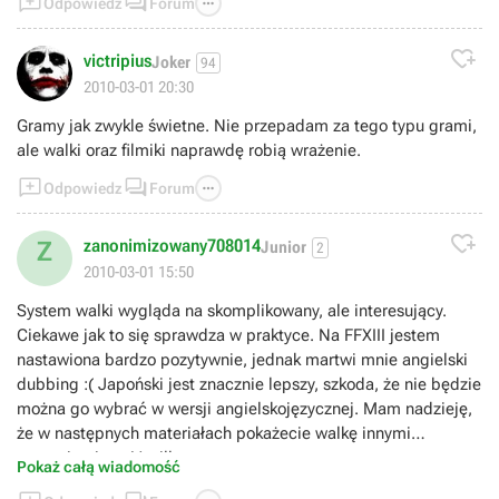



Odpowiedz
Forum

victripius
Joker
94
2010-03-01 20:30
Gramy jak zwykle świetne. Nie przepadam za tego typu grami,
ale walki oraz filmiki naprawdę robią wrażenie.



Odpowiedz
Forum

zanonimizowany708014
Z
Junior
2
2010-03-01 15:50
System walki wygląda na skomplikowany, ale interesujący.
Ciekawe jak to się sprawdza w praktyce. Na FFXIII jestem
nastawiona bardzo pozytywnie, jednak martwi mnie angielski
dubbing :( Japoński jest znacznie lepszy, szkoda, że nie będzie
można go wybrać w wersji angielskojęzycznej. Mam nadzieję,
że w następnych materiałach pokażecie walkę innymi
postaciami np. Vanille.
Pokaż całą wiadomość