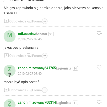
Ale gra zapowiada się bardzo dobrze, jako pierwsza na konsole
z serii FF



Odpowiedz
Forum

mikecortez
M
Senator
91
2010-02-27 09:45
jakos bez przekonania



Odpowiedz
Forum

zanonimizowany641765
Z
Legionista
14
❓
2010-02-27 08:40
morze być opis postać



Odpowiedz
Forum

zanonimizowany700314
Z
Legionista
11