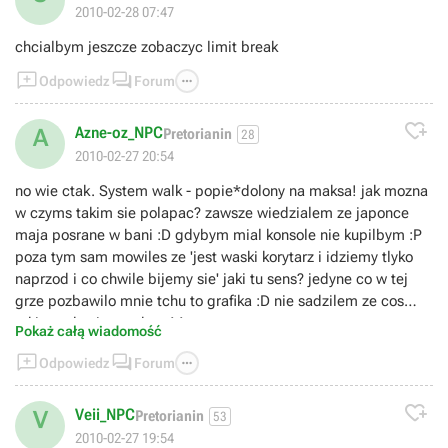
2010-02-28 07:47
chcialbym jeszcze zobaczyc limit break



Odpowiedz
Forum

Azne-oz_NPC
A
Pretorianin
28
2010-02-27 20:54
no wie ctak. System walk - popie*dolony na maksa! jak mozna
w czyms takim sie polapac? zawsze wiedzialem ze japonce
maja posrane w bani :D gdybym mial konsole nie kupilbym :P
poza tym sam mowiles ze 'jest waski korytarz i idziemy tlyko
naprzod i co chwile bijemy sie' jaki tu sens? jedyne co w tej
grze pozbawilo mnie tchu to grafika :D nie sadzilem ze cos
takiego da sie uzyskac ^^
Pokaż całą wiadomość



Odpowiedz
Forum

Veii_NPC
V
Pretorianin
53
2010-02-27 19:54