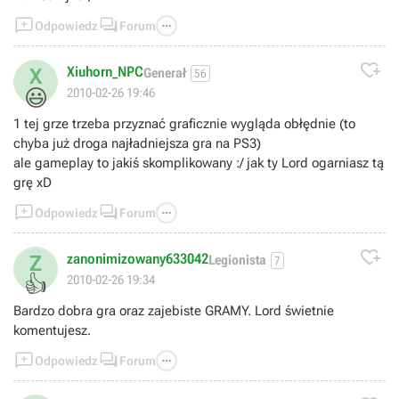



Odpowiedz
Forum

Xiuhorn_NPC
X
Generał
56
😃
2010-02-26 19:46
1 tej grze trzeba przyznać graficznie wygląda obłędnie (to
chyba już droga najładniejsza gra na PS3)
ale gameplay to jakiś skomplikowany :/ jak ty Lord ogarniasz tą
grę xD



Odpowiedz
Forum

zanonimizowany633042
Z
Legionista
7
👍
2010-02-26 19:34
Bardzo dobra gra oraz zajebiste GRAMY. Lord świetnie
komentujesz.



Odpowiedz
Forum