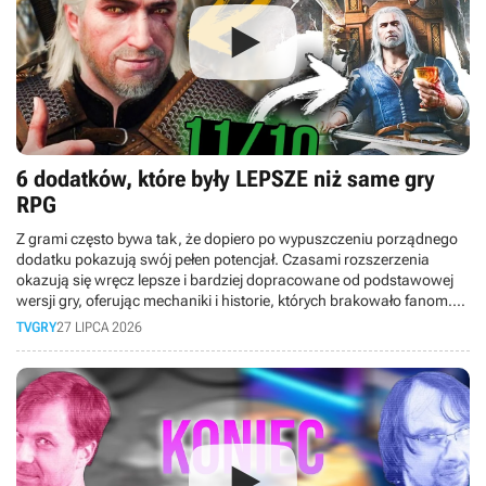
6 dodatków, które były LEPSZE niż same gry
RPG
Z grami często bywa tak, że dopiero po wypuszczeniu porządnego
dodatku pokazują swój pełen potencjał. Czasami rozszerzenia
okazują się wręcz lepsze i bardziej dopracowane od podstawowej
wersji gry, oferując mechaniki i historie, których brakowało fanom.
Dlatego też w dzisiejszym materiale bierzemy pod lupę DLC, które
TVGRY
27 LIPCA 2026
okazały się lepsze niż same gry.