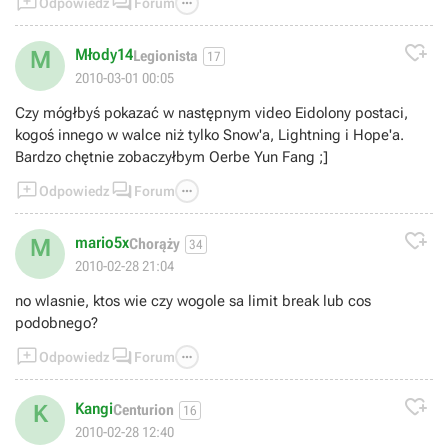



Odpowiedz
Forum

Młody14
M
Legionista
17
2010-03-01 00:05
Czy mógłbyś pokazać w następnym video Eidolony postaci,
kogoś innego w walce niż tylko Snow'a, Lightning i Hope'a.
Bardzo chętnie zobaczyłbym Oerbe Yun Fang ;]



Odpowiedz
Forum

mario5x
M
Chorąży
34
2010-02-28 21:04
no wlasnie, ktos wie czy wogole sa limit break lub cos
podobnego?



Odpowiedz
Forum

Kangi
K
Centurion
16
2010-02-28 12:40