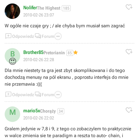

Nolifer
The Highest
185
2010-02-26 23:07
W ogóle nie czaje gry ; / ale chyba bym musiał sam zagrać



Odpowiedz
Forum

Brother85
B
Pretorianin
85
😍
2010-02-26 22:28
Dla mnie niestety ta gra jest zbyt skomplikowana i do tego
dochodzą menusy na pól ekranu , poprostu interfejs do mnie
nie przemawia :(((



Odpowiedz
Forum

mario5x
M
Chorąży
34
2010-02-26 22:02
Gralem jedynie w 7,8 i 9, z tego co zobaczylem to praktycznie
w walce zmienia sie te paradigm a reszta to auto- chain, i