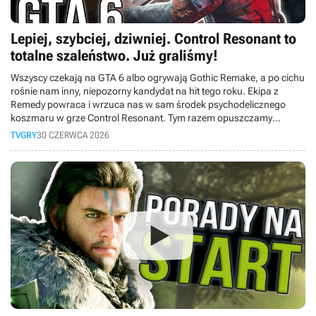
Lepiej, szybciej, dziwniej. Control Resonant to
totalne szaleństwo. Już graliśmy!
Wszyscy czekają na GTA 6 albo ogrywają Gothic Remake, a po cichu
rośnie nam inny, niepozorny kandydat na hit tego roku. Ekipa z
Remedy powraca i wrzuca nas w sam środek psychodelicznego
koszmaru w grze Control Resonant. Tym razem opuszczamy
Najstarsze Domostwo i wychodzimy na ulice wykrzywionego
TVGRY
30 CZERWCA 2026
Manhattanu. Wcielamy się w Dylana Fadena, wyklętego brata Jesse,
który dostaje drugą szansę i musi posprzątać cały ten bałagan. W
dzisiejszym materiale opowiemy Wam o naszych wrażeniach z
przedpremierowego dema. Czy Finowie znowu dowieźli?