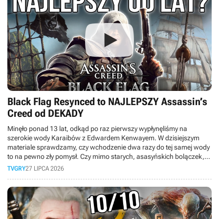
Black Flag Resynced to NAJLEPSZY Assassin’s
Creed od DEKADY
Minęło ponad 13 lat, odkąd po raz pierwszy wypłynęliśmy na
szerokie wody Karaibów z Edwardem Kenwayem. W dzisiejszym
materiale sprawdzamy, czy wchodzenie dwa razy do tej samej wody
to na pewno zły pomysł. Czy mimo starych, asasyńskich bolączek,
obecnych między innymi w walce, to faktycznie najlepsza odsłona
TVGRY
27 LIPCA 2026
serii od dekady?