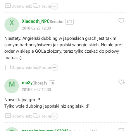



Odpowiedz
Forum

Xiadnoth_NPC
X
Senator
107
2010-02-27 12:39
Niestety. Angielski dubbing w japońskich grach jest takim
samym barbarzyństwem jak polski w angielskich. No ale pre-
order w sklepie GOLa złożony, teraz tylko czekać do połowy
marca. :)



Odpowiedz
Forum

ma3y
M
Chorąży
10
2010-02-27 12:30
Nawet fajna gra :P
Tylko wole dubbing japoński niż angielski :P



Odpowiedz
Forum
