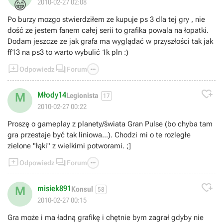
😁
2010-02-27 02:08
Po burzy mozgo stwierdziłem ze kupuje ps 3 dla tej gry , nie
dość ze jestem fanem całej serii to grafika powala na łopatki.
Dodam jeszcze ze jak grafa ma wyglądać w przyszłości tak jak
ff13 na ps3 to warto wybulić 1k pln :)



Odpowiedz
Forum

Młody14
M
Legionista
17
2010-02-27 00:22
Proszę o gameplay z planety/świata Gran Pulse (bo chyba tam
gra przestaje być tak liniowa...). Chodzi mi o te rozległe
zielone "łąki" z wielkimi potworami. ;]



Odpowiedz
Forum

misiek891
M
Konsul
58
2010-02-27 00:15
Gra może i ma ładną grafikę i chętnie bym zagrał gdyby nie