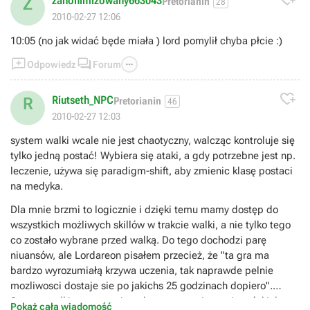
zanonimizowany663043
Z
Pretorianin
28
2010-02-27 12:06
10:05 (no jak widać będe miała ) lord pomylił chyba płcie :)



Odpowiedz
Forum

Riutseth_NPC
R
Pretorianin
46
2010-02-27 12:03
system walki wcale nie jest chaotyczny, walcząc kontroluje się
tylko jedną postać! Wybiera się ataki, a gdy potrzebne jest np.
leczenie, używa się paradigm-shift, aby zmienic klasę postaci
na medyka.
Dla mnie brzmi to logicznie i dzięki temu mamy dostęp do
wszystkich możliwych skillów w trakcie walki, a nie tylko tego
co zostało wybrane przed walką. Do tego dochodzi parę
niuansów, ale Lordareon pisałem przecież, że "ta gra ma
bardzo wyrozumiałą krzywa uczenia, tak naprawde pelnie
mozliwosci dostaje sie po jakichs 25 godzinach dopiero".
System walki na pewno jest do opanowania, a z japońskich
Pokaż całą wiadomość