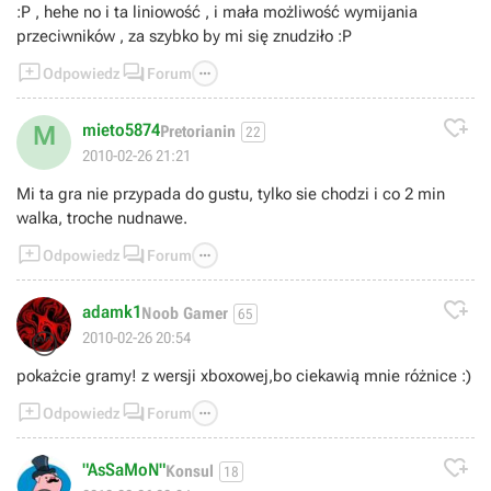
:P , hehe no i ta liniowość , i mała możliwość wymijania
przeciwników , za szybko by mi się znudziło :P



Odpowiedz
Forum

mieto5874
M
Pretorianin
22
2010-02-26 21:21
Mi ta gra nie przypada do gustu, tylko sie chodzi i co 2 min
walka, troche nudnawe.



Odpowiedz
Forum

adamk1
Noob Gamer
65
😊
2010-02-26 20:54
pokażcie gramy! z wersji xboxowej,bo ciekawią mnie różnice :)



Odpowiedz
Forum

"AsSaMoN"
Konsul
18