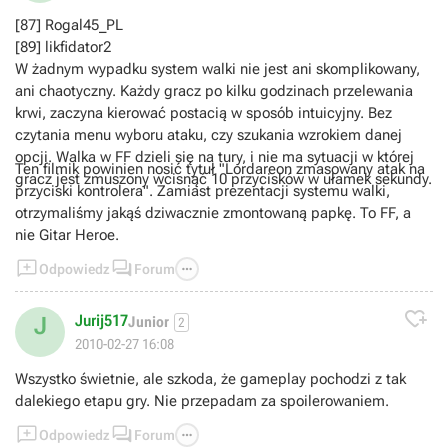
[87] Rogal45_PL
[89] likfidator2
W żadnym wypadku system walki nie jest ani skomplikowany,
ani chaotyczny. Każdy gracz po kilku godzinach przelewania
krwi, zaczyna kierować postacią w sposób intuicyjny. Bez
czytania menu wyboru ataku, czy szukania wzrokiem danej
opcji. Walka w FF dzieli się na tury, i nie ma sytuacji w której
Ten filmik powinien nosić tytuł "Lordareon zmasowany atak na
gracz jest zmuszony wcisnąć 10 przycisków w ułamek sekundy.
przyciski kontrolera". Zamiast prezentacji systemu walki,
otrzymaliśmy jakąś dziwacznie zmontowaną papkę. To FF, a
nie Gitar Heroe.



Odpowiedz
Forum

Jurij517
J
Junior
2
2010-02-27 16:08
Wszystko świetnie, ale szkoda, że gameplay pochodzi z tak
dalekiego etapu gry. Nie przepadam za spoilerowaniem.



Odpowiedz
Forum