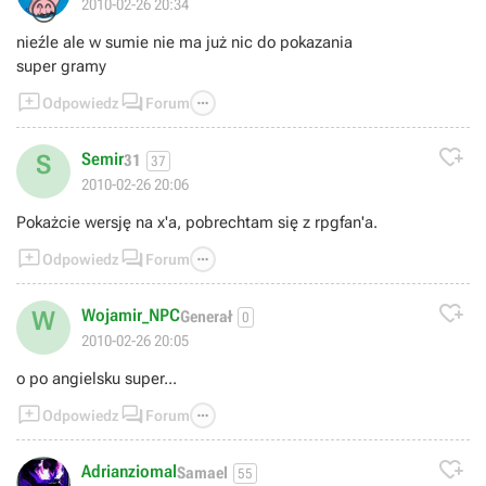
😊
2010-02-26 20:34
nieźle ale w sumie nie ma już nic do pokazania
super gramy



Odpowiedz
Forum

Semir
S
31
37
2010-02-26 20:06
Pokażcie wersję na x'a, pobrechtam się z rpgfan'a.



Odpowiedz
Forum

Wojamir_NPC
W
Generał
0
2010-02-26 20:05
o po angielsku super...



Odpowiedz
Forum

Adrianziomal
Samael
55