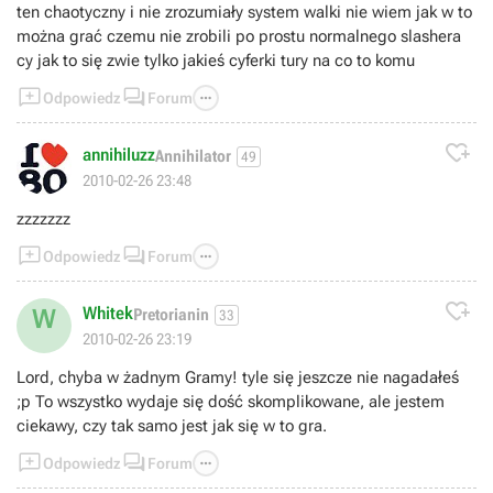
ten chaotyczny i nie zrozumiały system walki nie wiem jak w to
można grać czemu nie zrobili po prostu normalnego slashera
cy jak to się zwie tylko jakieś cyferki tury na co to komu



Odpowiedz
Forum

annihiluzz
Annihilator
49
2010-02-26 23:48
zzzzzzz



Odpowiedz
Forum

Whitek
W
Pretorianin
33
2010-02-26 23:19
Lord, chyba w żadnym Gramy! tyle się jeszcze nie nagadałeś
;p To wszystko wydaje się dość skomplikowane, ale jestem
ciekawy, czy tak samo jest jak się w to gra.



Odpowiedz
Forum