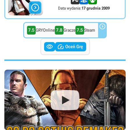

Data wydania:
17 grudnia 2009

7.5
7.8
7.5
GRYOnline
Gracze
Steam


Oceń Grę