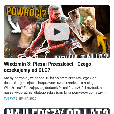
Wiedźmin 3: Pieśni Przeszłości - Czego
oczekujemy od DLC?
Kto by pomyślał, że ponad 10 lat po premierze Dzikiego Gonu
dostaniemy kolejne pełnoprawne rozszerzenie do trzeciego
Wiedźmina? Zbliżający się dodatek Pieśni Przeszłości rozbudza
naszą wyobraźnię, dlatego zebraliśmy kilka pomysłów co naszym
zdaniem mogłoby się pojawić w nadchodzącym rozszerzeniu
TVGRY
7 SIERPNIA 2026
tworzonym przez CD Projekt RED oraz Fool’s Theory.