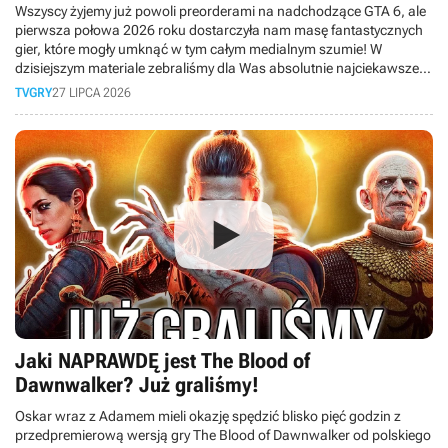
Wszyscy żyjemy już powoli preorderami na nadchodzące GTA 6, ale
pierwsza połowa 2026 roku dostarczyła nam masę fantastycznych
gier, które mogły umknąć w tym całym medialnym szumie! W
dzisiejszym materiale zebraliśmy dla Was absolutnie najciekawsze
premiery minionych miesięcy.
TVGRY
27 LIPCA 2026
Jaki NAPRAWDĘ jest The Blood of
Dawnwalker? Już graliśmy!
Oskar wraz z Adamem mieli okazję spędzić blisko pięć godzin z
przedpremierową wersją gry The Blood of Dawnwalker od polskiego