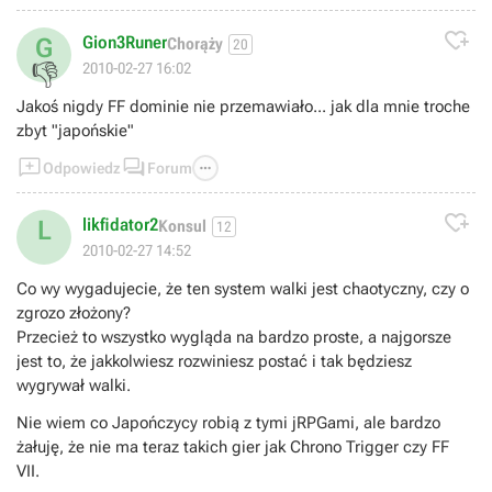

Gion3Runer
G
Chorąży
20
👎
2010-02-27 16:02
Jakoś nigdy FF dominie nie przemawiało... jak dla mnie troche
zbyt "japońskie"



Odpowiedz
Forum

likfidator2
L
Konsul
12
2010-02-27 14:52
Co wy wygadujecie, że ten system walki jest chaotyczny, czy o
zgrozo złożony?
Przecież to wszystko wygląda na bardzo proste, a najgorsze
jest to, że jakkolwiesz rozwiniesz postać i tak będziesz
wygrywał walki.
Nie wiem co Japończycy robią z tymi jRPGami, ale bardzo
żałuję, że nie ma teraz takich gier jak Chrono Trigger czy FF
VII.