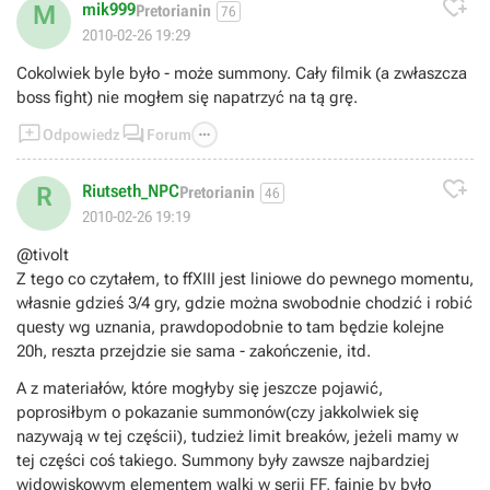

mik999
M
Pretorianin
76
2010-02-26 19:29
Cokolwiek byle było - może summony. Cały filmik (a zwłaszcza
boss fight) nie mogłem się napatrzyć na tą grę.



Odpowiedz
Forum

Riutseth_NPC
R
Pretorianin
46
2010-02-26 19:19
@tivolt
Z tego co czytałem, to ffXIII jest liniowe do pewnego momentu,
własnie gdzieś 3/4 gry, gdzie można swobodnie chodzić i robić
questy wg uznania, prawdopodobnie to tam będzie kolejne
20h, reszta przejdzie sie sama - zakończenie, itd.
A z materiałów, które mogłyby się jeszcze pojawić,
poprosiłbym o pokazanie summonów(czy jakkolwiek się
nazywają w tej częścii), tudzież limit breaków, jeżeli mamy w
tej części coś takiego. Summony były zawsze najbardziej
widowiskowym elementem walki w serii FF, fajnie by było