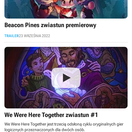
Beacon Pines zwiastun premierowy
TRAILER
23 WRZEŚNIA 2022
We Were Here Together zwiastun #1
We Were Here Together jest trzecią odsłoną cyklu oryginalnych gier
logicznych przeznaczonych dla dwóch osób.