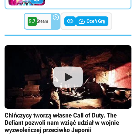



9.7
Oceń Grę
Steam
Chińczycy tworzą własne Call of Duty. The
Defiant pozwoli nam wziąć udział w wojnie
wyzwoleńczej przeciwko Japonii