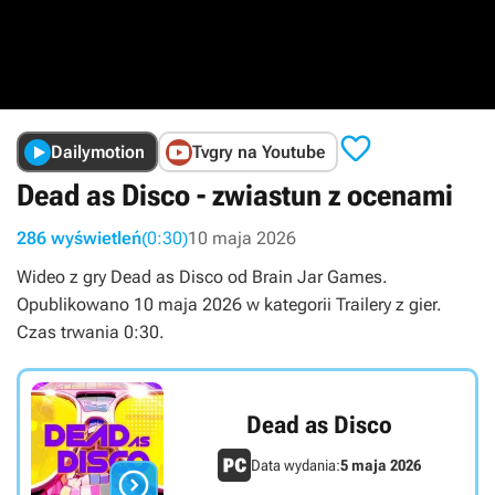

Dailymotion
Tvgry na Youtube
Dead as Disco - zwiastun z ocenami
286 wyświetleń
(0:30)
10 maja 2026
Wideo z gry Dead as Disco od Brain Jar Games.
Opublikowano 10 maja 2026 w kategorii Trailery z gier.
Czas trwania 0:30.
Dead as Disco
Data wydania:
5 maja 2026
