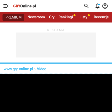




Newsroom
Gry
Rankingi
Listy
Recenzje
PREMIUM
www.gry-online.pl
Video
