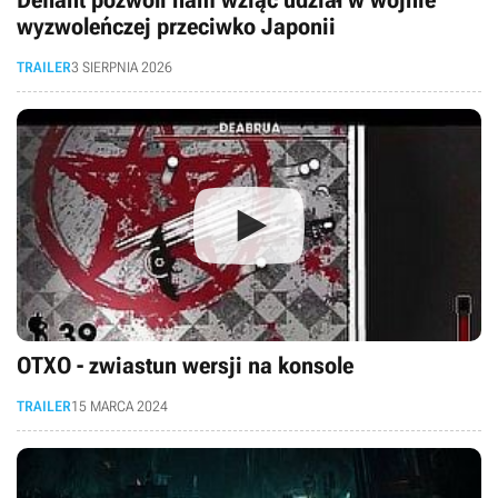
Defiant pozwoli nam wziąć udział w wojnie
wyzwoleńczej przeciwko Japonii
TRAILER
3 SIERPNIA 2026
OTXO - zwiastun wersji na konsole
TRAILER
15 MARCA 2024