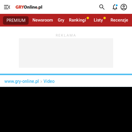




Newsroom
Gry
Rankingi
Listy
Recenzje
PREMIUM
www.gry-online.pl
Video
