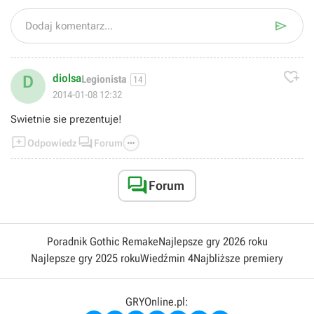

Dodaj komentarz...

diolsa
D
Legionista
14
2014-01-08 12:32
Swietnie sie prezentuje!



Odpowiedz
Forum

Forum
Poradnik Gothic Remake
Najlepsze gry 2026 roku
Najlepsze gry 2025 roku
Wiedźmin 4
Najbliższe premiery
GRYOnline.pl: