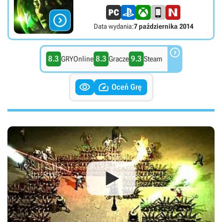

Data wydania:
7 października 2014

8.3
8.3
9.3
GRYOnline
Gracze
Steam


Oceń Grę