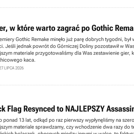
ier, w które warto zagrać po Gothic Rem
emiery Gothic Remake minęło już parę dobrych tygodni, był w
ci. Jeśli jednak powrót do Górniczej Doliny pozostawił w Wa
ejszym materiale przygotowaliśmy dla Was zestawienie gier, k
hicowego kaca.
27 LIPCA 2026
ck Flag Resynced to NAJLEPSZY Assassi
o ponad 13 lat, odkąd po raz pierwszy wypłynęliśmy na s
ejszym materiale sprawdzamy, czy wchodzenie dwa razy do t
ńskich bolączek, obecnych między innymi w walce, to faktycz