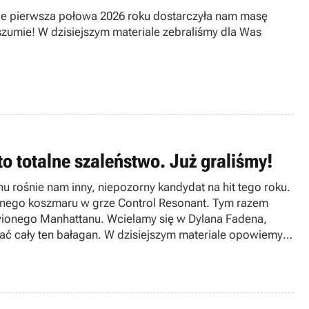
le pierwsza połowa 2026 roku dostarczyła nam masę
zumie! W dzisiejszym materiale zebraliśmy dla Was
 to totalne szaleństwo. Już graliśmy!
 rośnie nam inny, niepozorny kandydat na hit tego roku.
znego koszmaru w grze Control Resonant. Tym razem
ionego Manhattanu. Wcielamy się w Dylana Fadena,
tać cały ten bałagan. W dzisiejszym materiale opowiemy
wie znowu dowieźli?