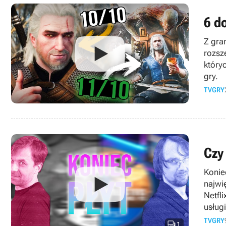
6 d
Z gra
rozsz
który
gry.
TVGRY
Czy
Konie
najwi
Netfli
usług
gamep
TVGRY

1