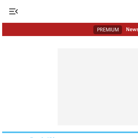

New
PREMIUM