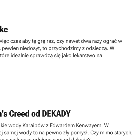
ake
ięc czas aby tę grę raz, czy nawet dwa razy ograć w
s pewien niedosyt, to przychodzimy z odsieczą. W
tóre idealnie sprawdzą się jako lekarstwo na
n’s Creed od DEKADY
zerokie wody Karaibów z Edwardem Kenwayem. W
ej samej wody to na pewno zły pomysł. Czy mimo starych,
nie najlepsza odsłona serii od dekady?