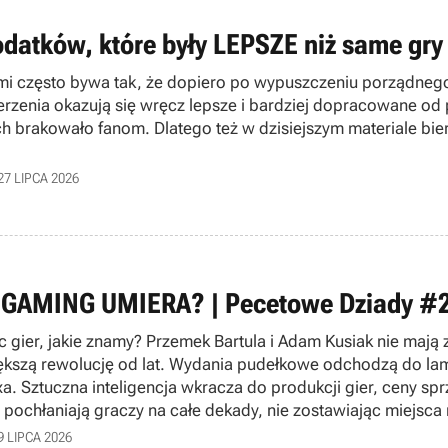
odatków, które były LEPSZE niż same gr
mi często bywa tak, że dopiero po wypuszczeniu porządnego
erzenia okazują się wręcz lepsze i bardziej dopracowane od p
ch brakowało fanom. Dlatego też w dzisiejszym materiale bie
27 LIPCA 2026
 GAMING UMIERA? | Pecetowe Dziady #
c gier, jakie znamy? Przemek Bartula i Adam Kusiak nie mają
ększą rewolucję od lat. Wydania pudełkowe odchodzą do la
xa. Sztuczna inteligencja wkracza do produkcji gier, ceny sprz
i pochłaniają graczy na całe dekady, nie zostawiając miejs
laye na YouTube, niż grać samemu. Czy w obliczu masowych
9 LIPCA 2026