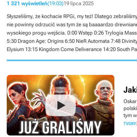
1 321 wyświetleń
(19:03)
19 lipca 2025
Słyszeliśmy, że kochacie RPGi, my też! Dlatego zebraliśm
nie powinny odrzucić was tym że są baaaardzo drewniane. 
wysokiego progu wejścia. 0:00 Wstęp 0:26 Trylogia Mass 
5:30 Dragon Age: Origins 6:50 NieR Automata 7:48 Divini
Elysium 13:15 Kingdom Come Deliverance 14:20 South Park
Jak
Oskar
polsk
tym w
TVGRY