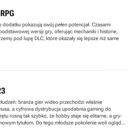
y RPG
 dodatku pokazują swój pełen potencjał. Czasami
odstawowej wersji gry, oferując mechaniki i historie,
rzemy pod lupę DLC, które okazały się lepsze niż same
23
 złudzeń: branża gier wideo przechodzi właśnie
musa, a cyfrowa dystrybucja upodabnia gaming do
ętu rosną tak szybko, że hobby staje się elitarne, a gry-
ca nowym tytułom. Do tego młodsze pokolenie woli oglądać
 zwolnień rynek gier czeka kryzys? Sprawdź, co czeka