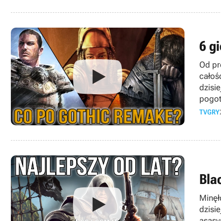
6 g
Od pr
całoś
dzisi
pogot
TVGRY
Bla
Minęł
dzisi
asasy