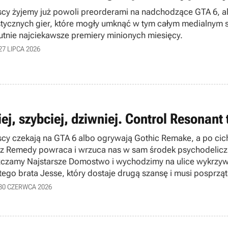
cy żyjemy już powoli preorderami na nadchodzące GTA 6, a
stycznych gier, które mogły umknąć w tym całym medialnym s
utnie najciekawsze premiery minionych miesięcy.
27 LIPCA 2026
ej, szybciej, dziwniej. Control Resonant
cy czekają na GTA 6 albo ogrywają Gothic Remake, a po cichu
 z Remedy powraca i wrzuca nas w sam środek psychodelic
czamy Najstarsze Domostwo i wychodzimy na ulice wykrzyw
tego brata Jesse, który dostaje drugą szansę i musi posprzą
 naszych wrażeniach z przedpremierowego dema. Czy Fino
30 CZERWCA 2026