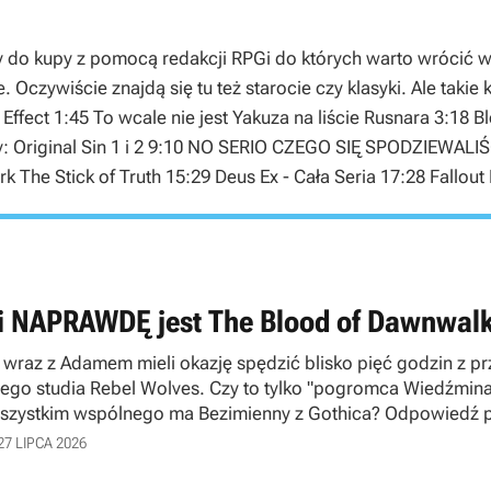
y do kupy z pomocą redakcji RPGi do których warto wrócić w 2
Oczywiście znajdą się tu też starocie czy klasyki. Ale takie
Effect 1:45 To wcale nie jest Yakuza na liście Rusnara 3:18
ty: Original Sin 1 i 2 9:10 NO SERIO CZEGO SIĘ SPODZIEWALIŚ
 The Stick of Truth 15:29 Deus Ex - Cała Seria 17:28 Fallo
i NAPRAWDĘ jest The Blood of Dawnwalk
 wraz z Adamem mieli okazję spędzić blisko pięć godzin z 
iego studia Rebel Wolves. Czy to tylko "pogromca Wiedźmina",
szystkim wspólnego ma Bezimienny z Gothica? Odpowiedź p
27 LIPCA 2026