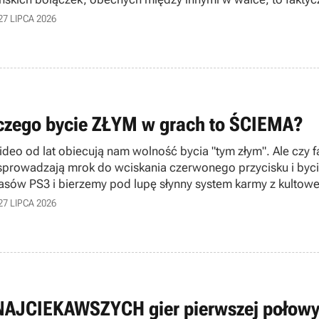
27 LIPCA 2026
czego bycie ZŁYM w grach to ŚCIEMA?
ideo od lat obiecują nam wolność bycia "tym złym". Ale czy f
 sprowadzają mrok do wciskania czerwonego przycisku i byc
asów PS3 i bierzemy pod lupę słynny system karmy z kultowej
27 LIPCA 2026
NAJCIEKAWSZYCH gier pierwszej połowy