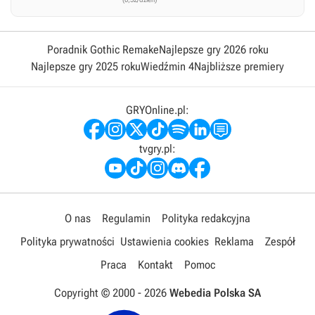
Poradnik Gothic Remake
Najlepsze gry 2026 roku
Najlepsze gry 2025 roku
Wiedźmin 4
Najbliższe premiery
GRYOnline.pl:
tvgry.pl:
O nas
Regulamin
Polityka redakcyjna
Polityka prywatności
Ustawienia cookies
Reklama
Zespół
Praca
Kontakt
Pomoc
Copyright © 2000 -
2026
Webedia Polska SA