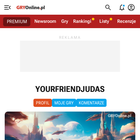




Newsroom
Gry
Rankingi
Listy
Recenzje
PREMIUM
YOURFRIENDJUDAS
PROFIL
MOJE GRY
KOMENTARZE