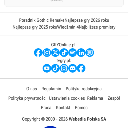
Poradnik Gothic Remake
Najlepsze gry 2026 roku
Najlepsze gry 2025 roku
Wiedźmin 4
Najbliższe premiery
GRYOnline.pl:
tvgry.pl:
O nas
Regulamin
Polityka redakcyjna
Polityka prywatności
Ustawienia cookies
Reklama
Zespół
Praca
Kontakt
Pomoc
Copyright © 2000 -
2026
Webedia Polska SA