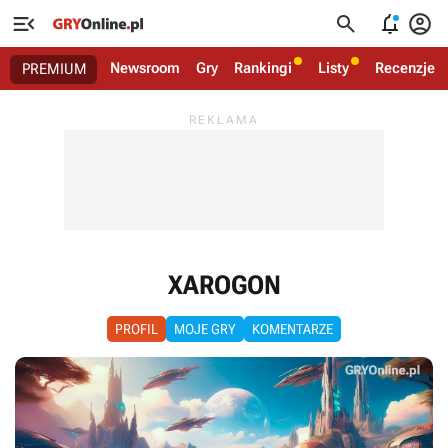




Newsroom
Gry
Rankingi
Listy
Recenzje
PREMIUM
XAROGON
PROFIL
MOJE GRY
KOMENTARZE