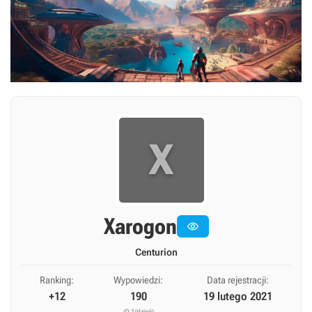
X
Xarogon

Centurion
Ranking:
Wypowiedzi:
Data rejestracji:
+12
190
19 lutego 2021
(0,1/dzień)