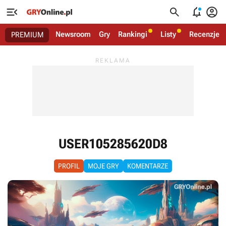




Newsroom
Gry
Rankingi
Listy
Recenzje
PREMIUM
USER105285620D8
PROFIL
MOJE GRY
KOMENTARZE