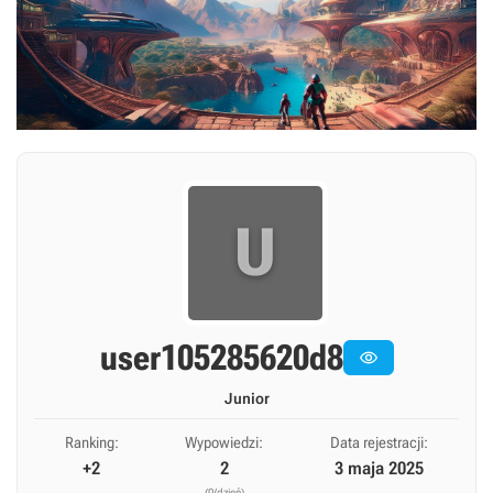
U
user105285620d8

Junior
Ranking:
Wypowiedzi:
Data rejestracji:
+2
2
3 maja 2025
(0/dzień)