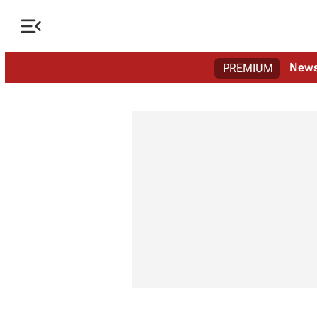

New
PREMIUM