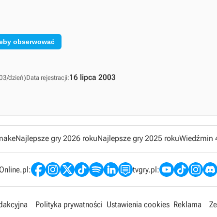
 żeby obserwować
16 lipca 2003
03/dzień)
Data rejestracji:
emake
Najlepsze gry 2026 roku
Najlepsze gry 2025 roku
Wiedźmin 
nline.pl:
tvgry.pl:
edakcyjna
Polityka prywatności
Ustawienia cookies
Reklama
Ze