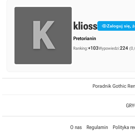
K
klioss

Zaloguj się,
Pretorianin
+103
224
Ranking:
Wypowiedzi:
(0,
Poradnik Gothic R
GRYO
O nas
Regulamin
Polityka r