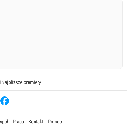
4
Najbliższe premiery
spół
Praca
Kontakt
Pomoc