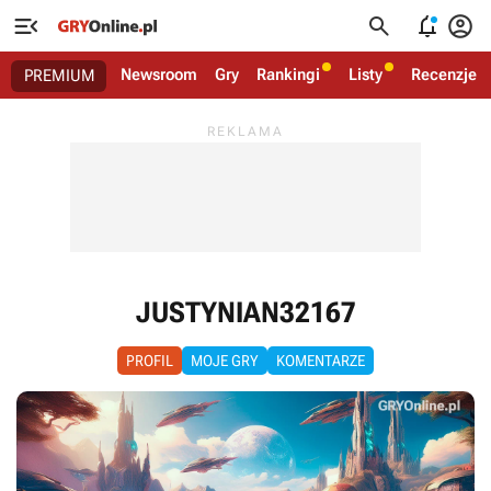




Newsroom
Gry
Rankingi
Listy
Recenzje
PREMIUM
JUSTYNIAN32167
PROFIL
MOJE GRY
KOMENTARZE