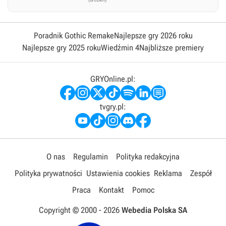
Poradnik Gothic Remake
Najlepsze gry 2026 roku
Najlepsze gry 2025 roku
Wiedźmin 4
Najbliższe premiery
GRYOnline.pl:
tvgry.pl:
O nas
Regulamin
Polityka redakcyjna
Polityka prywatności
Ustawienia cookies
Reklama
Zespół
Praca
Kontakt
Pomoc
Copyright © 2000 -
2026
Webedia Polska SA