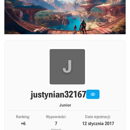
J
justynian32167

Junior
Ranking:
Wypowiedzi:
Data rejestracji:
+6
7
12 stycznia 2017
(0/dzień)