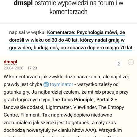
dmspl
ostatnie wypowiedzi na forum i w
komentarzach
napisał w wątku:
Komentarze: Psychologia mówi, że
dorośli w wieku od 30 do 40 lat, którzy nadal grają w
gry wideo, budują coś, co zobaczą dopiero mając 70 lat
dmspl
2
29.04.2026
17:23
W komentarzach jak zwykle dużo narzekania, ale najbliżej
prawdy jest chyba
toyminator
- wszystko zależy od
gatunku gry. Ja najbardziej czułem, że mi łeb pracuje przy
grach logicznych typu
The Talos Principle
,
Portal 2
+
fanowskie dodatki, Lightmatter, Viewfinder, The Entropy
Centre, Filament. Tak naprawdę dopiero niedawno
zrozumiałem jak szeroki jest to gatunek, a cały czas
dochodzą nowe tytuły (w cieniu hitów AAA). Wszystkim