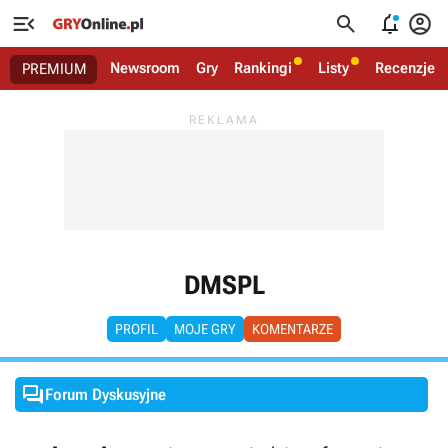




Newsroom
Gry
Rankingi
Listy
Recenzje
PREMIUM
DMSPL
PROFIL
MOJE GRY
KOMENTARZE

Forum Dyskusyjne