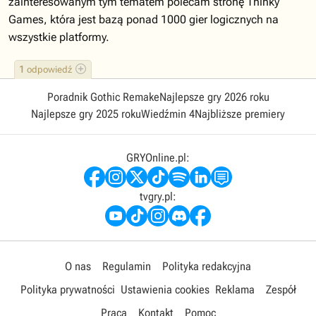
zainteresowanym tym tematem polecam stronę Thinky
Games, która jest bazą ponad 1000 gier logicznych na
wszystkie platformy.
1
odpowiedź
Poradnik Gothic Remake
Najlepsze gry 2026 roku
Najlepsze gry 2025 roku
Wiedźmin 4
Najbliższe premiery
GRYOnline.pl:
tvgry.pl:
O nas
Regulamin
Polityka redakcyjna
Polityka prywatności
Ustawienia cookies
Reklama
Zespół
Praca
Kontakt
Pomoc