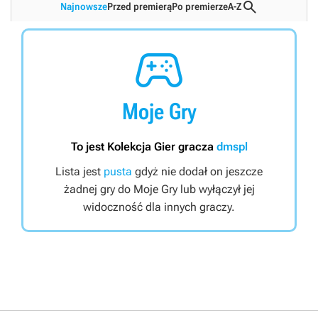

Najnowsze
Przed premierą
Po premierze
A-Z

Moje Gry
To jest Kolekcja Gier gracza
dmspl
Lista jest
pusta
gdyż nie dodał on jeszcze
żadnej gry do Moje Gry lub wyłączył jej
widoczność dla innych graczy.