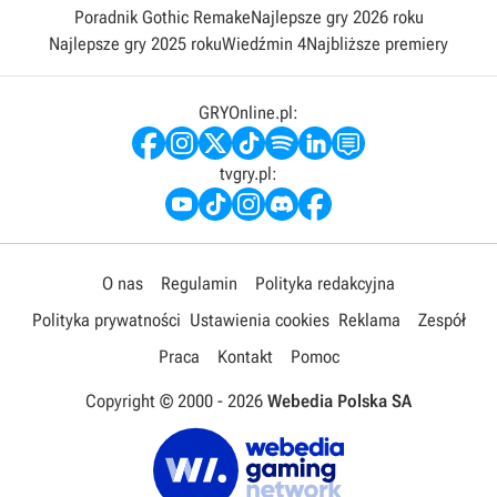
Poradnik Gothic Remake
Najlepsze gry 2026 roku
Najlepsze gry 2025 roku
Wiedźmin 4
Najbliższe premiery
GRYOnline.pl:
tvgry.pl:
O nas
Regulamin
Polityka redakcyjna
Polityka prywatności
Ustawienia cookies
Reklama
Zespół
Praca
Kontakt
Pomoc
Copyright © 2000 -
2026
Webedia Polska SA