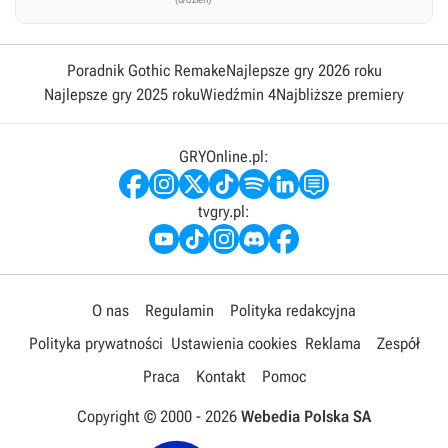
Poradnik Gothic Remake
Najlepsze gry 2026 roku
Najlepsze gry 2025 roku
Wiedźmin 4
Najbliższe premiery
GRYOnline.pl:
tvgry.pl:
O nas
Regulamin
Polityka redakcyjna
Polityka prywatności
Ustawienia cookies
Reklama
Zespół
Praca
Kontakt
Pomoc
Copyright © 2000 -
2026
Webedia Polska SA