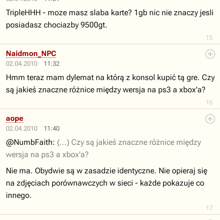
TripleHHH - moze masz slaba karte? 1gb nic nie znaczy jesli
posiadasz chociazby 9500gt.
15
Naidmon_NPC
02.04.2010
11:32
Hmm teraz mam dylemat na którą z konsol kupić tą gre. Czy
są jakieś znaczne różnice między wersja na ps3 a xbox'a?
16
aope
02.04.2010
11:40
@NumbFaith:
(...) Czy są jakieś znaczne różnice między
wersja na ps3 a xbox'a?
Nie ma. Obydwie są w zasadzie identyczne. Nie opieraj się
na zdjęciach porównawczych w sieci - każde pokazuje co
innego.
17