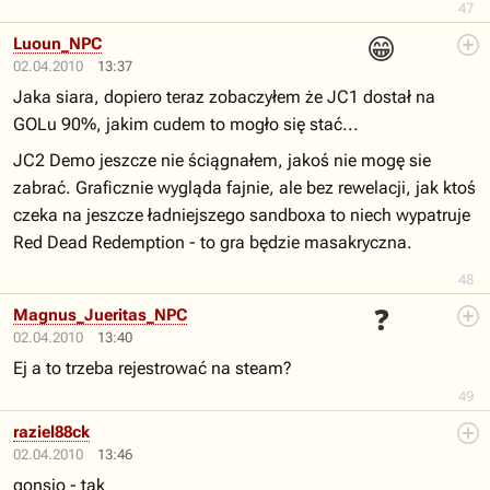
47
😁
Luoun_NPC
02.04.2010
13:37
Jaka siara, dopiero teraz zobaczyłem że JC1 dostał na
GOLu 90%, jakim cudem to mogło się stać...
JC2 Demo jeszcze nie ściągnałem, jakoś nie mogę sie
zabrać. Graficznie wygląda fajnie, ale bez rewelacji, jak ktoś
czeka na jeszcze ładniejszego sandboxa to niech wypatruje
Red Dead Redemption - to gra będzie masakryczna.
48
❓
Magnus_Jueritas_NPC
02.04.2010
13:40
Ej a to trzeba rejestrować na steam?
49
raziel88ck
02.04.2010
13:46
gonsio - tak