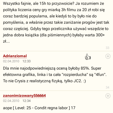
Wszystko fajnie, ale 15h to przyzwoicie? Ja rozumiem że
polityka liczenia ceny gry miarką 3h filmu za 20 zł robi się
coraz bardziej popularna, ale kiedyś to by było nie do
pomyślenia, a właśnie przez takie zaniżanie progów jest tak
coraz częściej. Gdyby tego przelicznika używać wszędzie to
jedna dobra książka (dla piśmiennych) byłaby warta 300+
zł...
33
👍
Adrianziomal
02.04.2010
12:33
Dla mnie najodpowiedniejszą oceną byłoby 85%. Super
efektowna grafika, linka i ta cała "rozpierducha" są "4fun".
To nie Crysis z realistyczną fizyką, tylko JC2. :)
34
zanonimizowany556664
02.04.2010
12:34
aope [ Level: 25 - Condit regna labor ] 17