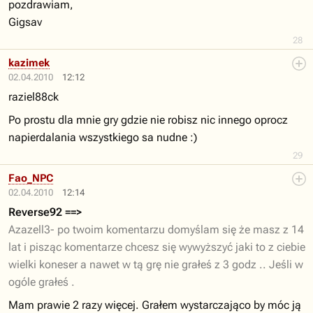
pozdrawiam,
Gigsav
28
kazimek
02.04.2010
12:12
raziel88ck
Po prostu dla mnie gry gdzie nie robisz nic innego oprocz
napierdalania wszystkiego sa nudne :)
29
Fao_NPC
02.04.2010
12:14
Reverse92 ==>
Azazell3- po twoim komentarzu domyślam się że masz z 14
lat i pisząc komentarze chcesz się wywyższyć jaki to z ciebie
wielki koneser a nawet w tą grę nie grałeś z 3 godz .. Jeśli w
ogóle grałeś .
Mam prawie 2 razy więcej. Grałem wystarczająco by móc ją