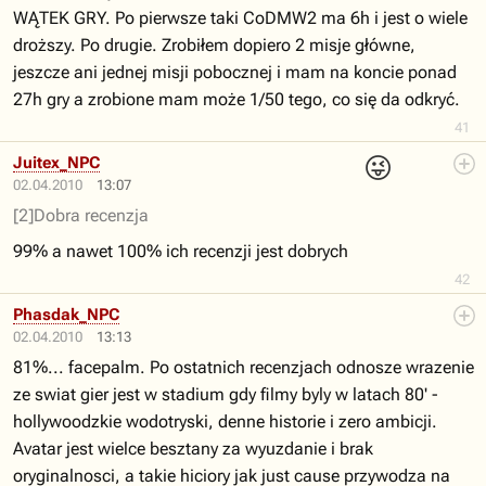
WĄTEK GRY. Po pierwsze taki CoDMW2 ma 6h i jest o wiele
droższy. Po drugie. Zrobiłem dopiero 2 misje główne,
jeszcze ani jednej misji pobocznej i mam na koncie ponad
27h gry a zrobione mam może 1/50 tego, co się da odkryć.
41
😜
Juitex_NPC
02.04.2010
13:07
[2]Dobra recenzja
99% a nawet 100% ich recenzji jest dobrych
42
Phasdak_NPC
02.04.2010
13:13
81%... facepalm. Po ostatnich recenzjach odnosze wrazenie
ze swiat gier jest w stadium gdy filmy byly w latach 80' -
hollywoodzkie wodotryski, denne historie i zero ambicji.
Avatar jest wielce besztany za wyuzdanie i brak
oryginalnosci, a takie hiciory jak just cause przywodza na