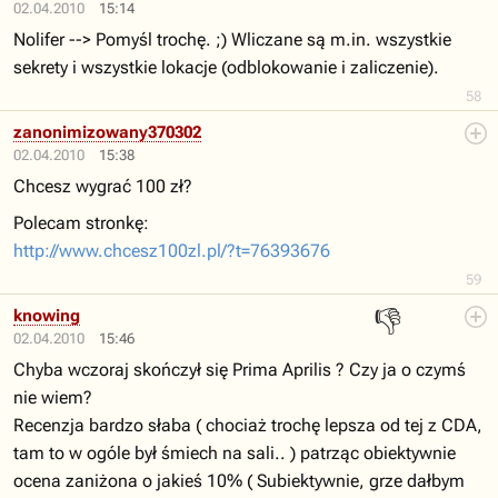
02.04.2010
15:14
Nolifer --> Pomyśl trochę. ;) Wliczane są m.in. wszystkie
sekrety i wszystkie lokacje (odblokowanie i zaliczenie).
58
zanonimizowany370302
02.04.2010
15:38
Chcesz wygrać 100 zł?
Polecam stronkę:
http://www.chcesz100zl.pl/?t=76393676
59
👎
knowing
02.04.2010
15:46
Chyba wczoraj skończył się Prima Aprilis ? Czy ja o czymś
nie wiem?
Recenzja bardzo słaba ( chociaż trochę lepsza od tej z CDA,
tam to w ogóle był śmiech na sali.. ) patrząc obiektywnie
ocena zaniżona o jakieś 10% ( Subiektywnie, grze dałbym