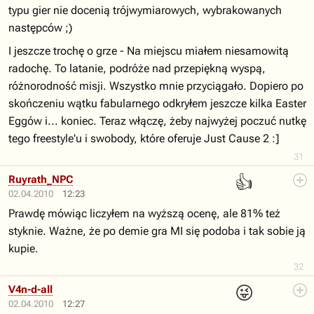
typu gier nie docenią trójwymiarowych, wybrakowanych
następców ;)
I jeszcze trochę o grze - Na miejscu miałem niesamowitą
radochę. To latanie, podróże nad przepiękną wyspą,
różnorodność misji. Wszystko mnie przyciągało. Dopiero po
skończeniu wątku fabularnego odkryłem jeszcze kilka Easter
Eggów i... koniec. Teraz włączę, żeby najwyżej poczuć nutkę
tego freestyle'u i swobody, które oferuje Just Cause 2 :]
31
👍
Ruyrath_NPC
02.04.2010
12:23
Prawdę mówiąc liczyłem na wyższą ocenę, ale 81% też
styknie. Ważne, że po demie gra MI się podoba i tak sobie ją
kupie.
32
😜
V4n-d-all
02.04.2010
12:27