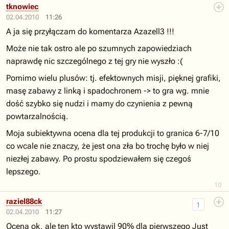
tknowiec
02.04.2010
11:26
A ja się przyłączam do komentarza Azazell3 !!!
Może nie tak ostro ale po szumnych zapowiedziach
naprawdę nic szczególnego z tej gry nie wyszło :(
Pomimo wielu plusów: tj. efektownych misji, pięknej grafiki,
masę zabawy z linką i spadochronem -> to gra wg. mnie
dość szybko się nudzi i mamy do czynienia z pewną
powtarzalnością.
Moja subiektywna ocena dla tej produkcji to granica 6-7/10
co wcale nie znaczy, że jest ona zła bo trochę było w niej
niezłej zabawy. Po prostu spodziewałem się czegoś
lepszego.
10
raziel88ck
1
02.04.2010
11:27
Ocena ok, ale ten kto wystawil 90% dla pierwszego Just