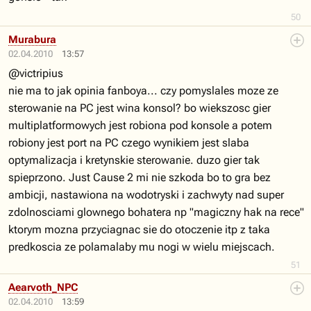
50
Murabura
02.04.2010
13:57
@victripius
nie ma to jak opinia fanboya... czy pomyslales moze ze
sterowanie na PC jest wina konsol? bo wiekszosc gier
multiplatformowych jest robiona pod konsole a potem
robiony jest port na PC czego wynikiem jest slaba
optymalizacja i kretynskie sterowanie. duzo gier tak
spieprzono. Just Cause 2 mi nie szkoda bo to gra bez
ambicji, nastawiona na wodotryski i zachwyty nad super
zdolnosciami glownego bohatera np "magiczny hak na rece"
ktorym mozna przyciagnac sie do otoczenie itp z taka
predkoscia ze polamalaby mu nogi w wielu miejscach.
51
Aearvoth_NPC
02.04.2010
13:59