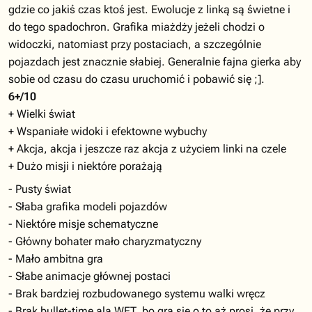
gdzie co jakiś czas ktoś jest. Ewolucje z linką są świetne i
do tego spadochron. Grafika miażdży jeżeli chodzi o
widoczki, natomiast przy postaciach, a szczególnie
pojazdach jest znacznie słabiej. Generalnie fajna gierka aby
sobie od czasu do czasu uruchomić i pobawić się ;].
6+/10
+ Wielki świat
+ Wspaniałe widoki i efektowne wybuchy
+ Akcja, akcja i jeszcze raz akcja z użyciem linki na czele
+ Dużo misji i niektóre porażają
- Pusty świat
- Słaba grafika modeli pojazdów
- Niektóre misje schematyczne
- Główny bohater mało charyzmatyczny
- Mało ambitna gra
- Słabe animacje głównej postaci
- Brak bardziej rozbudowanego systemu walki wręcz
- Brak bullet-time ala WET, bo gra się o to aż prosi, że przy