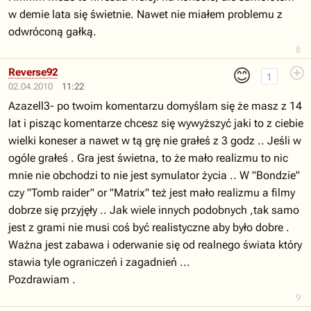
w demie lata się świetnie. Nawet nie miałem problemu z
odwróconą gałką.
8
😊
Reverse92
1
02.04.2010
11:22
Azazell3- po twoim komentarzu domyślam się że masz z 14
lat i pisząc komentarze chcesz się wywyższyć jaki to z ciebie
wielki koneser a nawet w tą grę nie grałeś z 3 godz .. Jeśli w
ogóle grałeś . Gra jest świetna, to że mało realizmu to nic
mnie nie obchodzi to nie jest symulator życia .. W "Bondzie"
czy "Tomb raider" or "Matrix" też jest mało realizmu a filmy
dobrze się przyjęły .. Jak wiele innych podobnych ,tak samo
jest z grami nie musi coś być realistyczne aby było dobre .
Ważna jest zabawa i oderwanie się od realnego świata który
stawia tyle ograniczeń i zagadnień ...
Pozdrawiam .
9