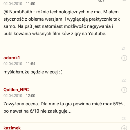
02.04.2010
11:50
@ NumbFaith - różnic technologicznych nie ma. Miałem
styczność z obiema wersjami i wyglądają praktycznie tak
samo. Na ps3 jest natomiast możliwość nagrywania i
publikowania własnych filmików z gry na Youtube.
21
adamk1
02.04.2010
11:54
myślałem,że będzie więcej :(
22
Quitlen_NPC
02.04.2010
12:00
Zawyżona ocena. Dla mnie ta gra powinna mieć max 59%...
bo nawet na 6/10 nie zasluguje...
23
kazimek