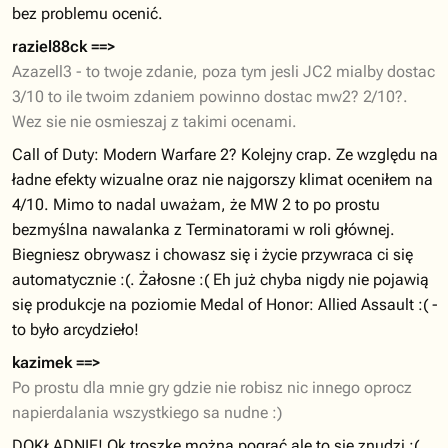
bez problemu ocenić.
raziel88ck ==>
Azazell3 - to twoje zdanie, poza tym jesli JC2 mialby dostac
3/10 to ile twoim zdaniem powinno dostac mw2? 2/10?.
Wez sie nie osmieszaj z takimi ocenami.
Call of Duty: Modern Warfare 2? Kolejny crap. Ze względu na
ładne efekty wizualne oraz nie najgorszy klimat oceniłem na
4/10. Mimo to nadal uważam, że MW 2 to po prostu
bezmyślna nawalanka z Terminatorami w roli głównej.
Biegniesz obrywasz i chowasz się i życie przywraca ci się
automatycznie :(. Żałosne :( Eh już chyba nigdy nie pojawią
się produkcje na poziomie Medal of Honor: Allied Assault :( -
to było arcydzieło!
kazimek ==>
Po prostu dla mnie gry gdzie nie robisz nic innego oprocz
napierdalania wszystkiego sa nudne :)
DOKŁADNIE! Ok troszkę można pograć ale to się znudzi :(