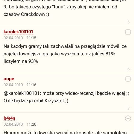
9, bo takiego czystego "funu" z gry akcj nie miałem od
czasów Crackdown :)
5
karolek100101
02.04.2010
11:15
Na każdym gramy tak zachwalali na przeglądzie mówili ze
najefektowniejsza gra jaka wyszła a teraz jakieś 81%
liczyłem na 93%
6
aope
02.04.2010
11:16
@karolek100101: może przy wideo-recenzji będzie więcej ;)
O ile będzie ją robił Krzysztof ;)
7
b4r4n
02.04.2010
11:20
Hmmm może to kwestia wersji na konsole, ale samolotem