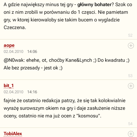
A gdzie największy minus tej gry -
główny bohater
? Szok co
oni z nim zrobili w porównaniu do 1 częsci. Nie pamietam
gry, w ktorej kierowaloby sie takim bucem o wygladzie
Czeczena.
52
aope
02.04.2010
14:06
@N0wak: ehehe, ot, choćby Kane&Lynch ;) Do kwadratu ;)
Ale bez przesady - jest ok ;)
53
bit_1
02.04.2010
14:16
fajnie że ostatnio redakcja patrzy, że się tak kolokwialnie
wyrażę surowszym okiem na gry i daje zasłużenie niższe
oceny, ostatnio nie ma już ocen z "kosmosu".
54
TobiAlex