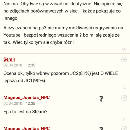
Nie ma. Obydwie są w zasadzie identyczne. Nie opieraj się
na zdjęciach porównawczych w sieci - każde pokazuje co
innego.
A czy czasem na ps3 nie mamy możliwości nagrywania na
Youtube i bezpośredniego wrzucenia ? bo mi się zdaje że
tak. Wiec tylko tym sie chyba różni
35
Semir
02.04.2010
12:35
Ocena ok, tylko wbrew pozorom JC2(81%) jest O WIELE
lepsza od JC1(90%).
36
❓
Magnus_Jueritas_NPC
02.04.2010
12:35
Ej a to jest na Steam?
37
Magnus_Jueritas_NPC