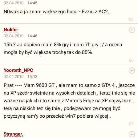
02.04.2010
14:45
N0wak a ja znam większego buca - Ezzio z AC2.
55
Nolifer
02.04.2010
14:46
15h ? Ja dopiero mam 8% gry i mam 7h gry ; / a ocena
mogła by być większa trochę tak do 85%
56
Yoorteth_NPC
02.04.2010
15:13
Pirat ---- Mam 9600 GT , ale mam to samo z GTA 4 , jeszcze
na XP szedł świetnie na wysokich detalach , teraz tnie się nie
ważne na jakich i to samo z Mirror's Edge na XP najwyższe ,
tera na niskich też się tnie , podejżewam że mogą być
przyczyną ram'y bo przecież win7 pobiera więcej .
57
Stranger.