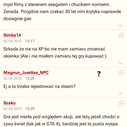
mysl filmy z stevenem seagalem i chuckiem norrisem.
Zenada. Przyjdzie nam czekac 30 lat nim krytyka naprawde
dosiegnie gier.
43
Simba14
02.04.2010
13:17
Szkoda że nie na XP bo nie mam zamiaru zmieniać
okienka:)Ale i nie miałem zamiaru tej gry kupować:)
44
❓
Magnus_Jueritas_NPC
02.04.2010
13:25
Ej a to trzeba rejestrować na steam?
45
Szaku
02.04.2010
13:29
Gra jest niezła pod względem akcji, ale leży jeżeli chodzi o
żywy świat (tak jak w GTA 4), bardziej jest to pusta wyspa