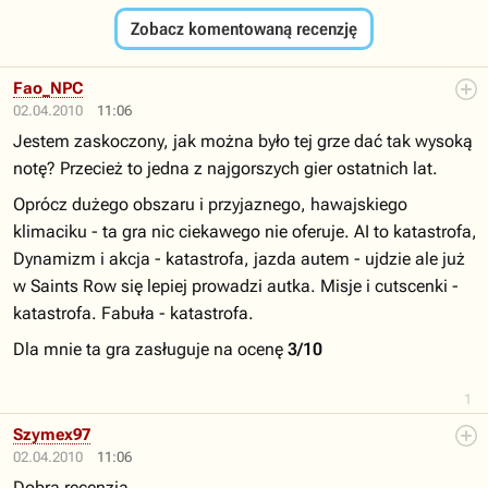
Zobacz komentowaną recenzję
Fao_NPC
02.04.2010
11:06
Jestem zaskoczony, jak można było tej grze dać tak wysoką
notę? Przecież to jedna z najgorszych gier ostatnich lat.
Oprócz dużego obszaru i przyjaznego, hawajskiego
klimaciku - ta gra nic ciekawego nie oferuje. AI to katastrofa,
Dynamizm i akcja - katastrofa, jazda autem - ujdzie ale już
w Saints Row się lepiej prowadzi autka. Misje i cutscenki -
katastrofa. Fabuła - katastrofa.
Dla mnie ta gra zasługuje na ocenę
3/10
1
Szymex97
02.04.2010
11:06
Dobra recenzja