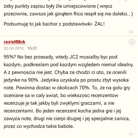
żeby punkty zapisu były źle umiejscowione ( wręcz
przeciwnie, zawsze jak ginąłem Rico respił się nie daleko.. )
Podsumuję to jak bachor z podstawówki- ŻAL!
60
raziel88ck
02.04.2010
16:01
95%? No bez przesady, wtedy JC2 musialby byc pod
kazdym, podkreslam pod kazdym wzgledem niemal idealny.
A z pewnoscia nie jest. Chyba ze chodzi ci oto, ze ocenili
jedynke na 90%. Jedynka uzyskala po prostu zbyt wysoka
note. Powinna dostac w okolicach 70%. To, ze na golu gry
oceniane sa w caly swiat, bo wiekszosc recenzentow
recenzuje je tak jakby byli zwyklymi graczami, a nie
recenzentami. Bo jeden recenzent kocha jedna gre i jej
zawyza note, drugi nie cierpi drugiej i jej specjalnie zaniza,
przez co wychodza takie babole.
61