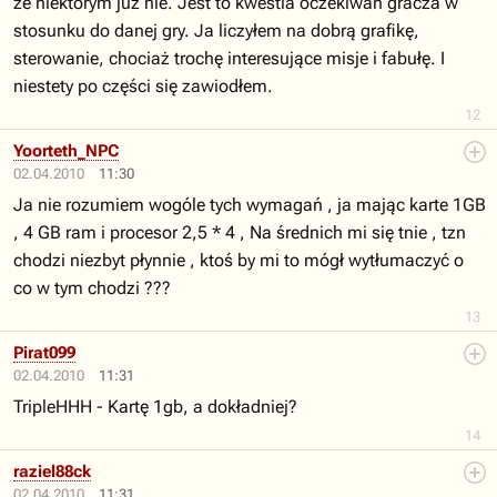
że niektórym już nie. Jest to kwestia oczekiwań gracza w
stosunku do danej gry. Ja liczyłem na dobrą grafikę,
sterowanie, chociaż trochę interesujące misje i fabułę. I
niestety po części się zawiodłem.
12
Yoorteth_NPC
02.04.2010
11:30
Ja nie rozumiem wogóle tych wymagań , ja mając karte 1GB
, 4 GB ram i procesor 2,5 * 4 , Na średnich mi się tnie , tzn
chodzi niezbyt płynnie , ktoś by mi to mógł wytłumaczyć o
co w tym chodzi ???
13
Pirat099
02.04.2010
11:31
TripleHHH - Kartę 1gb, a dokładniej?
14
raziel88ck
02.04.2010
11:31