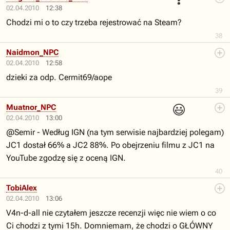
❓
02.04.2010
12:38
Chodzi mi o to czy trzeba rejestrować na Steam?
38
Naidmon_NPC
02.04.2010
12:58
dzieki za odp. Cermit69/aope
39
😃
Muatnor_NPC
02.04.2010
13:00
@Semir - Według IGN (na tym serwisie najbardziej polegam)
JC1 dostał 66% a JC2 88%. Po obejrzeniu filmu z JC1 na
YouTube zgodzę się z oceną IGN.
40
TobiAlex
02.04.2010
13:06
V4n-d-all nie czytałem jeszcze recenzji więc nie wiem o co
Ci chodzi z tymi 15h. Domniemam, że chodzi o GŁÓWNY