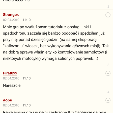
2
Stranger.
02.04.2010
11:10
Mnie gra po wydłużonym tutorialu z obsługi linki i
spadochronu zaczęła się bardzo podobać i spędziłem już
przy niej ponad dziesięć godzin (na samej eksploracji i
"zaliczaniu" wiosek, bez wykonywania głównych misji). Tak
na dobrą sprawę właśnie tylko kontrolowanie samolotów (i
niektórych motocykli) wymaga solidnych poprawek. :)
3
Pirat099
02.04.2010
11:10
Nareszcie
4
aope
02.04.2010
11:10
Rewelacyjna gra i w pełni zasłużone 8 :) Osobiście dałbym