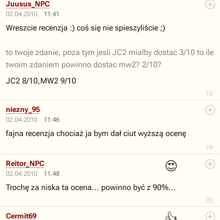
Juusus_NPC
02.04.2010
11:41
Wreszcie recenzja :) coś się nie spieszyliście ;)
to twoje zdanie, poza tym jesli JC2 mialby dostac 3/10 to ile
twoim zdaniem powinno dostac mw2? 2/10?
JC2 8/10,MW2 9/10
18
niezny_95
02.04.2010
11:46
fajna recenzja chociaż ja bym dał ciut wyższą ocenę
19
😍
Reitor_NPC
02.04.2010
11:48
Trochę za niska ta ocena... powinno być z 90%...
20
👍
Cermit69