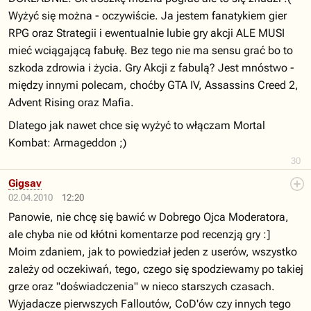
Wyżyć się można - oczywiście. Ja jestem fanatykiem gier
RPG oraz Strategii i ewentualnie lubie gry akcji ALE MUSI
mieć wciągającą fabułę. Bez tego nie ma sensu grać bo to
szkoda zdrowia i życia. Gry Akcji z fabulą? Jest mnóstwo -
między innymi polecam, choćby GTA IV, Assassins Creed 2,
Advent Rising oraz Mafia.
Dlatego jak nawet chce się wyżyć to włączam Mortal
Kombat: Armageddon ;)
30
Gigsav
02.04.2010
12:20
Panowie, nie chcę się bawić w Dobrego Ojca Moderatora,
ale chyba nie od kłótni komentarze pod recenzją gry :]
Moim zdaniem, jak to powiedział jeden z userów, wszystko
zależy od oczekiwań, tego, czego się spodziewamy po takiej
grze oraz "doświadczenia" w nieco starszych czasach.
Wyjadacze pierwszych Falloutów, CoD'ów czy innych tego