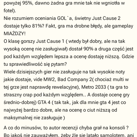
powyżej 95%, dawno żadna gra mnie tak nie wgniotła w
fotel).
Nie rozumiem oceniania GOL`a, świetny Just Cause 2
dostaje tylko 81%? Fakt, gra ma drobne błędy, ale gameplay
MIAŻDZY!
O klasę gorszy Just Cause 1 ( wtedy był dobry, ale na tak
wysoką ocenę nie zasługiwał) dostał 90% a druga część jest
pod każdym względem lepsza a ocenę dostaję niższą. Gdzie
tu sprawiedliwość się pytam?
Wiele dzisiejszych gier nie zasługuje na tak wysokie noty
jakie dostaje, vide MW2, Bad Company 2( chociaż multi w
tej grze jest naprawdę rewelacyjne), Metro 2033 ( ta gra to
straszny crap pod każdym względem.. A dostaje ocenę gry
średnio-dobrej) GTA 4 ( tak tak, jak dla mnie gta 4 jest co
najwyżej bardzo dobre, ale na ocenę o ciut niższą od
maksymalnej nie zasługuje )
A co do minusów, to autor recenzji chyba grał na konsoli ?
Bo jakoś nie zauważyłem, żeby źle się latało samolotem, ani