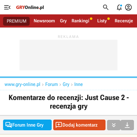




Newsroom
Gry
Rankingi
Listy
Recenzje
PREMIUM
www.gry-online.pl
Forum
Gry
Inne



Komentarze do recenzji: Just Cause 2 -
recenzja gry




Forum Inne Gry
Dodaj komentarz