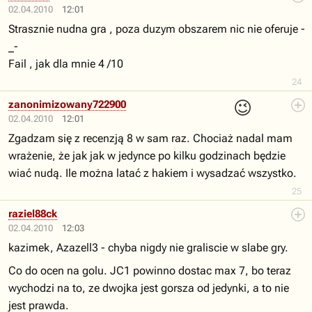
02.04.2010
12:01
Strasznie nudna gra , poza duzym obszarem nic nie oferuje -
_-
Fail , jak dla mnie 4 /10
24
😉
zanonimizowany722900
02.04.2010
12:01
Zgadzam się z recenzją 8 w sam raz. Chociaż nadal mam
wrażenie, że jak jak w jedynce po kilku godzinach będzie
wiać nudą. Ile można latać z hakiem i wysadzać wszystko.
25
raziel88ck
02.04.2010
12:03
kazimek, Azazell3 - chyba nigdy nie graliscie w slabe gry.
Co do ocen na golu. JC1 powinno dostac max 7, bo teraz
wychodzi na to, ze dwojka jest gorsza od jedynki, a to nie
jest prawda.