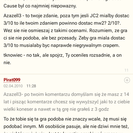
Cause byl co najmniej niepowazny.
Azazell3 - to twoje zdanie, poza tym jesli JC2 mialby dostac
3/10 to ile twoim zdaniem powinno dostac mw2? 2/10?.
Wez sie nie osmieszaj z takimi ocenami. Rozumiem, ze gra
ci sie nie podoba, ale bez przesady. Zeby gra miala dostac
3/10 to musialaby byc naprawde niegrywalnym crapem.
tknowiec - no tak, ale spojrz, Ty oceniles rozsadnie, a on
nie.
11
Pirat099
02.04.2010
11:28
Azazell3- po twoim komentarzu domyślam się że masz z 14
lat i pisząc komentarze chcesz się wywyższyć jaki to z ciebie
wielki koneser a nawet w tą grę nie grałeś z 3 godz
To że tobie się ta gra podoba nie znaczy wcale, żę musi się
podobać innym. Mi osobiście pasuje, ale nie dziwi mnie też,