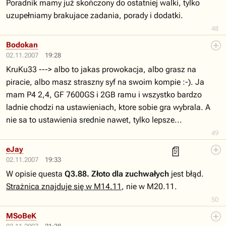
Poradnik mamy już skończony do ostatniej walki, tylko
uzupełniamy brakujace zadania, porady i dodatki.
48
Bodokan
02.11.2007
19:28
KruKu33 ---> albo to jakas prowokacja, albo grasz na
piracie, albo masz straszny syf na swoim kompie :-). Ja
mam P4 2,4, GF 7600GS i 2GB ramu i wszystko bardzo
ladnie chodzi na ustawieniach, ktore sobie gra wybrala. A
nie sa to ustawienia srednie nawet, tylko lepsze...
49
📄
eJay
02.11.2007
19:33
W opisie questa
Q3.88. Złoto dla zuchwałych
jest błąd.
Strażnica znajduje się w M14.11
, nie w M20.11.
50
MSoBeK