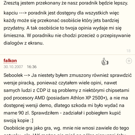
Zresztą jestem przekonany że nasz poradnik będzie lepszy.
kapciu ---> poradnik jest dostępny dla wszystkich więc
każdy może się przekonać osobiście który jets bardziej
przydatny. A tak osobiście to twoja opinia wydaje mi się
śmieszna. W poradniku nie chodzi przecież o przepisywanie
dialogów z ekranu.
18
👍
falkon
30.10.2007
16:36
Seboolek --> Ja niestety byłem zmuszony również sprawdzić
wersje piracką, ponieważ czytałem wiele opini, nawet
samych ludzi z CDP iż są problemy z niektórymi chipsetami
pod procesory AMD (posiadam Athlon XP 2500+), a nie ma
dostępnej wersji demo, dlatego szkoda mi było wydać na
marne 90 zl. Sprawdziłem - zadziałał i pobiegłem kupić
swoją kopie :]
Osobiście gra jako gra, wg. mnie nie wnosi zawiele do tego