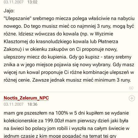
03.11.2007
13:02
Jajo:
"Ulepszanie" srebrnego miecza polega właściwie na nabyciu
nowego. Do tego musisz mieć co najmniej 3 runy, mogą być
różne. Idziesz wówczas do kowala (np. w Wyzimie
Klasztornej do krasnoludzkiego kowala lub Płatnerza
Zakonu) i w okienku zakupów on Ci proponuje nowy,
ulepszony miecz do kupienia. Gdy go kupisz - stary srebrny
znika a w jego miejsce pojawia się nowy wybrany. Gdy masz
więcej run kowal proponuje Ci różne kombinacje ulepszeń w
różnej cenie. Zawsze jednak musisz mieć minimum 3 runy.
60
Noctis_Zelerum_NPC
03.11.2007
18:36
mam gre pszeszłem na 100% w 5 dni kupiłem se wydanie
kolekcionerskie za 199.00zł mam pierwszy dzień jaki była
na świeci bo polacy jom robili i wyszła na całym świecie w
jednym czasie z kim moge pogadać na temat tej gry