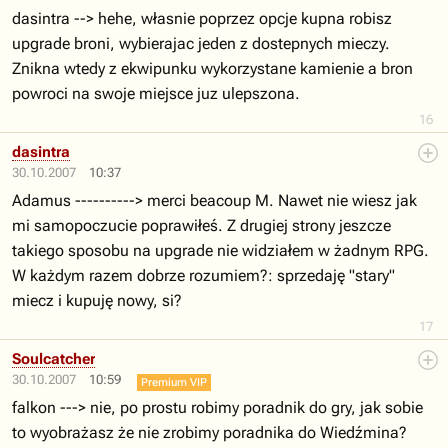
dasintra --> hehe, własnie poprzez opcje kupna robisz
upgrade broni, wybierajac jeden z dostepnych mieczy.
Znikna wtedy z ekwipunku wykorzystane kamienie a bron
powroci na swoje miejsce juz ulepszona.
16
dasintra
30.10.2007
10:37
Adamus ----------> merci beacoup M. Nawet nie wiesz jak
mi samopoczucie poprawiłeś. Z drugiej strony jeszcze
takiego sposobu na upgrade nie widziałem w żadnym RPG.
W każdym razem dobrze rozumiem?: sprzedaję "stary"
miecz i kupuję nowy, si?
17
Soulcatcher
30.10.2007
10:59
Premium VIP
falkon ---> nie, po prostu robimy poradnik do gry, jak sobie
to wyobrażasz że nie zrobimy poradnika do Wiedźmina?