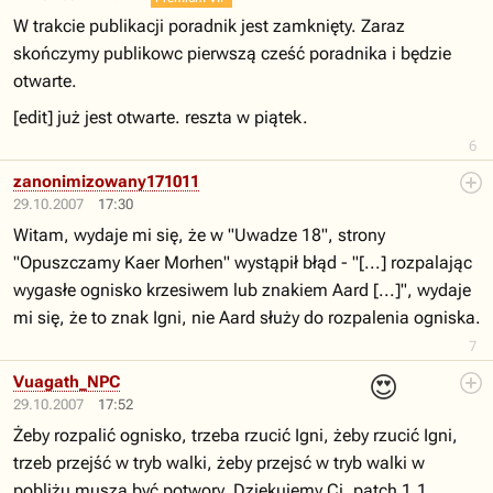
W trakcie publikacji poradnik jest zamknięty. Zaraz
skończymy publikowc pierwszą cześć poradnika i będzie
otwarte.
[edit] już jest otwarte. reszta w piątek.
6
zanonimizowany171011
29.10.2007
17:30
Witam, wydaje mi się, że w "Uwadze 18", strony
"Opuszczamy Kaer Morhen" wystąpił błąd - "[...] rozpalając
wygasłe ognisko krzesiwem lub znakiem Aard [...]", wydaje
mi się, że to znak Igni, nie Aard służy do rozpalenia ogniska.
7
😍
Vuagath_NPC
29.10.2007
17:52
Żeby rozpalić ognisko, trzeba rzucić Igni, żeby rzucić Igni,
trzeb przejść w tryb walki, żeby przejsć w tryb walki w
pobliżu muszą być potwory. Dziękujemy Ci, patch 1.1