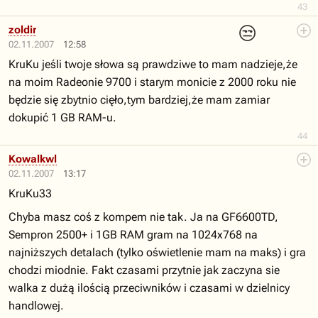
43
😒
zoldir
02.11.2007
12:58
KruKu jeśli twoje słowa są prawdziwe to mam nadzieje,że
na moim Radeonie 9700 i starym monicie z 2000 roku nie
będzie się zbytnio cięło,tym bardziej,że mam zamiar
dokupić 1 GB RAM-u.
44
Kowalkwl
02.11.2007
13:17
KruKu33
Chyba masz coś z kompem nie tak. Ja na GF6600TD,
Sempron 2500+ i 1GB RAM gram na 1024x768 na
najniższych detalach (tylko oświetlenie mam na maks) i gra
chodzi miodnie. Fakt czasami przytnie jak zaczyna sie
walka z dużą ilością przeciwników i czasami w dzielnicy
handlowej.