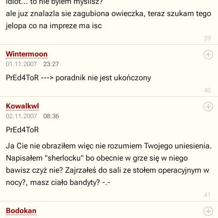
idiot... to nie bylem myslisz?
ale juz znalazla sie zagubiona owieczka, teraz szukam tego
jelopa co na impreze ma isc
39
Wintermoon
01.11.2007
23:27
PrEd4ToR ---> poradnik nie jest ukończony
40
Kowalkwl
02.11.2007
08:36
PrEd4ToR
Ja Cie nie obraziłem więc nie rozumiem Twojego uniesienia.
Napisałem "sherlocku" bo obecnie w grze się w niego
bawisz czyż nie? Zajrzałeś do sali ze stołem operacyjnym w
nocy?, masz ciało bandyty? -.-
41
Bodokan