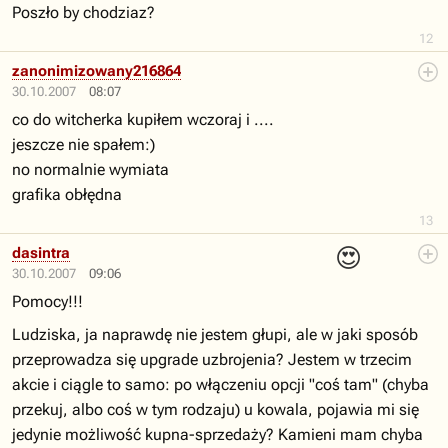
Poszło by chodziaz?
12
zanonimizowany216864
30.10.2007
08:07
co do witcherka kupiłem wczoraj i ....
jeszcze nie spałem:)
no normalnie wymiata
grafika obłędna
13
😍
dasintra
30.10.2007
09:06
Pomocy!!!
Ludziska, ja naprawdę nie jestem głupi, ale w jaki sposób
przeprowadza się upgrade uzbrojenia? Jestem w trzecim
akcie i ciągle to samo: po włączeniu opcji "coś tam" (chyba
przekuj, albo coś w tym rodzaju) u kowala, pojawia mi się
jedynie możliwość kupna-sprzedaży? Kamieni mam chyba