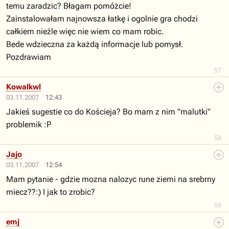
temu zaradzic? Błagam pomóżcie!
Zainstalowałam najnowsza łatkę i ogolnie gra chodzi
całkiem nieźle więc nie wiem co mam robic.
Bede wdzieczna za każdą informacje lub pomysł.
Pozdrawiam
57
Kowalkwl
03.11.2007
12:43
Jakieś sugestie co do Kościeja? Bo mam z nim "malutki"
problemik :P
58
Jajo
03.11.2007
12:54
Mam pytanie - gdzie mozna nalozyc rune ziemi na srebrny
miecz??:) I jak to zrobic?
59
emj