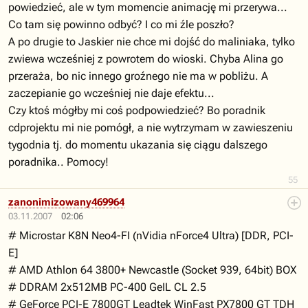
powiedzieć, ale w tym momencie animację mi przerywa...
Co tam się powinno odbyć? I co mi źle poszło?
A po drugie to Jaskier nie chce mi dojść do maliniaka, tylko
zwiewa wcześniej z powrotem do wioski. Chyba Alina go
przeraża, bo nic innego groźnego nie ma w pobliżu. A
zaczepianie go wcześniej nie daje efektu...
Czy ktoś mógłby mi coś podpowiedzieć? Bo poradnik
cdprojektu mi nie pomógł, a nie wytrzymam w zawieszeniu
tygodnia tj. do momentu ukazania się ciągu dalszego
poradnika.. Pomocy!
55
zanonimizowany469964
03.11.2007
02:06
# Microstar K8N Neo4-FI (nVidia nForce4 Ultra) [DDR, PCI-
E]
# AMD Athlon 64 3800+ Newcastle (Socket 939, 64bit) BOX
# DDRAM 2x512MB PC-400 GeIL CL 2.5
# GeForce PCI-E 7800GT Leadtek WinFast PX7800 GT TDH