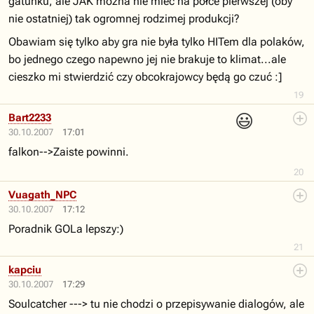
gatunku, ale JAK można nie mieć na półce pierwszej (oby
nie ostatniej) tak ogromnej rodzimej produkcji?
Obawiam się tylko aby gra nie była tylko HITem dla polaków,
bo jednego czego napewno jej nie brakuje to klimat...ale
cieszko mi stwierdzić czy obcokrajowcy będą go czuć :]
19
😃
Bart2233
30.10.2007
17:01
falkon-->Zaiste powinni.
20
Vuagath_NPC
30.10.2007
17:12
Poradnik GOLa lepszy:)
21
kapciu
30.10.2007
17:29
Soulcatcher ---> tu nie chodzi o przepisywanie dialogów, ale