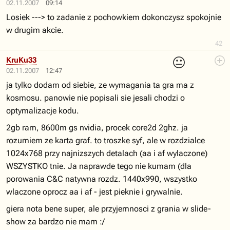
02.11.2007
09:14
Losiek ---> to zadanie z pochowkiem dokonczysz spokojnie
w drugim akcie.
42
😐
KruKu33
02.11.2007
12:47
ja tylko dodam od siebie, ze wymagania ta gra ma z
kosmosu. panowie nie popisali sie jesali chodzi o
optymalizacje kodu.
2gb ram, 8600m gs nvidia, procek core2d 2ghz. ja
rozumiem ze karta graf. to troszke syf, ale w rozdzialce
1024x768 przy najnizszych detalach (aa i af wylaczone)
WSZYSTKO tnie. Ja naprawde tego nie kumam (dla
porowania C&C natywna rozdz. 1440x990, wszystko
wlaczone oprocz aa i af - jest pieknie i grywalnie.
giera nota bene super, ale przyjemnosci z grania w slide-
show za bardzo nie mam :/