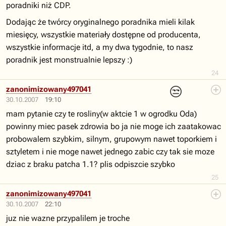
poradniki niż CDP.
Dodając że twórcy oryginalnego poradnika mieli kilak
miesięcy, wszystkie materiały dostępne od producenta,
wszystkie informacje itd, a my dwa tygodnie, to nasz
poradnik jest monstrualnie lepszy :)
24
😒
zanonimizowany497041
30.10.2007
19:10
mam pytanie czy te rosliny(w aktcie 1 w ogrodku Oda)
powinny miec pasek zdrowia bo ja nie moge ich zaatakowac
probowalem szybkim, silnym, grupowym nawet toporkiem i
sztyletem i nie moge nawet jednego zabic czy tak sie moze
dziac z braku patcha 1.1? plis odpiszcie szybko
25
zanonimizowany497041
30.10.2007
22:10
juz nie wazne przypalilem je troche