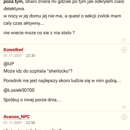
poza tym,
Shani znikla mi gdzies po tym jak odkrylem cialo
detektywa.
w nocy w jej domu jej nie ma, a quest o sekcji zwlok mam
caly czas aktywny...
nie wiecie moze co sie z nia stalo ?
37
Kowalkwl
01.11.2007
22:30
@UP
Może idz do szpitala "sherlocku"?
Poradnik nie jest najlepszy skoro ludzie się w nim gubią...
@Losiek00700
Spróbuj o innej porze dnia...
38
Acanos_NPC
01.11.2007
22:56