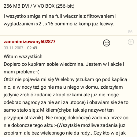
256 MB DVI / VIVO BOX (256-bit)
I wszystko smiga mi na full wlacznie z filtrowaniem i
wygladzaniem x2 , x16 pomimo iz komp juz leciwy.
56
😒
zanonimizowany502877
03.11.2007
02:49
Witam wszystkich
Dopiero co kupiłam sobie wiedźmina. Jestem w I akcie i
mam problem:-(
Otóż nie pojawia mi się Wielebny (szukam go pod kaplicą i
nic, a w nocy też go nie ma u niego w domu, zdarzyłam
jedynie zrobić zadanie z kapliczkami ale juz nie moge
odebrac nagrody za nie ani za utopce) i obawiam sie że to
samo stało się z Mikilem(chyba tak się nazywał ten
przygłupi straznik). Nie mogę dokończyć zadania przez co
nie dokoncze tego aktu:-(Wszytskie możliwe zadania juz
zrobiłam ale bez wielebnego nie da rady...Czy kto wie jak