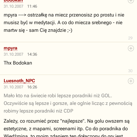
Bodokan
31.10.2007
11:46
mpyra ---> ostrzałkę na miecz przenosisz po prostu i nie
musisz być w medytacji. A co do miecza srebnego - nie
martw się - sam Cię znajdzie ;-)
29
mpyra
31.10.2007
14:36
Thx Bodokan
30
Luesnoth_NPC
31.10.2007
16:26
Mało kto na świecie robi lepsze poradniki niż GOL.
Oczywiście są lepsze i gorsze, ale oglnie licząc z pewnością
robimy lepsze poradniki niż CDP
Zależy, co rozumieć przez "najlepsze". Na golu owszem są
estetyczne, z mapami, screenami itp. Co do poradnika do
Wiedźmina, to moim zdaniem ten dołączony do gry jest