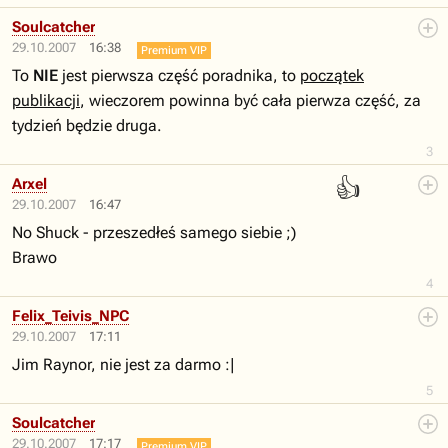
Soulcatcher
29.10.2007
16:38
Premium VIP
To
NIE
jest pierwsza część poradnika, to
początek
publikacji
, wieczorem powinna być cała pierwza część, za
tydzień będzie druga.
3
👍
Arxel
29.10.2007
16:47
No Shuck - przeszedłeś samego siebie ;)
Brawo
4
Felix_Teivis_NPC
29.10.2007
17:11
Jim Raynor, nie jest za darmo :|
5
Soulcatcher
29.10.2007
17:17
Premium VIP