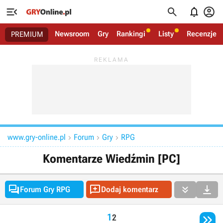




Newsroom
Gry
Rankingi
Listy
Recenzje
PREMIUM
www.gry-online.pl
Forum
Gry
RPG



Komentarze Wiedźmin [PC]




Forum Gry RPG
Dodaj komentarz

1
2