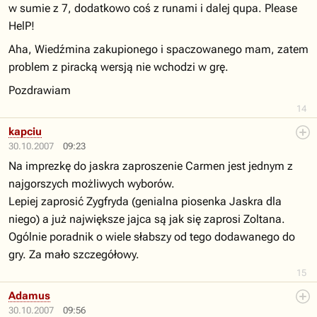
w sumie z 7, dodatkowo coś z runami i dalej qupa. Please
HelP!
Aha, Wiedźmina zakupionego i spaczowanego mam, zatem
problem z piracką wersją nie wchodzi w grę.
Pozdrawiam
14
kapciu
30.10.2007
09:23
Na imprezkę do jaskra zaproszenie Carmen jest jednym z
najgorszych możliwych wyborów.
Lepiej zaprosić Zygfryda (genialna piosenka Jaskra dla
niego) a już największe jajca są jak się zaprosi Zoltana.
Ogólnie poradnik o wiele słabszy od tego dodawanego do
gry. Za mało szczegółowy.
15
Adamus
30.10.2007
09:56