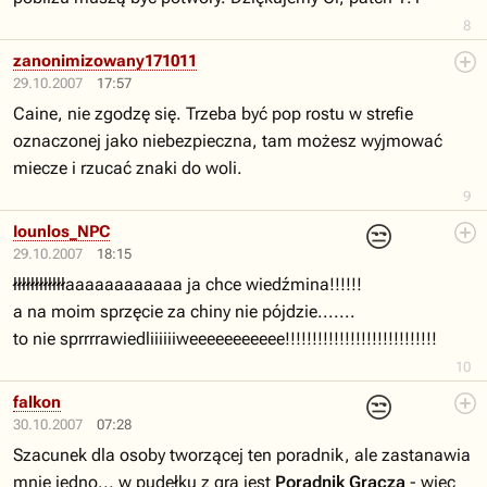
8
zanonimizowany171011
29.10.2007
17:57
Caine, nie zgodzę się. Trzeba być pop rostu w strefie
oznaczonej jako niebezpieczna, tam możesz wyjmować
miecze i rzucać znaki do woli.
9
😒
Iounlos_NPC
29.10.2007
18:15
łłłłłłłłłłłłaaaaaaaaaaaa ja chce wiedźmina!!!!!!
a na moim sprzęcie za chiny nie pójdzie.......
to nie sprrrrawiedliiiiiiweeeeeeeeeee!!!!!!!!!!!!!!!!!!!!!!!!!!!!
10
😒
falkon
30.10.2007
07:28
Szacunek dla osoby tworzącej ten poradnik, ale zastanawia
mnie jedno... w pudełku z grą jest
Poradnik Gracza
- wiec