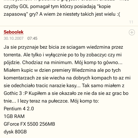
czyżby GOL pomagał tym którzy posiadają "kopie
zapasową" gry? A wiem że niestety takich jest wielu :(
11
Seboolek
30.10.2007
07:45
Ja sie przyznaje bez bicia ze sciagam wiedzmina przez
torrenta. Ale tylko i wyłącznie po to by zobaczyc czy mi
pójdzie. Chodziaz na minimum. Mój komp to gówno...
Miałem kupic w dzien premiery Wiedzmina ale po tych
komentarzach ze sie wiecha na dobrych kompach to az mi
sie odechciało tracic narazie kasy... Tak samo miałem z
Gothic 3 :P Kupiłem a sie okazało ze nie da sie az grac bo
tnie... I lezy teraz na pułeczce. Mój komp to:
Pentium 4 2.0
1GB RAM
GForce FX 5500 256MB
dysk 80GB