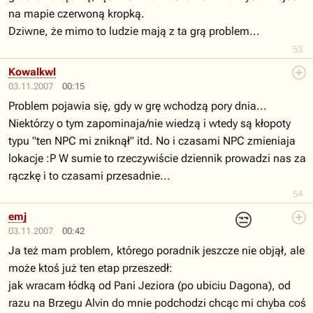
na mapie czerwoną kropką.
Dziwne, że mimo to ludzie mają z ta grą problem...
53
Kowalkwl
03.11.2007
00:15
Problem pojawia się, gdy w grę wchodzą pory dnia...
Niektórzy o tym zapominaja/nie wiedzą i wtedy są kłopoty
typu "ten NPC mi zniknął" itd. No i czasami NPC zmieniaja
lokacje :P W sumie to rzeczywiście dziennik prowadzi nas za
rączkę i to czasami przesadnie...
54
😒
emj
03.11.2007
00:42
Ja też mam problem, którego poradnik jeszcze nie objął, ale
może ktoś już ten etap przeszedł:
jak wracam łódką od Pani Jeziora (po ubiciu Dagona), od
razu na Brzegu Alvin do mnie podchodzi chcąc mi chyba coś