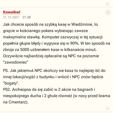
32
Kowalkwl
31.10.2007
21:38
Jak chcecie sposób na szybką kasę w Wiedźminie, to
grajcie w kościanego pokera wybierając zawsze
maksymalna stawkę. Komputer zazwyczaj w tej sytuacji
popełnia głupie błędy i wygrywa się w 90%. W ten sposób na
zbroje za 5000 uzbierałem kase w kilkanaście minut.
Oczywiście najbardziej opłacalne są NPC na poziomie
"zawodowiec"
PS. Jak jakiemuś NPC skończy sie kasa to najlepiej iść do
innej lokacji/wyjść z budynku i wrócić i NPC znów będzie
"bogaty".
PS2. Archeopsa da się zabić w 2 akcie na bagnach i
niespokojnego ducha i 2 ghule również (w nocy przed brama
na Cmentarz).
33