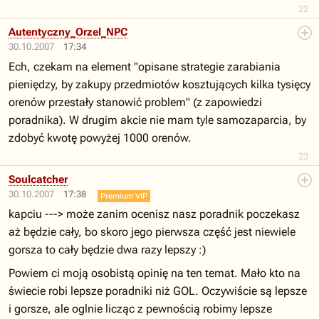
22
Autentyczny_Orzel_NPC
30.10.2007
17:34
Ech, czekam na element "opisane strategie zarabiania
pieniędzy, by zakupy przedmiotów kosztujących kilka tysięcy
orenów przestały stanowić problem" (z zapowiedzi
poradnika). W drugim akcie nie mam tyle samozaparcia, by
zdobyć kwotę powyżej 1000 orenów.
23
Soulcatcher
30.10.2007
17:38
Premium VIP
kapciu ---> może zanim ocenisz nasz poradnik poczekasz
aż będzie cały, bo skoro jego pierwsza część jest niewiele
gorsza to cały będzie dwa razy lepszy :)
Powiem ci moją osobistą opinię na ten temat. Mało kto na
świecie robi lepsze poradniki niż GOL. Oczywiście są lepsze
i gorsze, ale oglnie licząc z pewnością robimy lepsze