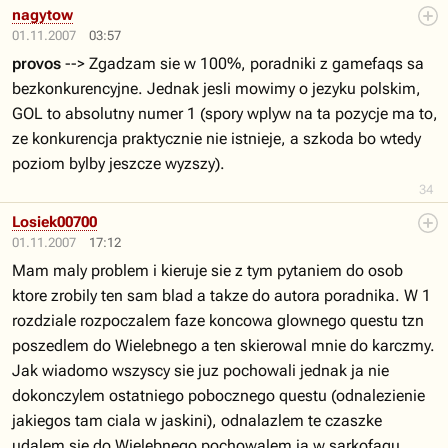
nagytow
01.11.2007
03:57
provos
--> Zgadzam sie w 100%, poradniki z gamefaqs sa
bezkonkurencyjne. Jednak jesli mowimy o jezyku polskim,
GOL to absolutny numer 1 (spory wplyw na ta pozycje ma to,
ze konkurencja praktycznie nie istnieje, a szkoda bo wtedy
poziom bylby jeszcze wyzszy).
34
Losiek00700
01.11.2007
17:12
Mam maly problem i kieruje sie z tym pytaniem do osob
ktore zrobily ten sam blad a takze do autora poradnika. W 1
rozdziale rozpoczalem faze koncowa glownego questu tzn
poszedlem do Wielebnego a ten skierowal mnie do karczmy.
Jak wiadomo wszyscy sie juz pochowali jednak ja nie
dokonczylem ostatniego pobocznego questu (odnalezienie
jakiegos tam ciala w jaskini), odnalazlem te czaszke
udalem sie do Wielebnego pochowalem ja w sarkofagu