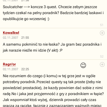
02.11.2007
21:38
Soulcatcher ---> koncze 3 quest. Chcecie zebym jeszcze
tydzien czekal na pelny poradnik? Badzcie bardziej laskawi i
opublikujcie go wczesniej :)
51
Kowalkwl
02.11.2007
21:55
A samemu pokminić to nie łaska? Ja gram bez poradnika i
jak narazie nieźle mi idzie (V akt) :P
52
😉
Ragn'or
02.11.2007
22:25
Nie rozumiem do czego (i komu) w tej grze jest w ogóle
potrzebny poradnik.Przecież questy są tak proste (żeby nie
powiedzieć prostackie), że kazdy powinien dać sobie z nimi
radę.No i jaka jest przyjemność z gry z poradnikiem w łapie?
Jak wspomniał ktoś wyżej, dziennik prowadzi cały czas
gracza za rączkę, łącznie z zaznaczaniem ważnych miejsc