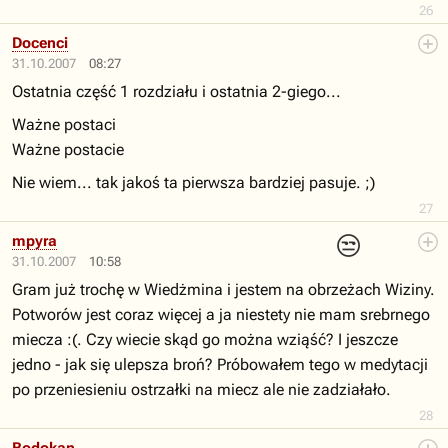
26
Docenci
31.10.2007
08:27
Ostatnia część 1 rozdziału i ostatnia 2-giego...
Ważne postaci
Ważne postacie
Nie wiem... tak jakoś ta pierwsza bardziej pasuje. ;)
27
😒
mpyra
31.10.2007
10:58
Gram już trochę w Wiedżmina i jestem na obrzeżach Wiziny.
Potworów jest coraz więcej a ja niestety nie mam srebrnego
miecza :(. Czy wiecie skąd go można wziąść? I jeszcze
jedno - jak się ulepsza broń? Próbowałem tego w medytacji
po przeniesieniu ostrzałki na miecz ale nie zadziałało.
28