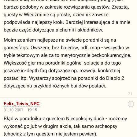
bardzo podobny w zakresie rozwiązania questów. Zresztą,
questy w Wiedźminie są proste, dziennik zawsze
podpowiada najlepszy krok. Bardziej interesująca dla mnie
będzie część dotycząca alchemii i składników.
Moim zdaniem najlepsze na świecie poradniki są na
gamesfaqs. Owszem, bez bajerów, pdf, map - wszystko w
trybie tekstowym ale za to merytorycznie bezkonkurencyjne.
Większość gier ma poradniki ogólne, solucje a do tego
jeszcze in-depth faq dotyczące np. rozwoju konkretnej
postaci itp. Wystarczy spojrzeć na poradniki do Diablo 2
dotyczące na przykład różnych buildów postaci.
31
Felix_Teivis_NPC
31.10.2007
19:15
Błąd w poradniku z questem Niespokojny duch - możemy
wykonać go już w drugim akcie, tak samo archeopsy
(chociaż z tym questem nie jestem pewien).