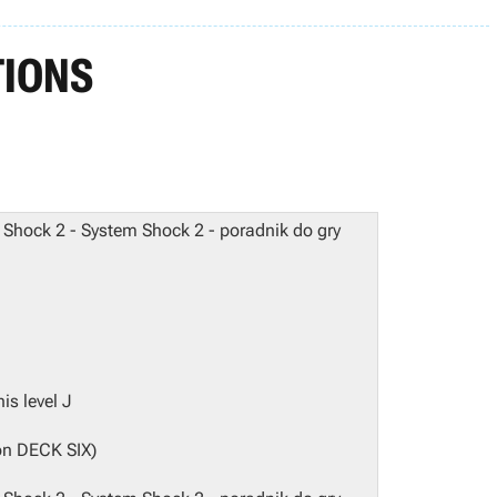
TIONS
is level
J
on DECK SIX)