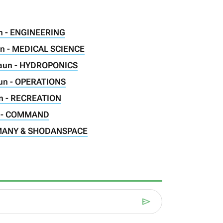
n - ENGINEERING
un - MEDICAL SCIENCE
raun - HYDROPONICS
aun - OPERATIONS
un - RECREATION
un - COMMAND
E MANY & SHODANSPACE
