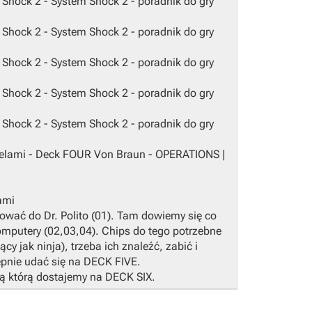
ami
rować do Dr. Polito (01). Tam dowiemy się co
mputery (02,03,04). Chips do tego potrzebne
y jak ninja), trzeba ich znaleźć, zabić i
ępnie udać się na DECK FIVE.
ją którą dostajemy na DECK SIX.