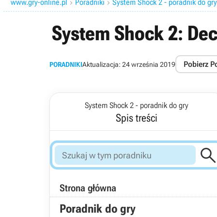
www.gry-online.pl
Poradniki
System Shock 2 - poradnik do gry


System Shock 2: De
Pobierz P
PORADNIKI
Aktualizacja:
24 września 2019
System Shock 2 - poradnik do gry
Spis treści
Strona główna
Poradnik do gry