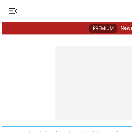

New
PREMIUM