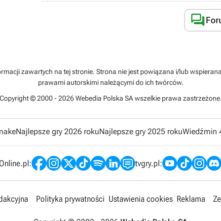

For
rmacji zawartych na tej stronie. Strona nie jest powiązana i/lub wspiera
prawami autorskimi należącymi do ich twórców.
Copyright © 2000 - 2026 Webedia Polska SA wszelkie prawa zastrzeżone
emake
Najlepsze gry 2026 roku
Najlepsze gry 2025 roku
Wiedźmin 
nline.pl:
tvgry.pl:
edakcyjna
Polityka prywatności
Ustawienia cookies
Reklama
Ze