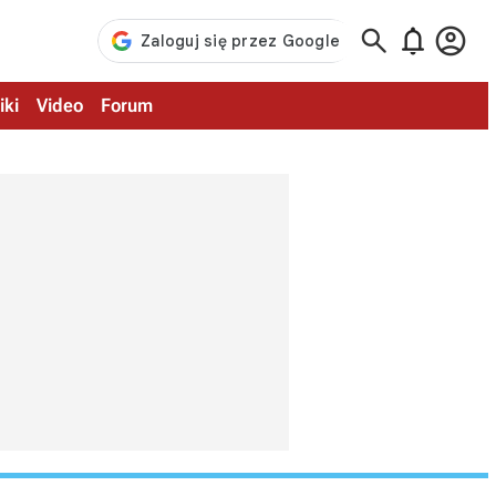



iki
Video
Forum