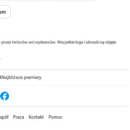
um
na przez twórców ani wydawców. Wszystkie loga i obrazki są objęte
.
4
Najbliższe premiery
spół
Praca
Kontakt
Pomoc