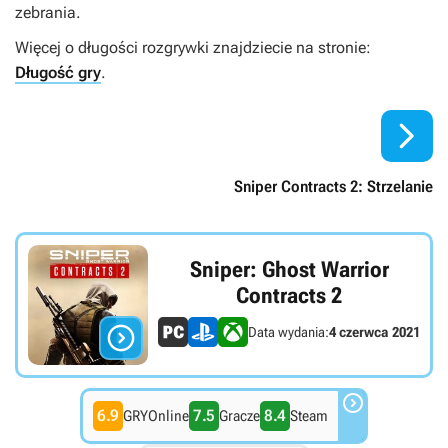
zebrania.
Więcej o długości rozgrywki znajdziecie na stronie:
Długość gry
.

Sniper Contracts 2: Strzelanie
Sniper: Ghost Warrior
Contracts 2

Data wydania:
4 czerwca 2021

6.9
7.5
8.4
GRYOnline
Gracze
Steam