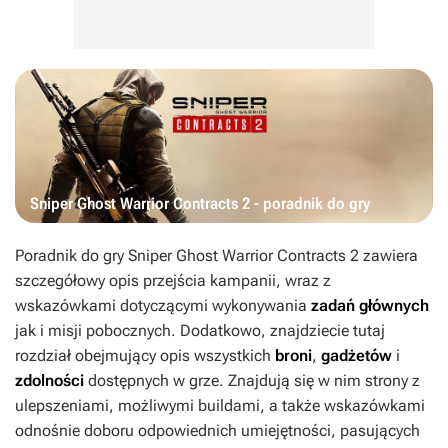
Sniper Ghost Warrior Contracts 2 - poradnik do gry
Poradnik do gry
Sniper Ghost Warrior Contracts 2
zawiera
szczegółowy opis przejścia kampanii, wraz z
wskazówkami dotyczącymi wykonywania
zadań głównych
jak i misji pobocznych. Dodatkowo, znajdziecie tutaj
rozdział obejmujący opis wszystkich
broni
,
gadżetów
i
zdolności
dostępnych w grze. Znajdują się w nim strony z
ulepszeniami, możliwymi buildami, a także wskazówkami
odnośnie doboru odpowiednich umiejętności, pasujących