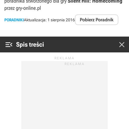
poradnika stworzonego dla gry
Silent Hill: Homecoming
przez gry-online.pl
Pobierz Poradnik
PORADNIKI
Aktualizacja:
1 sierpnia 2016


Spis treści