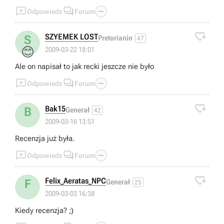



Odpowiedz
Forum

SZYEMEK LOST
S
Pretorianin
47
😊
2009-03-22 18:01
Ale on napisał to jak recki jeszcze nie było



Odpowiedz
Forum

Bak15
B
Generał
42
2009-03-16 13:51
Recenzja już była.



Odpowiedz
Forum

Felix_Aeratas_NPC
F
Generał
25
2009-03-03 16:38
Kiedy recenzja? ;)