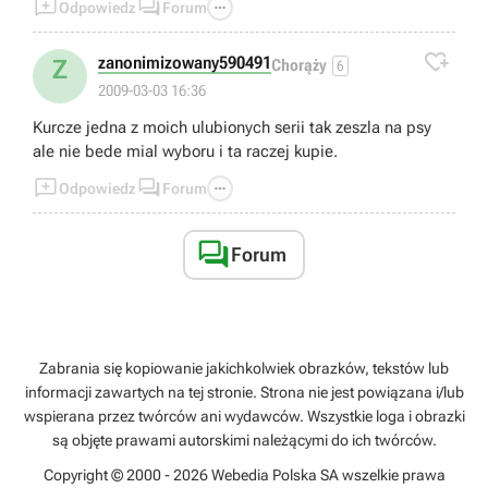



Odpowiedz
Forum

zanonimizowany590491
Z
Chorąży
6
2009-03-03 16:36
Kurcze jedna z moich ulubionych serii tak zeszla na psy
ale nie bede mial wyboru i ta raczej kupie.



Odpowiedz
Forum

Forum
Zabrania się kopiowanie jakichkolwiek obrazków, tekstów lub
informacji zawartych na tej stronie. Strona nie jest powiązana i/lub
wspierana przez twórców ani wydawców. Wszystkie loga i obrazki
są objęte prawami autorskimi należącymi do ich twórców.
Copyright © 2000 - 2026 Webedia Polska SA wszelkie prawa