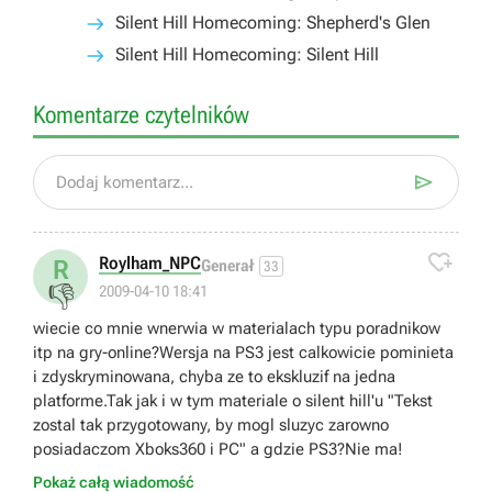
Silent Hill Homecoming: Shepherd's Glen
Silent Hill Homecoming: Silent Hill
Komentarze czytelników

Dodaj komentarz...

Roylham_NPC
R
Generał
33
👎
2009-04-10 18:41
wiecie co mnie wnerwia w materialach typu poradnikow
itp na gry-online?Wersja na PS3 jest calkowicie pominieta
i zdyskryminowana, chyba ze to ekskluzif na jedna
platforme.Tak jak i w tym materiale o silent hill'u "Tekst
zostal tak przygotowany, by mogl sluzyc zarowno
posiadaczom Xboks360 i PC" a gdzie PS3?Nie ma!
Pokaż całą wiadomość