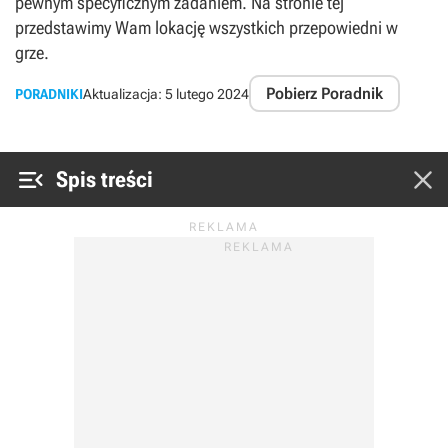
pewnym specyficznym zadaniem. Na stronie tej
przedstawimy Wam lokację wszystkich przepowiedni w
grze.
Pobierz Poradnik
PORADNIKI
Aktualizacja:
5 lutego 2024


Spis treści