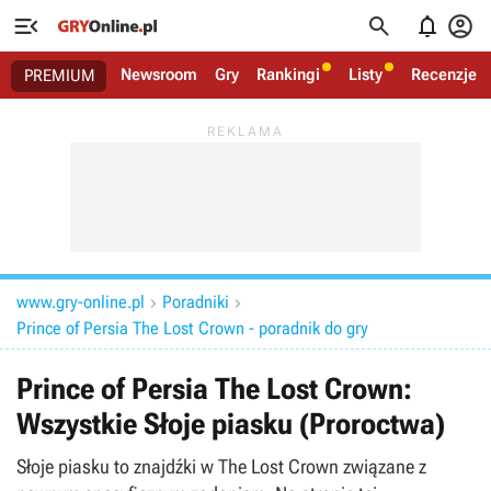




Newsroom
Gry
Rankingi
Listy
Recenzje
PREMIUM
www.gry-online.pl
Poradniki


Prince of Persia The Lost Crown - poradnik do gry
Prince of Persia The Lost Crown:
Wszystkie Słoje piasku (Proroctwa)
Słoje piasku to znajdźki w The Lost Crown związane z