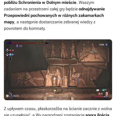
pobliżu Schronienia w Dolnym mieście
. Waszym
zadaniem na przestrzeni całej gry będzie
odnajdywanie
Przepowiedni pochowanych w różnych zakamarkach
mapy
, a następnie dostarczanie zebranej wiedzy z
powrotem do komnaty.
Z upływem czasu, płaskorzeźba na ścianie zacznie z wolna
się uzupełniać, a Wy nagrodzeni zostaniecie
sporą ilością