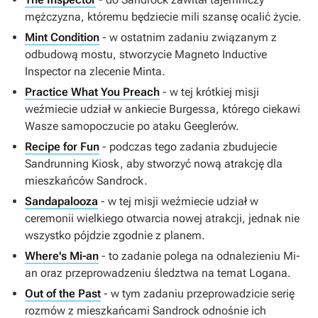
mężczyzna, któremu będziecie mili szansę ocalić życie.
Mint Condition
- w ostatnim zadaniu związanym z
odbudową mostu, stworzycie Magneto Inductive
Inspector na zlecenie Minta.
Practice What You Preach
- w tej krótkiej misji
weźmiecie udział w ankiecie Burgessa, którego ciekawi
Wasze samopoczucie po ataku Geeglerów.
Recipe for Fun
- podczas tego zadania zbudujecie
Sandrunning Kiosk, aby stworzyć nową atrakcję dla
mieszkańców Sandrock.
Sandapalooza
- w tej misji weźmiecie udział w
ceremonii wielkiego otwarcia nowej atrakcji, jednak nie
wszystko pójdzie zgodnie z planem.
Where's Mi-an
- to zadanie polega na odnalezieniu Mi-
an oraz przeprowadzeniu śledztwa na temat Logana.
Out of the Past
- w tym zadaniu przeprowadzicie serię
rozmów z mieszkańcami Sandrock odnośnie ich