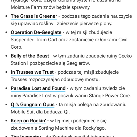
Moisture Farm znów będzie sprawny.
The Grass is Greener
- podczas tego zadania nauczycie
się uprawiać rośliny i zbierzecie pierwsze plony.
Operation De-Geeglate
- w tej misji zbudujecie
Suspended Tram Cart oraz zostaniecie członkami Civil
Corp.
Belly of the Beast
- w tym zadaniu zbadacie ruiny Gecko
Station i pozbędziecie się Geeglerów.
In Trusses we Trust
- podczas tej misji zbudujecie
Trusses rozpoczynając odbudowę mostu.
Paradise Lost and Found
- w tym zadaniu zwiedzicie
ruiny Paradise Lost w poszukiwaniu Stange Power Core.
Qi's Gungnam Opus
- ta misja polega na zbudowaniu
Mobile Suit dla badacza Qi.
Keep on Rockin'
- w tej misji podejmiecie się
zbudowania Sorting Machine dla Rocky'ego.
The Inspector
- do Sandrock zawitał tajemniczy