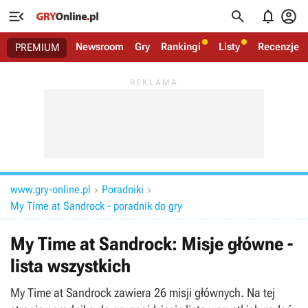




Newsroom
Gry
Rankingi
Listy
Recenzje
PREMIUM
www.gry-online.pl
Poradniki


My Time at Sandrock - poradnik do gry
My Time at Sandrock: Misje główne -
lista wszystkich
My Time at Sandrock zawiera 26 misji głównych. Na tej