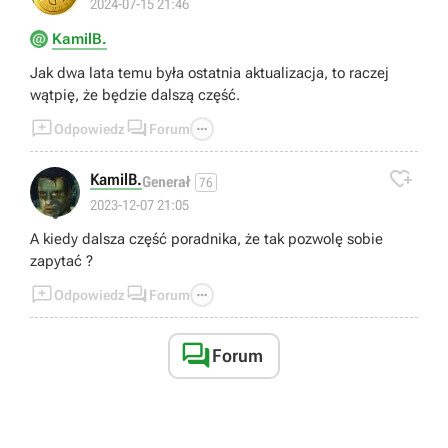
2024-07-15 21:46
KamilB.
Jak dwa lata temu była ostatnia aktualizacja, to raczej
wątpię, że będzie dalszą część.



Odpowiedz
Forum

KamilB.
Generał
76
❓
2023-12-07 21:05
A kiedy dalsza część poradnika, że tak pozwolę sobie
zapytać ?



Odpowiedz
Forum

Forum