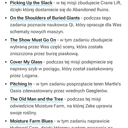
Picking Up the Slack
- w tej misji zbudujecie Crane Lift,
dzięki której dostaniecie się do Abandoned Ruins.
On the Shoulders of Buried Giants
- podczas tego
zadania poznacie naukowca Qi, który opracuje dla Was
schematy nowych maszyn.
The Show Must Go On
- w tym zadaniu zbudujecie
wybraną przez Was część sceny, która została
zniszczona przez burzę piaskową.
Cover My Glass
- podczas tej misji podejmiecie się
naprawy szyb w pociągu, który został zaatakowany
przez Logana.
Pitching In
- w tym zadaniu posprzątacie teren Martle's
Oasis zdewastowany przez wrednych Geeglerów.
The Old Man and the Tree
- podczas tej misji
odwiedzicie Moisture Farm, na której Zeke uprawia
swoje rośliny.
Moisture Farm Blues
- w tym zadaniu naprawicie
Hydrogel Core, dzięki któremu system zraszania na