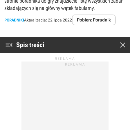
stronie poradnika do gry znajdziecie listę wszystkich zadań
składających się na główny wątek fabularny.
Pobierz Poradnik
PORADNIKI
Aktualizacja:
22 lipca 2022


Spis treści