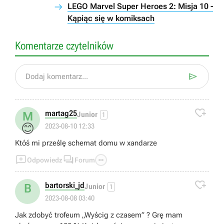
LEGO Marvel Super Heroes 2: Misja 10 -
Kąpiąc się w komiksach
Komentarze czytelników

Dodaj komentarz...

martag25
M
Junior
1
😊
2023-08-10 12:33
Któś mi prześlę schemat domu w xandarze



Odpowiedz
Forum

bartorski_jd
B
Junior
1
2023-08-08 03:40
Jak zdobyć trofeum „Wyścig z czasem” ? Grę mam