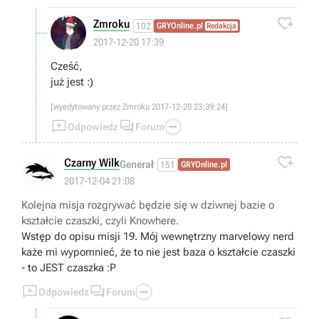

Zmroku
102
GRYOnline.pl
Redakcja
2017-12-20 17:39
Cześć,
już jest :)
[wyedytowany przez Zmroku 2017-12-20 23:39:24]



Odpowiedz
Forum

Czarny Wilk
Generał
151
GRYOnline.pl
2017-12-04 21:08
Kolejna misja rozgrywać będzie się w dziwnej bazie o
kształcie czaszki, czyli Knowhere.
Wstęp do opisu misji 19. Mój wewnętrzny marvelowy nerd
każe mi wypomnieć, że to nie jest baza o kształcie czaszki
- to JEST czaszka :P



Odpowiedz
Forum