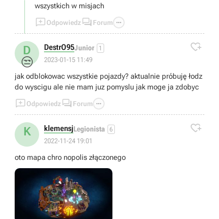
wszystkich w misjach



Odpowiedz
Forum

DestrO95
D
Junior
1
😒
2023-01-15 11:49
jak odblokowac wszystkie pojazdy? aktualnie próbuję łodz
do wyscigu ale nie mam juz pomyslu jak moge ja zdobyc



Odpowiedz
Forum

klemensj
K
Legionista
6
2022-11-24 19:01
oto mapa chro nopolis złączonego