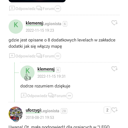



Odpowiedz
Forum

klemensj
K
Legionista
6
2022-11-15 19:23
gdzie jest opisane o 8 dodatkowych levelach w zakładce
dodatki jak się włączy mapę



Odpowiedz
Forum

klemensj
K
6
👍
2022-11-15 19:31
dodrze rozumiem dziękuje



Odpowiedz
Forum

uforzygi
2
Legionista
28
😊
2018-08-21 19:53
Uwaga! Ot, mała podpowiedź dla grających w "LEGO