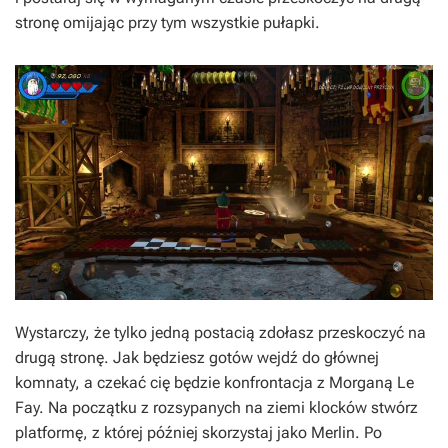
stronę omijając przy tym wszystkie pułapki.
Wystarczy, że tylko jedną postacią zdołasz przeskoczyć na
drugą stronę. Jak będziesz gotów wejdź do głównej
komnaty, a czekać cię będzie konfrontacja z Morganą Le
Fay. Na początku z rozsypanych na ziemi klocków stwórz
platformę, z której później skorzystaj jako Merlin. Po