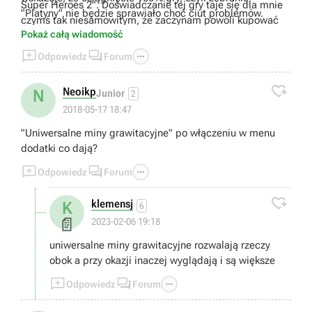
Super Heroes 2". Doświadczanie tej gry taje się dla mnie
"Platyny" nie będzie sprawiało choć ciut problemów.
czymś tak niesamowitym, że zaczynam powoli kupować
Pokaż całą wiadomość
wszystkie gry na Ps4, które związane są z LEGO, z
wyjątkiem "LEGO: Ninjago" oraz "LEGO: Przygoda".



Odpowiedz
Forum

Neoikp
N
Junior
2
2018-05-17 18:47
"Uniwersalne miny grawitacyjne" po włączeniu w menu
dodatki co dają?



Odpowiedz
Forum

klemensj
K
6
📄
2023-02-06 19:18
uniwersalne miny grawitacyjne rozwalają rzeczy
obok a przy okazji inaczej wyglądają i są większe



Odpowiedz
Forum