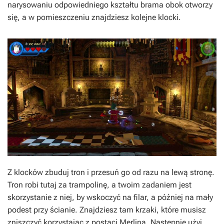
narysowaniu odpowiedniego kształtu brama obok otworzy
się, a w pomieszczeniu znajdziesz kolejne klocki.
Z klocków zbuduj tron i przesuń go od razu na lewą stronę.
Tron robi tutaj za trampolinę, a twoim zadaniem jest
skorzystanie z niej, by wskoczyć na filar, a później na mały
podest przy ścianie. Znajdziesz tam krzaki, które musisz
zniszczyć korzystając z postaci Merlina. Następnie użyj