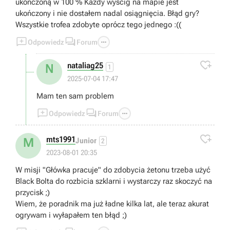
ukończoną w 100 % Każdy wyścig na mapie jest
ukończony i nie dostałem nadal osiągnięcia. Błąd gry?
Wszystkie trofea zdobyte oprócz tego jednego :((



Odpowiedz
Forum

nataliag25
N
1
2025-07-04 17:47
Mam ten sam problem



Odpowiedz
Forum

mts1991
M
Junior
2
2023-08-01 20:35
W misji "Główka pracuje" do zdobycia żetonu trzeba użyć
Black Bolta do rozbicia szklarni i wystarczy raz skoczyć na
przycisk ;)
Wiem, że poradnik ma już ładne kilka lat, ale teraz akurat
ogrywam i wyłapałem ten błąd ;)