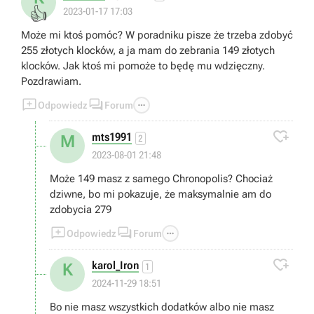
👍
2023-01-17 17:03
Może mi ktoś pomóc? W poradniku pisze że trzeba zdobyć
255 złotych klocków, a ja mam do zebrania 149 złotych
klocków. Jak ktoś mi pomoże to będę mu wdzięczny.
Pozdrawiam.



Odpowiedz
Forum

mts1991
M
2
2023-08-01 21:48
Może 149 masz z samego Chronopolis? Chociaż
dziwne, bo mi pokazuje, że maksymalnie am do
zdobycia 279



Odpowiedz
Forum

karol_Iron
K
1
2024-11-29 18:51
Bo nie masz wszystkich dodatków albo nie masz