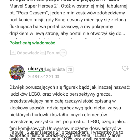
Marvel Super Heroes 2". Otóż w ostatniej misji fabularnej
pt. "Poza Czasem", jeden z minizestawów zdobędziemy
pod koniec misji, gdy Kang otworzy mieniący się zieloną
fluktuującą barwą portal czasowy, a my pokręcimy
drążkiem w lewą stronę, aby portal nie otworzył się do
maksimum, tak, jak napisane jest w Poradniku na tym
Pokaż całą wiadomość
portalu, lecz zamknął się. Wtedy kontynuując grę postacią



Odpowiedz
Forum
Doctora Strange'a, podchodzimy do zestawu, który opadł
na ziemię i go zbieramy. W ten sposób zebrałem ostatni

minizestaw i wbiłem srebrne trofeum, w wersji na Ps4.
uforzygi
Legionista
28
2018-08-12 21:03
Dźwięk poruszających się figurek bądź jak inaczej nazwać:
ludzików LEGO, oraz widok z perspektywy gracza,
przedstawiający nam całą rzeczywistość opisaną w
klockowy sposób, gdzie oprócz wyglądu nieba, zarysu
niektórych budowli i kształtu innych elementów
przestrzeni, wszystko jest po prostu... LEGO, czego jako
fani komiksowych Uniwersów możemy doświadczyć w
Fabułę "Super Heroes 2" przeszedłem, i wszystko na to
adaptacji historii obrazkowych Marvela: "LEGO Marvel
wskazuje, że osiągnięcie 100% gry, czyli zebranie