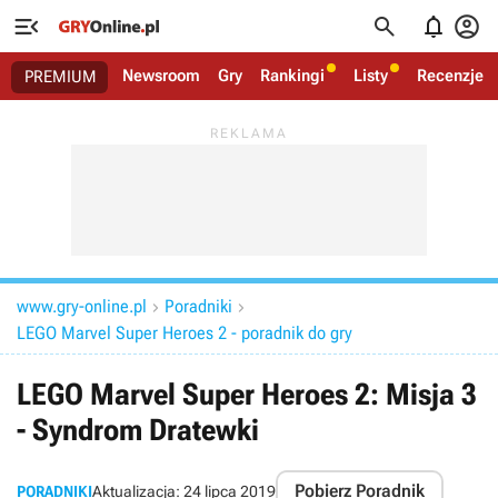




Newsroom
Gry
Rankingi
Listy
Recenzje
PREMIUM
www.gry-online.pl
Poradniki


LEGO Marvel Super Heroes 2 - poradnik do gry
LEGO Marvel Super Heroes 2: Misja 3
- Syndrom Dratewki
Pobierz Poradnik
PORADNIKI
Aktualizacja:
24 lipca 2019