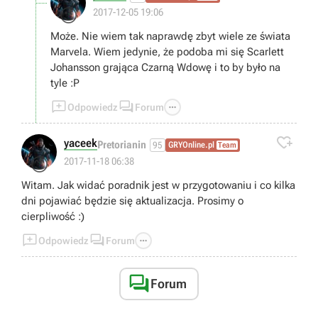
😉
2017-12-05 19:06
Może. Nie wiem tak naprawdę zbyt wiele ze świata
Marvela. Wiem jedynie, że podoba mi się Scarlett
Johansson grająca Czarną Wdowę i to by było na
tyle :P



Odpowiedz
Forum

yaceek
Pretorianin
95
GRYOnline.pl
Team
😊
2017-11-18 06:38
Witam. Jak widać poradnik jest w przygotowaniu i co kilka
dni pojawiać będzie się aktualizacja. Prosimy o
cierpliwość :)



Odpowiedz
Forum

Forum