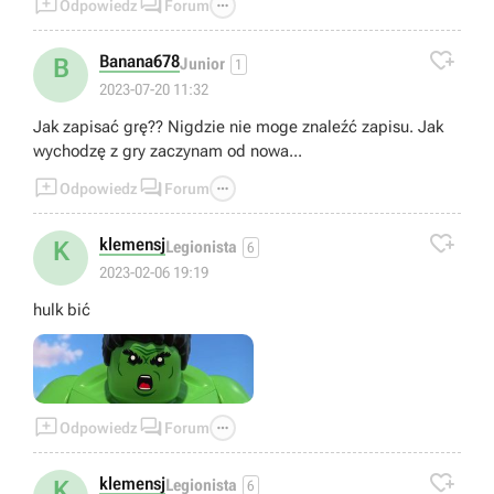



Odpowiedz
Forum

Banana678
B
Junior
1
2023-07-20 11:32
Jak zapisać grę?? Nigdzie nie moge znaleźć zapisu. Jak
wychodzę z gry zaczynam od nowa...



Odpowiedz
Forum

klemensj
K
Legionista
6
2023-02-06 19:19
hulk bić



Odpowiedz
Forum

klemensj
K
Legionista
6