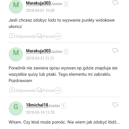

Marakuja303
M
Junior
2
2018-04-01 10:00
Jesli chcesz zdobyc lodz to wyzwanie punkty widokowe
ukoncz



Odpowiedz
Forum

Marakuja303
M
Junior
2
2018-03-31 21:21
Poradnik nie zawiera opisu wyzwan.np.gdzie znajduja sie
wszystkie quizy lub ptaki. Tego elementu mi zabraklo.
Pozdrawiam



Odpowiedz
Forum

18michal18
G
Junior
1
2018-03-14 13:35
Witam. Czy ktoś może pomóc. Nie wiem jak zdobyć łódź...