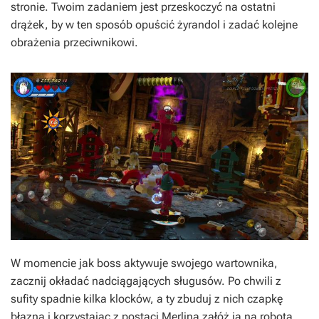
stronie. Twoim zadaniem jest przeskoczyć na ostatni
drążek, by w ten sposób opuścić żyrandol i zadać kolejne
obrażenia przeciwnikowi.
W momencie jak boss aktywuje swojego wartownika,
zacznij okładać nadciągających sługusów. Po chwili z
sufity spadnie kilka klocków, a ty zbuduj z nich czapkę
błazna i korzystając z postaci Merlina załóż ją na robota.