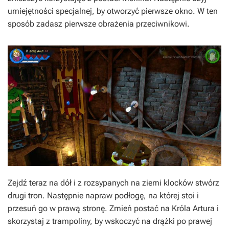
umiejętności specjalnej, by otworzyć pierwsze okno. W ten
sposób zadasz pierwsze obrażenia przeciwnikowi.
Zejdź teraz na dół i z rozsypanych na ziemi klocków stwórz
drugi tron. Następnie napraw podłogę, na której stoi i
przesuń go w prawą stronę. Zmień postać na Króla Artura i
skorzystaj z trampoliny, by wskoczyć na drążki po prawej