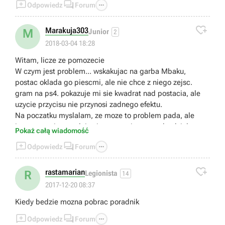



Odpowiedz
Forum

Marakuja303
M
Junior
2
2018-03-04 18:28
Witam, licze ze pomozecie
W czym jest problem... wskakujac na garba Mbaku,
postac oklada go piescmi, ale nie chce z niego zejsc.
gram na ps4. pokazuje mi sie kwadrat nad postacia, ale
uzycie przycisu nie przynosi zadnego efektu.
Na poczatku myslalam, ze moze to problem pada, ale
inne postaci normalnie sie poruszaja. wszystko dziala cacy
Pokaż całą wiadomość
poki nie dosiąde zmutowanego czlegoryla.



Odpowiedz
Forum
Czy to moze byc wina gry? Plyty? jakies pomysly?

rastamarian
R
Legionista
14
2017-12-20 08:37
Kiedy bedzie mozna pobrac poradnik



Odpowiedz
Forum