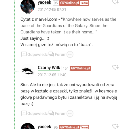

yaceek
95
GRYOnline.pl
Team
😉
2017-12-05 07:31
Cytat z marvel.com - "
Knowhere now serves as the
base of the Guardians of the Galaxy. Since the
Guardians have taken it as their home...
"
Just saying... ;)
W samej grze też mówią na to "baza".



Odpowiedz
Forum

Czarny Wilk
151
GRYOnline.pl
2017-12-05 11:40
Siur. Ale to nie jest tak że oni wybudowali od zera
bazę w kształcie czaszki, tylko znaleźli w kosmosie
głowę pradawnego bytu i zaanektowali ją na swoją
bazę :)



Odpowiedz
Forum

yaceek
95
GRYOnline.pl
Team